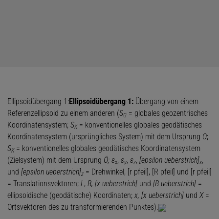
Ellipsoidübergang 1:
Ellipsoidübergang 1:
Übergang von einem
Referenzellipsoid zu einem anderen (
S
= globales geozentrisches
G
Koordinatensystem;
S
= konventionelles globales geodätisches
K
Koordinatensystem (ursprüngliches System) mit dem Ursprung
O
;
S
= konventionelles globales geodätisches Koordinatensystem
K
(Zielsystem) mit dem Ursprung
Ō; ε
,
ε
,
ε
,
[epsilon ueberstrich]
,
x
y
z
x
und
[epsilon ueberstrich]
= Drehwinkel, [r pfeil], [R pfeil] und [r pfeil]
z
= Translationsvektoren;
L
,
B, [x ueberstrich]
und
[B ueberstrich]
=
ellipsoidische (geodätische) Koordinaten;
x, [x ueberstrich]
und
X
=
Ortsvektoren des zu transformierenden Punktes).