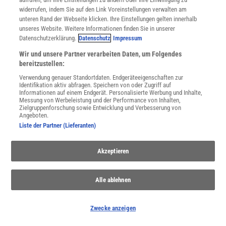
widerrufen, indem Sie auf den Link Voreinstellungen verwalten am
unteren Rand der Webseite klicken. Ihre Einstellungen gelten innerhalb
unseres Website. Weitere Informationen finden Sie in unserer
Datenschutzerklärung.
Datenschutz
Impressum
Wir und unsere Partner verarbeiten Daten, um Folgendes
bereitzustellen:
Verwendung genauer Standortdaten. Endgeräteeigenschaften zur
Identifikation aktiv abfragen. Speichern von oder Zugriff auf
Informationen auf einem Endgerät. Personalisierte Werbung und Inhalte,
Messung von Werbeleistung und der Performance von Inhalten,
Zielgruppenforschung sowie Entwicklung und Verbesserung von
Angeboten.
Liste der Partner (Lieferanten)
HÖHER, SCHNELLER, WEITER
:
Schon seit einem Monat Rekordhitze im Ozean
Akzeptieren
Seit 2023 erreichen die Meerestemperaturen fast jährlich neue
Rekorde. Auch im Juni wurde eine Höchstmarke übertroffen –
und nicht nur einmal, sondern durchgehend über vier Wochen.
Alle ablehnen
Zwecke anzeigen