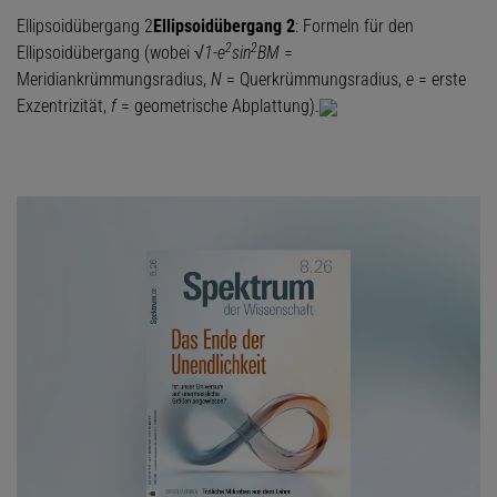
Ellipsoidübergang 2
Ellipsoidübergang 2
: Formeln für den
2
2
Ellipsoidübergang (wobei √
1-e
sin
BM
=
Meridiankrümmungsradius,
N
= Querkrümmungsradius,
e
= erste
Exzentrizität,
f
= geometrische Abplattung).