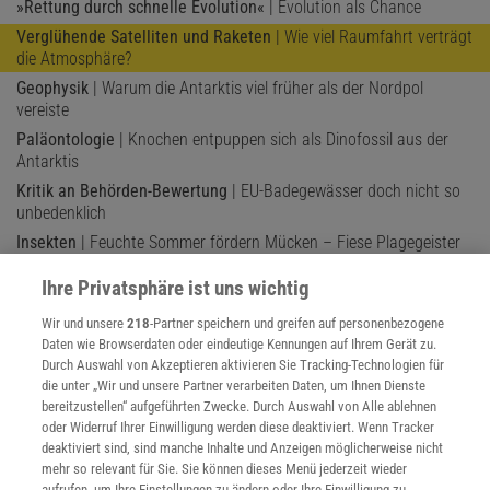
»Rettung durch schnelle Evolution«
| Evolution als Chance
Verglühende Satelliten und Raketen
| Wie viel Raumfahrt verträgt
die Atmosphäre?
Geophysik
| Warum die Antarktis viel früher als der Nordpol
vereiste
Paläontologie
| Knochen entpuppen sich als Dinofossil aus der
Antarktis
Kritik an Behörden-Bewertung
| EU-Badegewässer doch nicht so
unbedenklich
Insekten
| Feuchte Sommer fördern Mücken – Fiese Plagegeister
im Garten
Ihre Privatsphäre ist uns wichtig
Antarktis
| Warum der Taylor-Gletscher manchmal pulsierend
blutet
Wir und unsere
218
-Partner speichern und greifen auf personenbezogene
Wärmestress
| Hitzewelle trieb vielerorts Vogelküken aus ihren
Daten wie Browserdaten oder eindeutige Kennungen auf Ihrem Gerät zu.
Durch Auswahl von Akzeptieren aktivieren Sie Tracking-Technologien für
Nestern
die unter „Wir und unsere Partner verarbeiten Daten, um Ihnen Dienste
Faktencheck Windenergie
| Fünf Fragen und Antworten zur
bereitzustellen“ aufgeführten Zwecke. Durch Auswahl von Alle ablehnen
Gefahr durch Windräder
oder Widerruf Ihrer Einwilligung werden diese deaktiviert. Wenn Tracker
deaktiviert sind, sind manche Inhalte und Anzeigen möglicherweise nicht
mehr so relevant für Sie. Sie können dieses Menü jederzeit wieder
aufrufen, um Ihre Einstellungen zu ändern oder Ihre Einwilligung zu