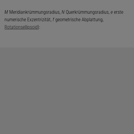
M
Meridiankrümmungsradius,
N
Querkrümmungsradius,
e
erste
numerische Exzentrizität,
f
geometrische Abplattung,
Rotationsellipsoid
):