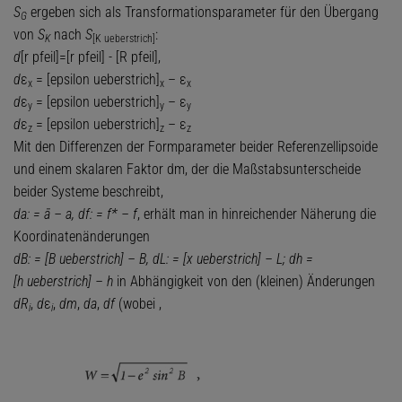
S
ergeben sich als Transformationsparameter für den Übergang
G
von
S
nach
S
:
K
[K ueberstrich]
d
[r pfeil]=[r pfeil] - [R pfeil],
d
ε
= [epsilon ueberstrich]
– ε
x
x
x
d
ε
= [epsilon ueberstrich]
– ε
y
y
y
d
ε
= [epsilon ueberstrich]
– ε
z
z
z
Mit den Differenzen der Formparameter beider Referenzellipsoide
und einem skalaren Faktor dm, der die Maßstabsunterscheide
beider Systeme beschreibt,
da: = ā – a, df: = f* – f
, erhält man in hinreichender Näherung die
Koordinatenänderungen
dB: = [B ueberstrich] – B, dL: = [x ueberstrich] – L; dh =
[h ueberstrich] – h
in Abhängigkeit von den (kleinen) Änderungen
dR
,
d
ε
,
dm
,
da
,
df
(wobei ,
i
i