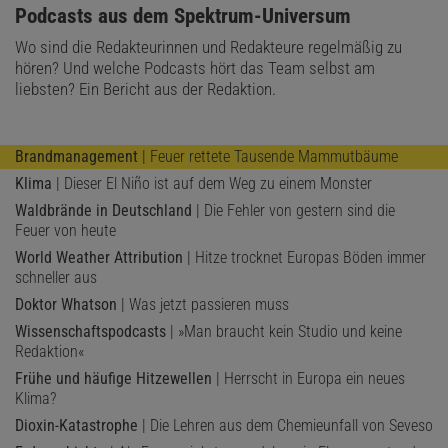
:
Podcasts aus dem Spektrum-Universum
Wo sind die Redakteurinnen und Redakteure regelmäßig zu
hören? Und welche Podcasts hört das Team selbst am
liebsten? Ein Bericht aus der Redaktion.
Brandmanagement
| Feuer rettete Tausende Mammutbäume
Klima
| Dieser El Niño ist auf dem Weg zu einem Monster
Waldbrände in Deutschland
| Die Fehler von gestern sind die
Feuer von heute
World Weather Attribution
| Hitze trocknet Europas Böden immer
schneller aus
Doktor Whatson
| Was jetzt passieren muss
Wissenschaftspodcasts
| »Man braucht kein Studio und keine
Redaktion«
Frühe und häufige Hitzewellen
| Herrscht in Europa ein neues
Klima?
Dioxin-Katastrophe
| Die Lehren aus dem Chemieunfall von Seveso