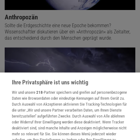
Anthropozän
Sollte die Erdgeschichte eine neue Epoche bekommen?
Wissenschaftler diskutieren über ein »Anthropozän« als Zeitalter,
das entscheidend durch den Menschen geprägt wurde.
Ihre Privatsphäre ist uns wichtig
Wir und unsere
218
-Partner speichern und greifen auf personenbezogene
Daten wie Browserdaten oder eindeutige Kennungen auf Ihrem Gerät zu.
Durch Auswahl von Akzeptieren aktivieren Sie Tracking-Technologien für
die unter „Wir und unsere Partner verarbeiten Daten, um Ihnen Dienste
bereitzustellen“ aufgeführten Zwecke. Durch Auswahl von Alle ablehnen
oder Widerruf Ihrer Einwilligung werden diese deaktiviert. Wenn Tracker
Das Wetter
deaktiviert sind, sind manche Inhalte und Anzeigen möglicherweise nicht
mehr so relevant für Sie. Sie können dieses Menü jederzeit wieder
Warum war der letzte Winter so warm - oder kalt? Kann man das
aufrufen, um Ihre Einstellungen zu ändern oder Ihre Einwilligung zu