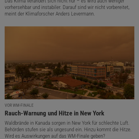
Das Klima verändert sich nicht nur – es wird auch weniger
vorhersehbar und instabiler. Darauf sind wir nicht vorbereitet,
meint der Klimaforscher Anders Levermann.
VOR WM-FINALE
:
Rauch-Warnung und Hitze in New York
Waldbrände in Kanada sorgen in New York für schlechte Luft.
Behörden stufen sie als ungesund ein. Hinzu kommt die Hitze.
Wird es Auswirkungen auf das WM-Finale geben?