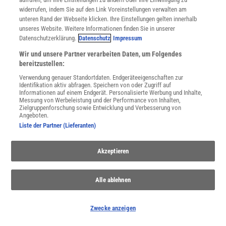
Sommerwetter im Frühling vorhersagen? Wie wirkt Regen auf
widerrufen, indem Sie auf den Link Voreinstellungen verwalten am
unser Gemüt? Das Wetter bestimmt unseren Alltag.
unteren Rand der Webseite klicken. Ihre Einstellungen gelten innerhalb
unseres Website. Weitere Informationen finden Sie in unserer
Datenschutzerklärung.
Datenschutz
Impressum
Wir und unsere Partner verarbeiten Daten, um Folgendes
bereitzustellen:
Verwendung genauer Standortdaten. Endgeräteeigenschaften zur
Identifikation aktiv abfragen. Speichern von oder Zugriff auf
Informationen auf einem Endgerät. Personalisierte Werbung und Inhalte,
Messung von Werbeleistung und der Performance von Inhalten,
Zielgruppenforschung sowie Entwicklung und Verbesserung von
Angeboten.
Liste der Partner (Lieferanten)
Akzeptieren
Feuerökologie
Seit Jahrtausenden prägt der Mensch seine Umwelt mit Feuer.
Alle ablehnen
Heute entwickeln sich daraus vielfach Naturkatastrophen, die
Wälder und Häuser vernichten.
Zwecke anzeigen
Anzeige