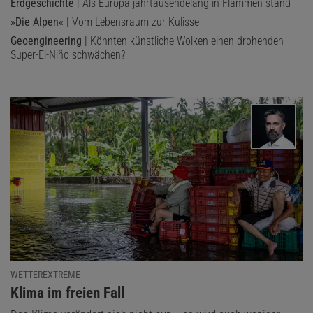
Erdgeschichte
| Als Europa jahrtausendelang in Flammen stand
»Die Alpen«
| Vom Lebensraum zur Kulisse
Geoengineering
| Könnten künstliche Wolken einen drohenden
Super-El-Niño schwächen?
WETTEREXTREME
:
Klima im freien Fall