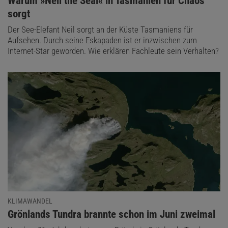
:
Warum »Neil the Seal« in Tasmanien für Chaos
sorgt
Der See-Elefant Neil sorgt an der Küste Tasmaniens für
Aufsehen. Durch seine Eskapaden ist er inzwischen zum
Internet-Star geworden. Wie erklären Fachleute sein Verhalten?
KLIMAWANDEL
:
Grönlands Tundra brannte schon im Juni zweimal