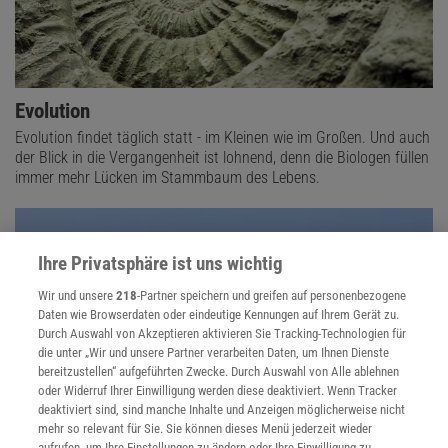
Evolution
Evolution findet täglich statt - im Kleinen wie im Großen. Und auch
der Blick in die Vergangenheit ist lohnend, denn die Biologen füllen
immer mehr Lücken im Stammbaum des Lebens.
Ihre Privatsphäre ist uns wichtig
Wir und unsere
218
-Partner speichern und greifen auf personenbezogene
Daten wie Browserdaten oder eindeutige Kennungen auf Ihrem Gerät zu.
Durch Auswahl von Akzeptieren aktivieren Sie Tracking-Technologien für
die unter „Wir und unsere Partner verarbeiten Daten, um Ihnen Dienste
bereitzustellen“ aufgeführten Zwecke. Durch Auswahl von Alle ablehnen
oder Widerruf Ihrer Einwilligung werden diese deaktiviert. Wenn Tracker
deaktiviert sind, sind manche Inhalte und Anzeigen möglicherweise nicht
mehr so relevant für Sie. Sie können dieses Menü jederzeit wieder
aufrufen, um Ihre Einstellungen zu ändern oder Ihre Einwilligung zu