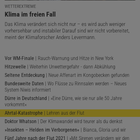
WETTEREXTREME
:
Klima im freien Fall
Das Klima verändert sich nicht nur – es wird auch weniger
vorhersehbar und instabiler Darauf sind wir nicht vorbereitet,
meint der Klimaforscher Anders Levermann.
Vor WM-Finale
| Rauch-Warnung und Hitze in New York
Hitzewelle
| Weiterhin Unwettergefahr - dann Abkühlung
Seltene Entdeckung
| Neue Affenart im Kongobecken gefunden
Bundesweite Daten
| Wo Flüsse zu Rinnsalen werden – Neues
System Niwis informiert
Dürre in Deutschland
| »Eine Dürre, wie sie nur alle 50 Jahre
vorkommt«
Ahrtal-Katastrophe
| Lehren aus der Flut
Doktor Whatson
| Der Klimawandel wird teurer als du denkst
»Insekten – Helden im Verborgenen«
| Bianca, Gloria und wir
Fünf Jahre nach der Flut 2021
| »Mit Sirenen verändern wir den