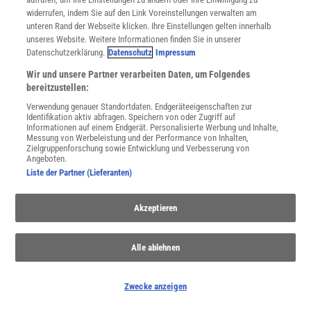
Afrika
widerrufen, indem Sie auf den Link Voreinstellungen verwalten am
unteren Rand der Webseite klicken. Ihre Einstellungen gelten innerhalb
Entdecken Sie die faszinierenden Facetten Afrikas, von seiner
unseres Website. Weitere Informationen finden Sie in unserer
kulturellen Vielfalt bis zu seinen Herausforderungen und
Datenschutzerklärung.
Datenschutz
Impressum
atemberaubenden Landschaften.
Wir und unsere Partner verarbeiten Daten, um Folgendes
bereitzustellen:
Verwendung genauer Standortdaten. Endgeräteeigenschaften zur
Identifikation aktiv abfragen. Speichern von oder Zugriff auf
Informationen auf einem Endgerät. Personalisierte Werbung und Inhalte,
Messung von Werbeleistung und der Performance von Inhalten,
Zielgruppenforschung sowie Entwicklung und Verbesserung von
Angeboten.
Liste der Partner (Lieferanten)
Akzeptieren
Alle ablehnen
Menschwerdung
Von Afrika bis Südostasien haben Forscher jene Überreste
Zwecke anzeigen
gefunden, von denen sie sich Auskunft über die Herkunft unserer
Art erhoffen.