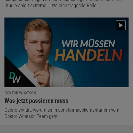
Studie spielt extreme Hitze eine tragende Rolle.
DOKTOR WHATSON
:
Was jetzt passieren muss
Cedric erklärt, worum es in dem Klimadokumentarfilm vom
Doktor Whatson-Team geht.