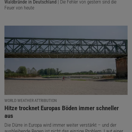
Waldbrände in Deutschland
| Die Fehler von gestern sind die
Feuer von heute
WORLD WEATHER ATTRIBUTION
:
Hitze trocknet Europas Böden immer schneller
aus
Die Dürre in Europa wird immer weiter verstärkt – und der
ausbleibende Regen ist nicht das einzige Problem. Laut einer