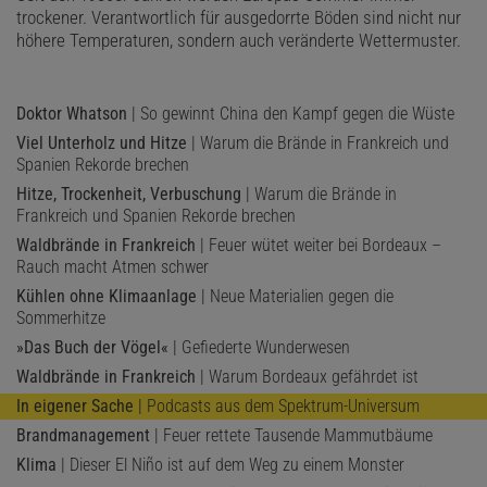
trockener. Verantwortlich für ausgedorrte Böden sind nicht nur
höhere Temperaturen, sondern auch veränderte Wettermuster.
Doktor Whatson
| So gewinnt China den Kampf gegen die Wüste
Viel Unterholz und Hitze
| Warum die Brände in Frankreich und
Spanien Rekorde brechen
Hitze, Trockenheit, Verbuschung
| Warum die Brände in
Frankreich und Spanien Rekorde brechen
Waldbrände in Frankreich
| Feuer wütet weiter bei Bordeaux –
Rauch macht Atmen schwer
Kühlen ohne Klimaanlage
| Neue Materialien gegen die
Sommerhitze
»Das Buch der Vögel«
| Gefiederte Wunderwesen
Waldbrände in Frankreich
| Warum Bordeaux gefährdet ist
In eigener Sache
| Podcasts aus dem Spektrum-Universum
Brandmanagement
| Feuer rettete Tausende Mammutbäume
Klima
| Dieser El Niño ist auf dem Weg zu einem Monster