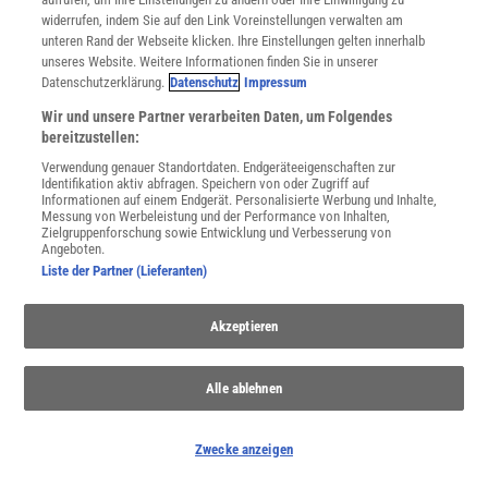
Europa
widerrufen, indem Sie auf den Link Voreinstellungen verwalten am
Entdecken Sie die faszinierende Geschichte Europas und die
unteren Rand der Webseite klicken. Ihre Einstellungen gelten innerhalb
Herausforderungen, die den Kontinent heute prägen
unseres Website. Weitere Informationen finden Sie in unserer
Datenschutzerklärung.
Datenschutz
Impressum
Wir und unsere Partner verarbeiten Daten, um Folgendes
bereitzustellen:
Verwendung genauer Standortdaten. Endgeräteeigenschaften zur
Identifikation aktiv abfragen. Speichern von oder Zugriff auf
Informationen auf einem Endgerät. Personalisierte Werbung und Inhalte,
Messung von Werbeleistung und der Performance von Inhalten,
Zielgruppenforschung sowie Entwicklung und Verbesserung von
Angeboten.
Liste der Partner (Lieferanten)
Akzeptieren
Extremwetter
Alle ablehnen
Hitzewellen, Hochwasser, Stürme: Der Klimawandel macht extreme
Wetterereignisse wahrscheinlicher – auch in Deutschland. Wie sie
entstehen und wie wir uns dafür wappnen können.
Zwecke anzeigen