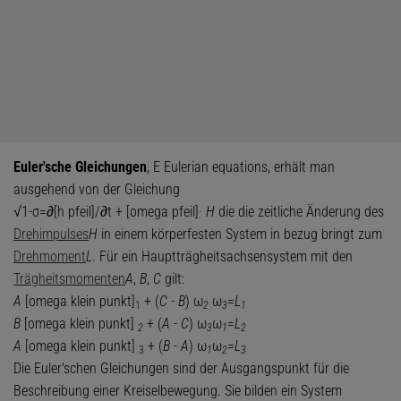
Euler'sche Gleichungen
, E Eulerian equations, erhält man
ausgehend von der Gleichung
√1-σ=∂[h pfeil]/∂t + [omega pfeil]·
H
die die zeitliche Änderung des
Drehimpulses
H
in einem körperfesten System in bezug bringt zum
Drehmoment
L
. Für ein Hauptträgheitsachsensystem mit den
Trägheitsmomenten
A
,
B
,
C
gilt:
A
[omega klein punkt]
+ (
C
-
B
) ω
ω
=
L
1
2
3
1
B
[omega klein punkt]
+ (
A
-
C
) ω
ω
=
L
2
3
1
2
A
[omega klein punkt]
+ (
B
-
A
) ω
ω
=
L
3
1
2
3
Die Euler'schen Gleichungen sind der Ausgangspunkt für die
Beschreibung einer Kreiselbewegung. Sie bilden ein System