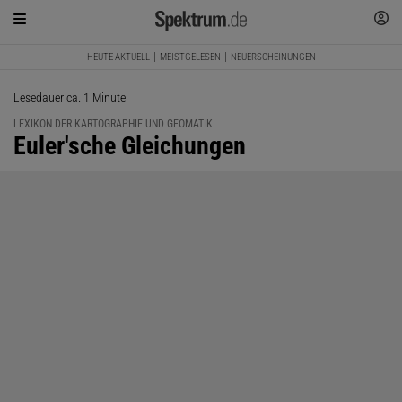
HEUTE AKTUELL
MEISTGELESEN
NEUERSCHEINUNGEN
Lesedauer ca. 1 Minute
LEXIKON DER KARTOGRAPHIE UND GEOMATIK
:
Euler'sche Gleichungen