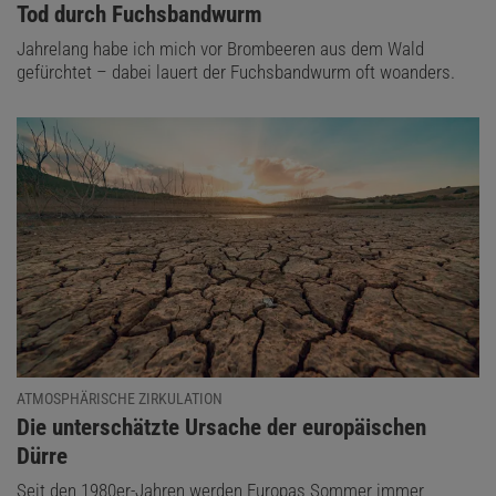
:
Tod durch Fuchsbandwurm
Jahrelang habe ich mich vor Brombeeren aus dem Wald
gefürchtet – dabei lauert der Fuchsbandwurm oft woanders.
ATMOSPHÄRISCHE ZIRKULATION
:
Die unterschätzte Ursache der europäischen
Dürre
Seit den 1980er-Jahren werden Europas Sommer immer