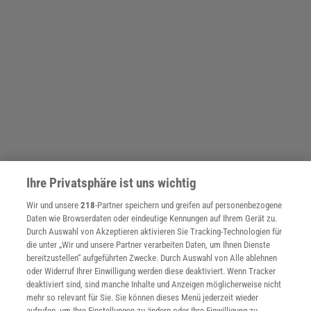
Ihre Privatsphäre ist uns wichtig
Wir und unsere
218
-Partner speichern und greifen auf personenbezogene
Daten wie Browserdaten oder eindeutige Kennungen auf Ihrem Gerät zu.
Durch Auswahl von Akzeptieren aktivieren Sie Tracking-Technologien für
die unter „Wir und unsere Partner verarbeiten Daten, um Ihnen Dienste
bereitzustellen“ aufgeführten Zwecke. Durch Auswahl von Alle ablehnen
oder Widerruf Ihrer Einwilligung werden diese deaktiviert. Wenn Tracker
deaktiviert sind, sind manche Inhalte und Anzeigen möglicherweise nicht
mehr so relevant für Sie. Sie können dieses Menü jederzeit wieder
aufrufen, um Ihre Einstellungen zu ändern oder Ihre Einwilligung zu