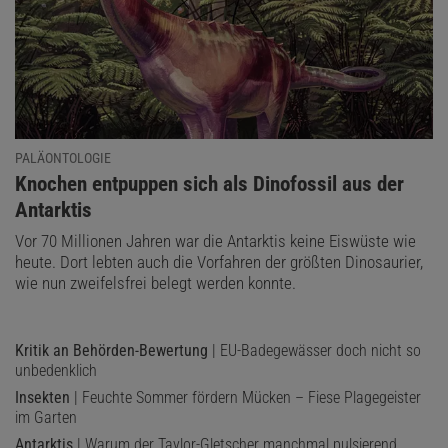
PALÄONTOLOGIE
:
Knochen entpuppen sich als Dinofossil aus der
Antarktis
Vor 70 Millionen Jahren war die Antarktis keine Eiswüste wie
heute. Dort lebten auch die Vorfahren der größten Dinosaurier,
wie nun zweifelsfrei belegt werden konnte.
Kritik an Behörden-Bewertung
| EU-Badegewässer doch nicht so
unbedenklich
Insekten
| Feuchte Sommer fördern Mücken – Fiese Plagegeister
im Garten
Antarktis
| Warum der Taylor-Gletscher manchmal pulsierend