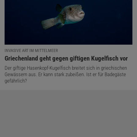
INVASIVE ART IM MITTELMEER
:
Griechenland geht gegen giftigen Kugelfisch vor
Der giftige Hasenkopf-Kugelfisch breitet sich in griechischen
Gewässern aus. Er kann stark zubeißen. Ist er für Badegäste
gefährlich?