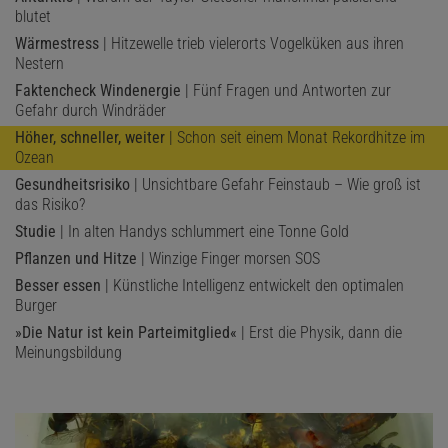
blutet
Wärmestress
| Hitzewelle trieb vielerorts Vogelküken aus ihren
Nestern
Faktencheck Windenergie
| Fünf Fragen und Antworten zur
Gefahr durch Windräder
Höher, schneller, weiter
| Schon seit einem Monat Rekordhitze im
Ozean
Gesundheitsrisiko
| Unsichtbare Gefahr Feinstaub – Wie groß ist
das Risiko?
Studie
| In alten Handys schlummert eine Tonne Gold
Pflanzen und Hitze
| Winzige Finger morsen SOS
Besser essen
| Künstliche Intelligenz entwickelt den optimalen
Burger
»Die Natur ist kein Parteimitglied«
| Erst die Physik, dann die
Meinungsbildung