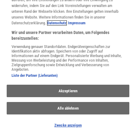
widerrufen, indem Sie auf den Link Voreinstellungen verwalten am
unteren Rand der Webseite klicken. Ihre Einstellungen gelten innerhalb
THEMENKANÄLE
unseres Website. Weitere Informationen finden Sie in unserer
Datenschutzerklärung.
Datenschutz
Impressum
Wir und unsere Partner verarbeiten Daten, um Folgendes
bereitzustellen:
Verwendung genauer Standortdaten. Endgeräteeigenschaften zur
Identifikation aktiv abfragen. Speichern von oder Zugriff auf
Informationen auf einem Endgerät. Personalisierte Werbung und Inhalte,
Messung von Werbeleistung und der Performance von Inhalten,
Zielgruppenforschung sowie Entwicklung und Verbesserung von
Angeboten.
Liste der Partner (Lieferanten)
Akzeptieren
Erdmantel
Entdecken Sie die faszinierenden Eigenschaften und die
Alle ablehnen
Bedeutung des Erdmantels für die Geologie unseres Planeten
Zwecke anzeigen