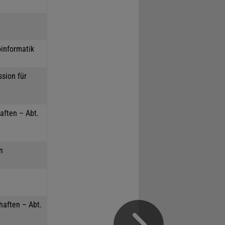
oinformatik
sion für
aften – Abt.
n
haften – Abt.