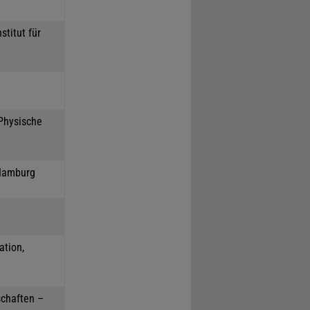
stitut für
 Physische
 Hamburg
ation,
schaften –