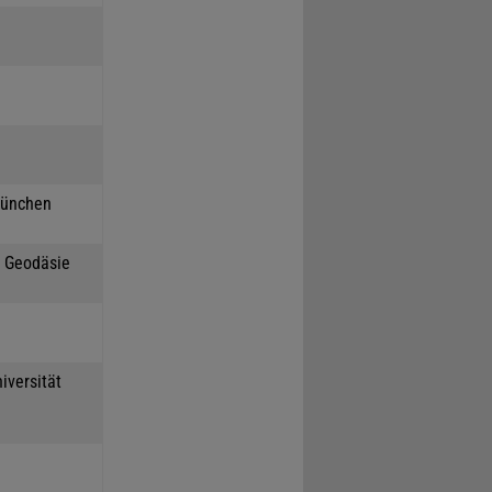
München
h Geodäsie
iversität