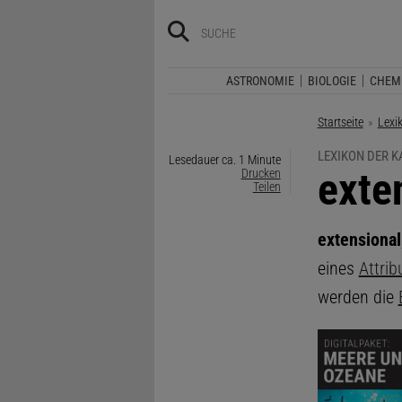
ASTRONOMIE
BIOLOGIE
CHEM
Startseite
Lexi
LEXIKON DER 
Lesedauer ca. 1 Minute
:
exte
Drucken
Teilen
extensional
eines
Attrib
werden die