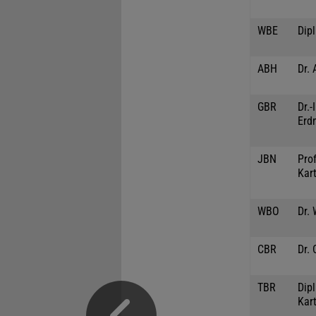
WBE
Dip
ABH
Dr. 
GBR
Dr.
Erd
JBN
Prof
Kar
WBO
Dr.
CBR
Dr. 
TBR
Dipl
Kar