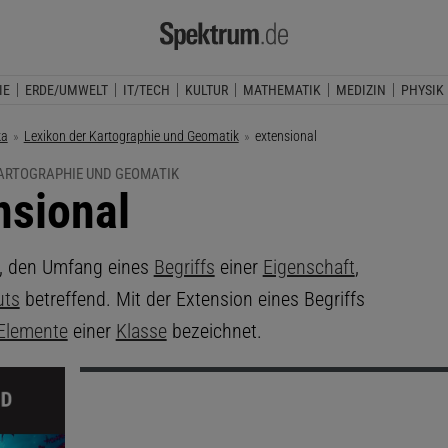
IE
ERDE/UMWELT
IT/TECH
KULTUR
MATHEMATIK
MEDIZIN
PHYSIK
ka
Lexikon der Kartographie und Geomatik
Aktuelle Seite:
extensional
KARTOGRAPHIE UND GEOMATIK
nsional
, den Umfang eines
Begriffs
einer
Eigenschaft
,
uts
betreffend. Mit der Extension eines Begriffs
Elemente
einer
Klasse
bezeichnet.