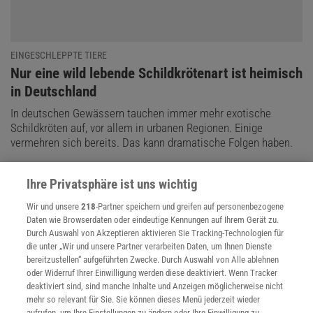
EINGESCHLEPPTE TIERE
:
Nur eine wild lebende Schildkrötenart ist heimisch
in Deutschland
In deutschen Gewässern tauchen immer mehr exotische
Schildkröten auf, vor allem in urbanen Regionen. Einige
vermehren sich bereits. Das kann dramatische Folgen haben.
Ihre Privatsphäre ist uns wichtig
Wir und unsere
218
-Partner speichern und greifen auf personenbezogene
Daten wie Browserdaten oder eindeutige Kennungen auf Ihrem Gerät zu.
Durch Auswahl von Akzeptieren aktivieren Sie Tracking-Technologien für
die unter „Wir und unsere Partner verarbeiten Daten, um Ihnen Dienste
bereitzustellen“ aufgeführten Zwecke. Durch Auswahl von Alle ablehnen
oder Widerruf Ihrer Einwilligung werden diese deaktiviert. Wenn Tracker
deaktiviert sind, sind manche Inhalte und Anzeigen möglicherweise nicht
mehr so relevant für Sie. Sie können dieses Menü jederzeit wieder
aufrufen, um Ihre Einstellungen zu ändern oder Ihre Einwilligung zu