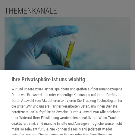
THEMENKANÄLE
Ihre Privatsphäre ist uns wichtig
Wir und unsere
218
-Partner speichern und greifen auf personenbezogene
Analytik
Daten wie Browserdaten oder eindeutige Kennungen auf Ihrem Gerät zu.
Durch Auswahl von Akzeptieren aktivieren Sie Tracking-Technologien für
Mit modernen Methoden kann man heute kleinste Spuren einer
die unter „Wir und unsere Partner verarbeiten Daten, um Ihnen Dienste
Substanz aufspüren - oder Leben auf dem Mars suchen
bereitzustellen“ aufgeführten Zwecke. Durch Auswahl von Alle ablehnen
oder Widerruf Ihrer Einwilligung werden diese deaktiviert. Wenn Tracker
deaktiviert sind, sind manche Inhalte und Anzeigen möglicherweise nicht
mehr so relevant für Sie. Sie können dieses Menü jederzeit wieder
aufrufen, um Ihre Einstellungen zu ändern oder Ihre Einwilligung zu