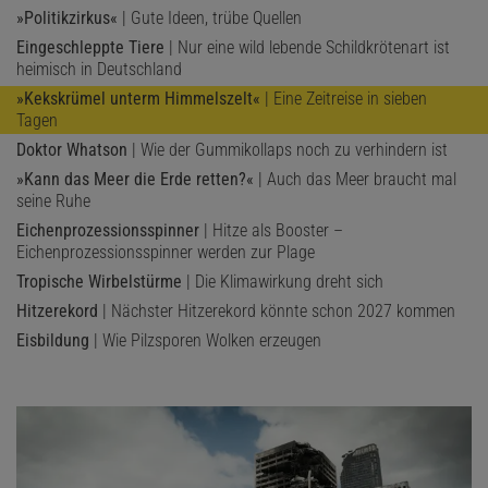
»Politikzirkus«
| Gute Ideen, trübe Quellen
Eingeschleppte Tiere
| Nur eine wild lebende Schildkrötenart ist
heimisch in Deutschland
»Kekskrümel unterm Himmelszelt«
| Eine Zeitreise in sieben
Tagen
Doktor Whatson
| Wie der Gummikollaps noch zu verhindern ist
»Kann das Meer die Erde retten?«
| Auch das Meer braucht mal
seine Ruhe
Eichenprozessionsspinner
| Hitze als Booster –
Eichenprozessionsspinner werden zur Plage
Tropische Wirbelstürme
| Die Klimawirkung dreht sich
Hitzerekord
| Nächster Hitzerekord könnte schon 2027 kommen
Eisbildung
| Wie Pilzsporen Wolken erzeugen