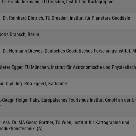
 Dr. Frank Dickmann, TU Dresden, Institut für Kartographie
. Dr. Reinhard Dietrich, TU Dresden, Institut für Planetare Geodäsie
Doris Dransch, Berlin
f. Dr. Hermann Drewes, Deutsches Geodätisches Forschungsinstitut, 
Dieter Egger, TU München, Institut für Astronomische und Physikalisc
jur. Dipl.-Ing. Rita Eggert, Karlsruhe
.-Geogr. Holger Faby, Europäisches Tourismus Institut GmbH an der Un
r
. Ass. Dr. MA Georg Gartner, TU Wien, Institut für Kartographie und
roduktionstechnik, (A)