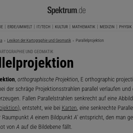
IE
ERDE/UMWELT
IT/TECH
KULTUR
MATHEMATIK
MEDIZIN
PHYSIK
ka
Lexikon der Kartographie und Geomatik
Aktuelle Seite:
Parallelprojektion
KARTOGRAPHIE UND GEOMATIK
llelprojektion
jektion
,
orthographische Projektion
, E orthographic project
ei der schräge Projektionsstrahlen parallel verlaufen und 
erzeugen. Fallen Parallelstrahlen senkrecht auf eine Abbi
ojektion
), entsteht, wie bei
Karten
, eine senkrechte Paralle
er Raumpunkt
A
einem Bildpunkt
A
′ entspricht, den man ge
Lot von
A
auf die Bildebene fällt.