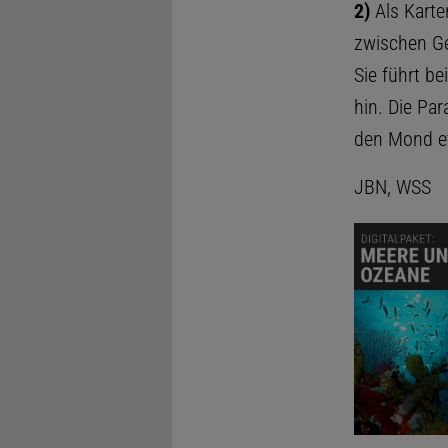
2)
Als Karte
zwischen Ge
Sie führt b
hin. Die Par
den Mond et
JBN, WSS