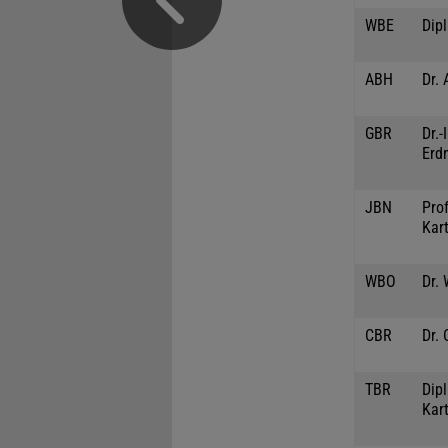
WBE
Dip
ABH
Dr. 
GBR
Dr.
Erd
JBN
Prof
Kar
WBO
Dr.
CBR
Dr. 
TBR
Dipl
Kar