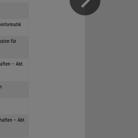
oinformatik
sion für
aften – Abt.
n
haften – Abt.