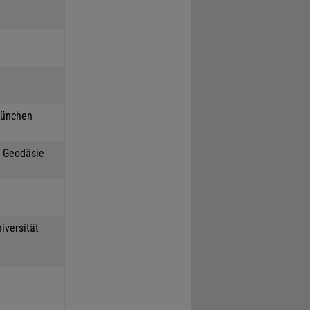
München
h Geodäsie
iversität