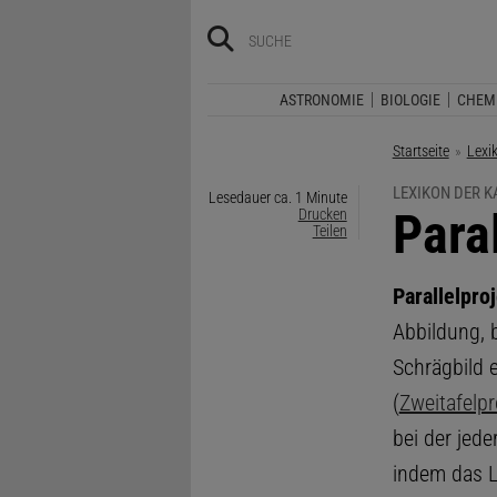
ASTRONOMIE
BIOLOGIE
CHEM
Startseite
Lexi
LEXIKON DER 
Lesedauer ca. 1 Minute
:
Para
Drucken
Teilen
Parallelpro
Abbildung, b
Schrägbild 
(
Zweitafelpr
bei der jed
indem das 