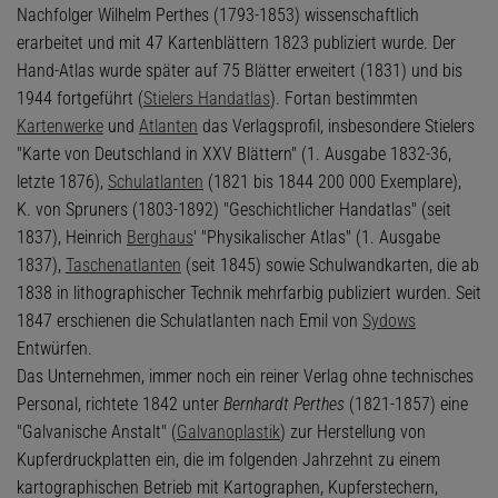
Nachfolger Wilhelm Perthes (1793-1853) wissenschaftlich
erarbeitet und mit 47 Kartenblättern 1823 publiziert wurde. Der
Hand-Atlas wurde später auf 75 Blätter erweitert (1831) und bis
1944 fortgeführt (
Stielers Handatlas
). Fortan bestimmten
Kartenwerke
und
Atlanten
das Verlagsprofil, insbesondere Stielers
"Karte von Deutschland in XXV Blättern" (1. Ausgabe 1832-36,
letzte 1876),
Schulatlanten
(1821 bis 1844 200 000 Exemplare),
K. von Spruners (1803-1892) "Geschichtlicher Handatlas" (seit
1837), Heinrich
Berghaus
' "Physikalischer Atlas" (1. Ausgabe
1837),
Taschenatlanten
(seit 1845) sowie Schulwandkarten, die ab
1838 in lithographischer Technik mehrfarbig publiziert wurden. Seit
1847 erschienen die Schulatlanten nach Emil von
Sydows
Entwürfen.
Das Unternehmen, immer noch ein reiner Verlag ohne technisches
Personal, richtete 1842 unter
Bernhardt Perthes
(1821-1857) eine
"Galvanische Anstalt" (
Galvanoplastik
) zur Herstellung von
Kupferdruckplatten ein, die im folgenden Jahrzehnt zu einem
kartographischen Betrieb mit Kartographen, Kupferstechern,