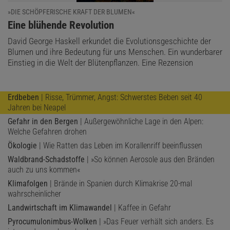
»DIE SCHÖPFERISCHE KRAFT DER BLUMEN«
:
Eine blühende Revolution
David George Haskell erkundet die Evolutionsgeschichte der
Blumen und ihre Bedeutung für uns Menschen. Ein wunderbarer
Einstieg in die Welt der Blütenpflanzen. Eine Rezension
Erdbeben
| Risse, Trümmer, Angst: Schwerstes Beben seit 40
Jahren bei Neapel
Gefahr in den Bergen
| Außergewöhnliche Lage in den Alpen:
Welche Gefahren drohen
Ökologie
| Wie Ratten das Leben im Korallenriff beeinflussen
Waldbrand-Schadstoffe
| »So können Aerosole aus den Bränden
auch zu uns kommen«
Klimafolgen
| Brände in Spanien durch Klimakrise 20-mal
wahrscheinlicher
Landwirtschaft im Klimawandel
| Kaffee in Gefahr
Pyrocumulonimbus-Wolken
| »Das Feuer verhält sich anders. Es