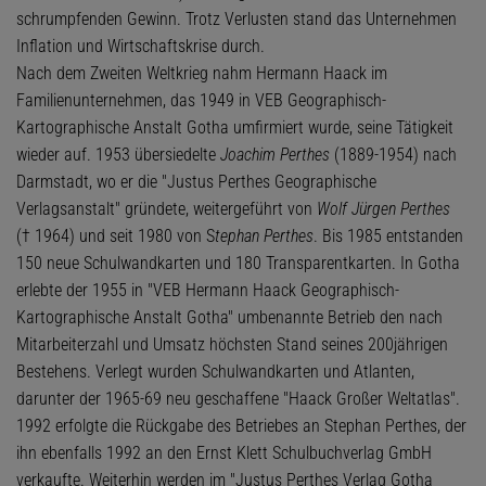
schrumpfenden Gewinn. Trotz Verlusten stand das Unternehmen
Inflation und Wirtschaftskrise durch.
Nach dem Zweiten Weltkrieg nahm Hermann Haack im
Familienunternehmen, das 1949 in VEB Geographisch-
Kartographische Anstalt Gotha umfirmiert wurde, seine Tätigkeit
wieder auf. 1953 übersiedelte
Joachim Perthes
(1889-1954) nach
Darmstadt, wo er die "Justus Perthes Geographische
Verlagsanstalt" gründete, weitergeführt von
Wolf Jürgen Perthes
(† 1964) und seit 1980 von S
tephan Perthes
. Bis 1985 entstanden
150 neue Schulwandkarten und 180 Transparentkarten. In Gotha
erlebte der 1955 in "VEB Hermann Haack Geographisch-
Kartographische Anstalt Gotha" umbenannte Betrieb den nach
Mitarbeiterzahl und Umsatz höchsten Stand seines 200jährigen
Bestehens. Verlegt wurden Schulwandkarten und Atlanten,
darunter der 1965-69 neu geschaffene "Haack Großer Weltatlas".
1992 erfolgte die Rückgabe des Betriebes an Stephan Perthes, der
ihn ebenfalls 1992 an den Ernst Klett Schulbuchverlag GmbH
verkaufte. Weiterhin werden im "Justus Perthes Verlag Gotha