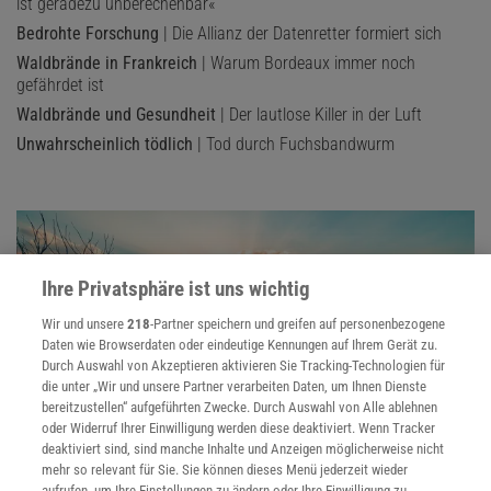
ist geradezu unberechenbar«
Bedrohte Forschung
| Die Allianz der Datenretter formiert sich
Waldbrände in Frankreich
| Warum Bordeaux immer noch
gefährdet ist
Waldbrände und Gesundheit
| Der lautlose Killer in der Luft
Unwahrscheinlich tödlich
| Tod durch Fuchsbandwurm
Ihre Privatsphäre ist uns wichtig
Wir und unsere
218
-Partner speichern und greifen auf personenbezogene
Daten wie Browserdaten oder eindeutige Kennungen auf Ihrem Gerät zu.
Durch Auswahl von Akzeptieren aktivieren Sie Tracking-Technologien für
die unter „Wir und unsere Partner verarbeiten Daten, um Ihnen Dienste
bereitzustellen“ aufgeführten Zwecke. Durch Auswahl von Alle ablehnen
oder Widerruf Ihrer Einwilligung werden diese deaktiviert. Wenn Tracker
deaktiviert sind, sind manche Inhalte und Anzeigen möglicherweise nicht
mehr so relevant für Sie. Sie können dieses Menü jederzeit wieder
ATMOSPHÄRISCHE ZIRKULATION
aufrufen, um Ihre Einstellungen zu ändern oder Ihre Einwilligung zu