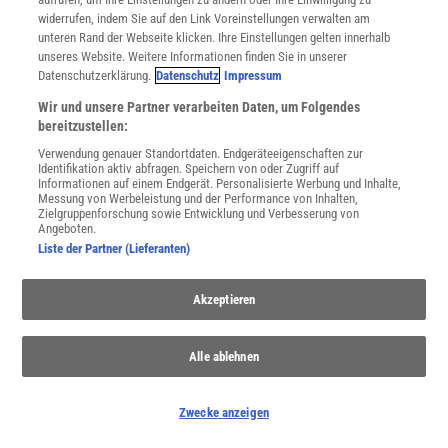
widerrufen, indem Sie auf den Link Voreinstellungen verwalten am
:
Die unterschätzte Ursache der europäischen
unteren Rand der Webseite klicken. Ihre Einstellungen gelten innerhalb
Dürre
unseres Website. Weitere Informationen finden Sie in unserer
Datenschutzerklärung.
Datenschutz
Impressum
Seit den 1980er-Jahren werden Europas Sommer immer
trockener. Verantwortlich für ausgedorrte Böden sind nicht nur
Wir und unsere Partner verarbeiten Daten, um Folgendes
höhere Temperaturen, sondern auch veränderte Wettermuster.
bereitzustellen:
Verwendung genauer Standortdaten. Endgeräteeigenschaften zur
Identifikation aktiv abfragen. Speichern von oder Zugriff auf
Informationen auf einem Endgerät. Personalisierte Werbung und Inhalte,
Messung von Werbeleistung und der Performance von Inhalten,
Zielgruppenforschung sowie Entwicklung und Verbesserung von
Angeboten.
Liste der Partner (Lieferanten)
Akzeptieren
Alle ablehnen
Zwecke anzeigen
DOKTOR WHATSON
:
So gewinnt China den Kampf gegen die Wüste