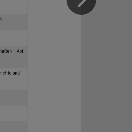
n
haften – Abt.
mmetrie und