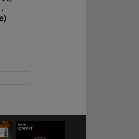
1.
e)