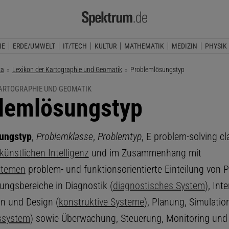
IE
ERDE/UMWELT
IT/TECH
KULTUR
MATHEMATIK
MEDIZIN
PHYSIK
ka
Lexikon der Kartographie und Geomatik
Aktuelle Seite:
Problemlösungstyp
KARTOGRAPHIE UND GEOMATIK
lemlösungstyp
ungstyp
,
Problemklasse
,
Problemtyp
, E problem-solving cl
künstlichen Intelligenz
und im Zusammenhang mit
stemen
problem- und funktionsorientierte Einteilung von 
ngsbereiche in Diagnostik (
diagnostisches System
), Int
on und Design (
konstruktive Systeme
), Planung, Simulatio
ssystem
) sowie Überwachung, Steuerung, Monitoring und