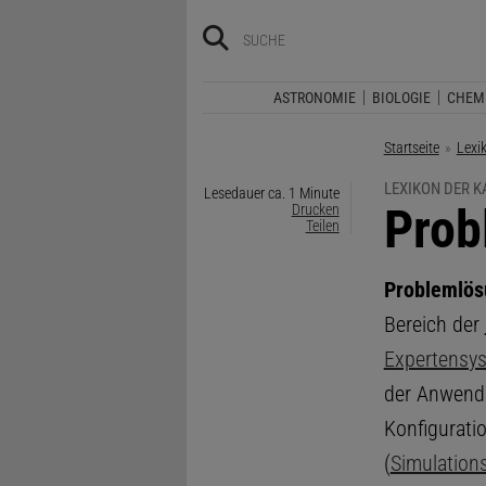
ASTRONOMIE
BIOLOGIE
CHEM
Startseite
Lexi
LEXIKON DER 
Lesedauer ca. 1 Minute
:
Prob
Drucken
Teilen
Problemlös
Bereich der
Expertensy
der Anwendu
Konfigurati
(
Simulation