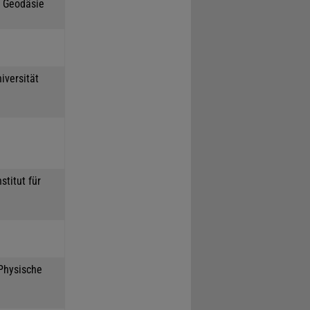
h Geodäsie
iversität
stitut für
 Physische