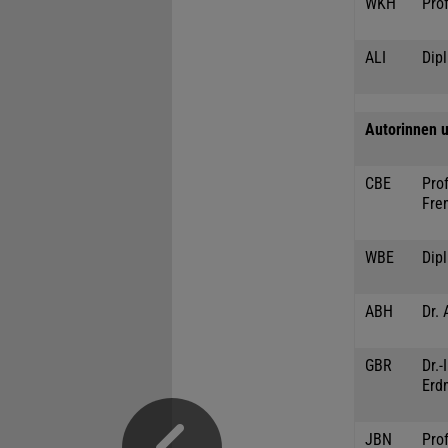
WKH
Prof
ALI
Dipl
Autorinnen u
CBE
Prof
Fre
WBE
Dip
ABH
Dr. 
GBR
Dr.
Erd
JBN
Prof