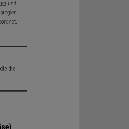
ren
und
ategien
ordnet.
die die
öse)