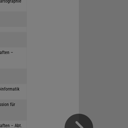
Kartographie
haften –
oinformatik
sion für
aften – Abt.