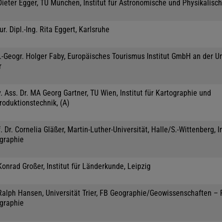
Dieter Egger, TU München, Institut für Astronomische und Physikalisc
jur. Dipl.-Ing. Rita Eggert, Karlsruhe
.-Geogr. Holger Faby, Europäisches Tourismus Institut GmbH an der Un
r
. Ass. Dr. MA Georg Gartner, TU Wien, Institut für Kartographie und
roduktionstechnik, (A)
. Dr. Cornelia Gläßer, Martin-Luther-Universität, Halle/S.-Wittenberg, In
graphie
Konrad Großer, Institut für Länderkunde, Leipzig
 Ralph Hansen, Universität Trier, FB Geographie/Geowissenschaften –
graphie