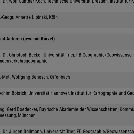
. Dr. Wolf Günther Koch, Technische Universität Dresden, Institut für 
.-Geogr. Annette Lipinski, Köln
nd Autoren (jew. mit Kürzel)
. Dr. Christoph Becker, Universität Trier, FB Geographie/Geowissensc
mdenverkehrsgeographie
l.-Met. Wolfgang Benesch, Offenbach
Achim Bobrich, Universität Hannover, Institut für Kartographie und Ge
-Ing. Gerd Boedecker, Bayrische Akademie der Wissenschaften, Kommis
messung, München
. Dr. Jürgen Bollmann, Universität Trier, FB Geographie/Geowissensch