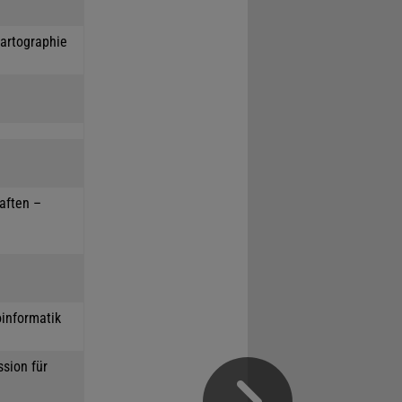
Kartographie
haften –
oinformatik
sion für