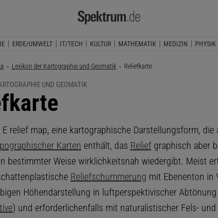
IE
ERDE/UMWELT
IT/TECH
KULTUR
MATHEMATIK
MEDIZIN
PHYSIK
ka
Lexikon der Kartographie und Geomatik
Aktuelle Seite:
Reliefkarte
KARTOGRAPHIE UND GEOMATIK
efkarte
, E relief map, eine kartographische Darstellungsform, die 
pographischer Karten
enthält, das
Relief
graphisch aber 
n bestimmter Weise wirklichkeitsnah wiedergibt. Meist erf
schattenplastische
Reliefschummerung
mit Ebenenton in 
rbigen Höhendarstellung in luftperspektivischer Abtönung 
tive
) und erforderlichenfalls mit naturalistischer Fels- und