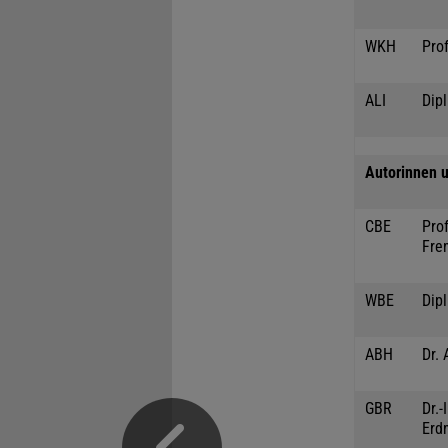
WKH
Prof
ALI
Dipl
Autorinnen u
CBE
Prof
Fre
WBE
Dip
ABH
Dr. 
GBR
Dr.
Erd