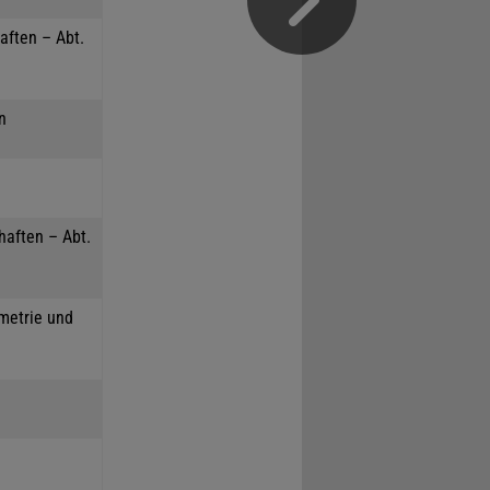
aften – Abt.
n
haften – Abt.
mmetrie und