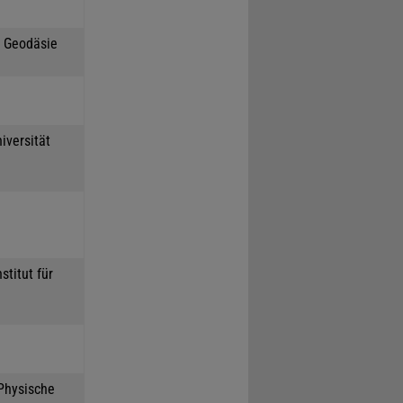
h Geodäsie
iversität
stitut für
 Physische