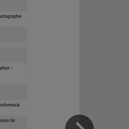
Kartographie
haften –
oinformatik
sion für