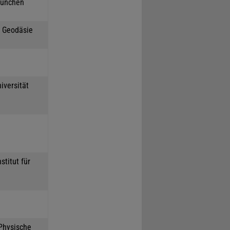
München
h Geodäsie
iversität
stitut für
 Physische