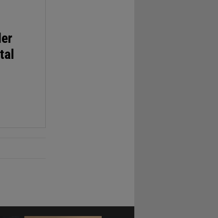
der
tal