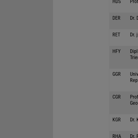
HDS
Pro
DER
Dr. 
RET
Dr. 
HFY
Dipl
Trie
GGR
Univ
Rep
CGR
Prof
Geo
KGR
Dr. 
RHA
Dr.