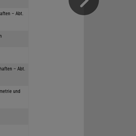
aften – Abt.
n
haften – Abt.
mmetrie und