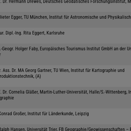
f. Dr. Hermann Drewes, Deutsches Geodätisches Forschungsinstitut, 
Dieter Egger, TU München, Institut für Astronomische und Physikalisc
jur. Dipl.-Ing. Rita Eggert, Karlsruhe
.-Geogr. Holger Faby, Europäisches Tourismus Institut GmbH an der Un
r
. Ass. Dr. MA Georg Gartner, TU Wien, Institut für Kartographie und
roduktionstechnik, (A)
. Dr. Cornelia Gläßer, Martin-Luther-Universität, Halle/S.-Wittenberg, In
graphie
Konrad Großer, Institut für Länderkunde, Leipzig
 Ralph Hansen, Universität Trier, FB Geographie/Geowissenschaften –