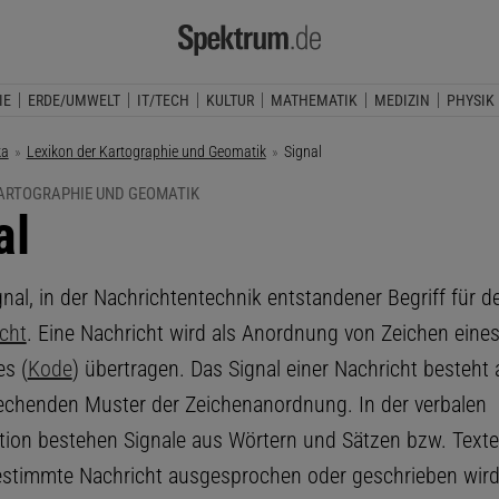
IE
ERDE/UMWELT
IT/TECH
KULTUR
MATHEMATIK
MEDIZIN
PHYSIK
ka
Lexikon der Kartographie und Geomatik
Aktuelle Seite:
Signal
KARTOGRAPHIE UND GEOMATIK
al
ignal, in der Nachrichtentechnik entstandener Begriff für d
cht
. Eine Nachricht wird als Anordnung von Zeichen eine
s (
Kode
) übertragen. Das Signal einer Nachricht besteht 
chenden Muster der Zeichenanordnung. In der verbalen
on bestehen Signale aus Wörtern und Sätzen bzw. Texte
bestimmte Nachricht ausgesprochen oder geschrieben wird.