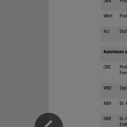
JBN
Prof
WKH
Prof
ALI
Dipl
Autorinnen u
CBE
Prof
Fre
WBE
Dip
ABH
Dr. 
GBR
Dr.
Erd