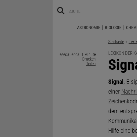
ASTRONOMIE
BIOLOGIE
CHEM
Startseite
Lexi
LEXIKON DER 
Lesedauer ca. 1 Minute
:
Sign
Drucken
Teilen
Signal
, E s
einer
Nachri
Zeichenkode
dem entspre
Kommunikati
Hilfe eine 