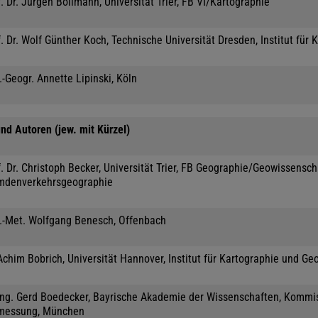
. Dr. Jürgen Bollmann, Universität Trier, FB VI/Kartographie
. Dr. Wolf Günther Koch, Technische Universität Dresden, Institut für 
.-Geogr. Annette Lipinski, Köln
nd Autoren (jew. mit Kürzel)
. Dr. Christoph Becker, Universität Trier, FB Geographie/Geowissensc
mdenverkehrsgeographie
l.-Met. Wolfgang Benesch, Offenbach
Achim Bobrich, Universität Hannover, Institut für Kartographie und Ge
-Ing. Gerd Boedecker, Bayrische Akademie der Wissenschaften, Kommis
messung, München