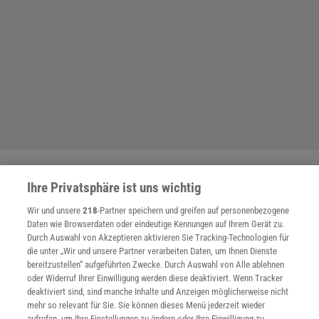
THEMENKANÄLE
Ihre Privatsphäre ist uns wichtig
Wir und unsere
218
-Partner speichern und greifen auf personenbezogene
Daten wie Browserdaten oder eindeutige Kennungen auf Ihrem Gerät zu.
Durch Auswahl von Akzeptieren aktivieren Sie Tracking-Technologien für
die unter „Wir und unsere Partner verarbeiten Daten, um Ihnen Dienste
bereitzustellen“ aufgeführten Zwecke. Durch Auswahl von Alle ablehnen
oder Widerruf Ihrer Einwilligung werden diese deaktiviert. Wenn Tracker
deaktiviert sind, sind manche Inhalte und Anzeigen möglicherweise nicht
mehr so relevant für Sie. Sie können dieses Menü jederzeit wieder
aufrufen, um Ihre Einstellungen zu ändern oder Ihre Einwilligung zu