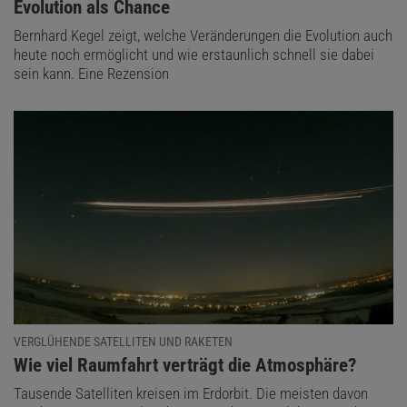
:
Evolution als Chance
Bernhard Kegel zeigt, welche Veränderungen die Evolution auch
heute noch ermöglicht und wie erstaunlich schnell sie dabei
sein kann. Eine Rezension
VERGLÜHENDE SATELLITEN UND RAKETEN
:
Wie viel Raumfahrt verträgt die Atmosphäre?
Tausende Satelliten kreisen im Erdorbit. Die meisten davon