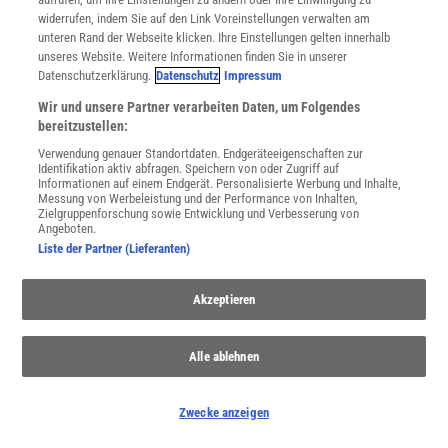
widerrufen, indem Sie auf den Link Voreinstellungen verwalten am
unteren Rand der Webseite klicken. Ihre Einstellungen gelten innerhalb
unseres Website. Weitere Informationen finden Sie in unserer
Datenschutzerklärung.
Datenschutz
Impressum
Europa
Wir und unsere Partner verarbeiten Daten, um Folgendes
Entdecken Sie die faszinierende Geschichte Europas und die
bereitzustellen:
Herausforderungen, die den Kontinent heute prägen
Verwendung genauer Standortdaten. Endgeräteeigenschaften zur
Identifikation aktiv abfragen. Speichern von oder Zugriff auf
Informationen auf einem Endgerät. Personalisierte Werbung und Inhalte,
Messung von Werbeleistung und der Performance von Inhalten,
Zielgruppenforschung sowie Entwicklung und Verbesserung von
Angeboten.
Liste der Partner (Lieferanten)
Akzeptieren
Alle ablehnen
Zwecke anzeigen
Anthropozän