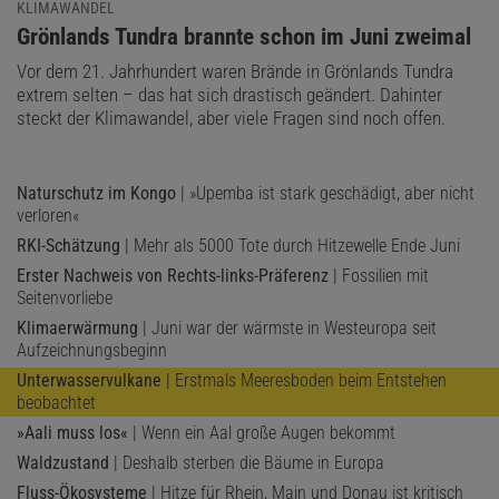
KLIMAWANDEL
:
Grönlands Tundra brannte schon im Juni zweimal
Vor dem 21. Jahrhundert waren Brände in Grönlands Tundra
extrem selten – das hat sich drastisch geändert. Dahinter
steckt der Klimawandel, aber viele Fragen sind noch offen.
Naturschutz im Kongo
| »Upemba ist stark geschädigt, aber nicht
verloren«
RKI-Schätzung
| Mehr als 5000 Tote durch Hitzewelle Ende Juni
Erster Nachweis von Rechts-links-Präferenz
| Fossilien mit
Seitenvorliebe
Klimaerwärmung
| Juni war der wärmste in Westeuropa seit
Aufzeichnungsbeginn
Unterwasservulkane
| Erstmals Meeresboden beim Entstehen
beobachtet
»Aali muss los«
| Wenn ein Aal große Augen bekommt
Waldzustand
| Deshalb sterben die Bäume in Europa
Fluss-Ökosysteme
| Hitze für Rhein, Main und Donau ist kritisch