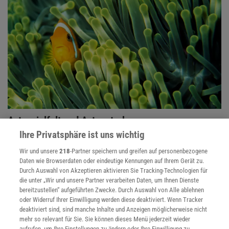
Artenvielfalt und Artensterben
Ihre Privatsphäre ist uns wichtig
Noch ist die Biodiversität nicht in ihrem gesamten Ausmaß
bekannt, und doch fegt wohl schon die sechste große
Wir und unsere
218
-Partner speichern und greifen auf personenbezogene
Aussterbewelle in der Erdgeschichte durch ihre Reihen.
Daten wie Browserdaten oder eindeutige Kennungen auf Ihrem Gerät zu.
Durch Auswahl von Akzeptieren aktivieren Sie Tracking-Technologien für
die unter „Wir und unsere Partner verarbeiten Daten, um Ihnen Dienste
Anzeige
bereitzustellen“ aufgeführten Zwecke. Durch Auswahl von Alle ablehnen
oder Widerruf Ihrer Einwilligung werden diese deaktiviert. Wenn Tracker
deaktiviert sind, sind manche Inhalte und Anzeigen möglicherweise nicht
mehr so relevant für Sie. Sie können dieses Menü jederzeit wieder
aufrufen, um Ihre Einstellungen zu ändern oder Ihre Einwilligung zu