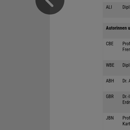
ALI
Dipl
Autorinnen u
CBE
Prof
Fre
WBE
Dip
ABH
Dr. 
GBR
Dr.
Erd
JBN
Prof
Kar