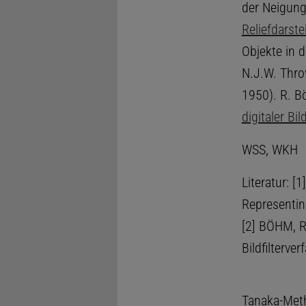
der Neigung 
Reliefdarste
Objekte in 
N.J.W. Thro
1950). R. B
digitaler Bi
WSS, WKH
Literatur: [
Representin
[2] BÖHM, R.
Bildfilterve
Tanaka-Met