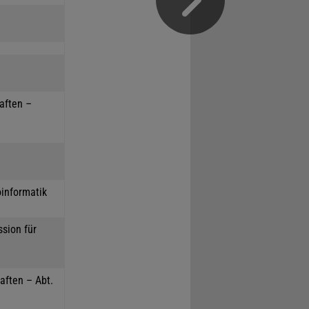
haften –
oinformatik
sion für
aften – Abt.