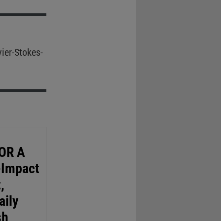
ier-Stokes-
OR A
-Impact
,
aily
sh