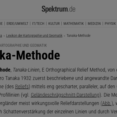
IE
ERDE/UMWELT
IT/TECH
KULTUR
MATHEMATIK
MEDIZIN
PHYSIK
ka
Lexikon der Kartographie und Geomatik
Aktuelle Seite:
Tanaka-Methode
KARTOGRAPHIE UND GEOMATIK
ka-Methode
thode
,
Tanaka-Linien
, E Orthographical Relief Method, von
iro Tanaka 1932 zuerst beschriebene und angewandte Dar
he (des
Reliefs
) mittels eng gescharter, paralleler, auf den
Profillinien (vgl.
Geländeschrägschnitt-Darstellung
). Die M
ergländer meist wirkungsvolle Reliefdarstellungen
(Abb.)
, 
ch Schattenverstärkung der einzelnen Linien und durch V