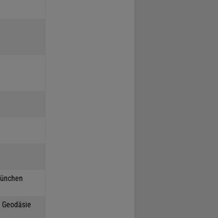
München
h Geodäsie