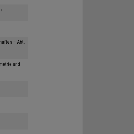
n
haften – Abt.
mmetrie und