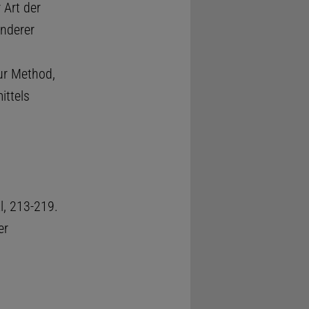
 Art der
anderer
ur Method,
ittels
l, 213-219.
er