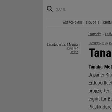
ASTRONOMIE
BIOLOGIE
CHEM
Startseite
Lexi
LEXIKON DER 
Lesedauer ca. 1 Minute
:
Tana
Drucken
Teilen
Tanaka-Me
Japaner Kit
Erdoberfläc
projizierter 
ergibt für B
Plastik dur