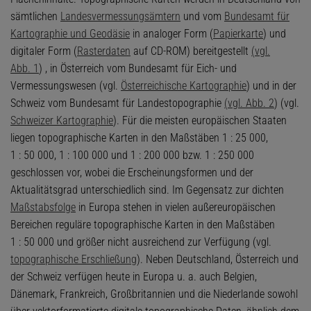
sämtlichen
Landesvermessungsämtern
und vom
Bundesamt für
Kartographie und Geodäsie
in analoger Form (
Papierkarte
) und
digitaler Form (
Rasterdaten
auf CD-ROM) bereitgestellt
(vgl.
Abb. 1
) , in Österreich vom Bundesamt für Eich- und
Vermessungswesen (vgl.
Österreichische Kartographie
) und in der
Schweiz vom Bundesamt für Landestopographie
(vgl. Abb. 2
) (vgl.
Schweizer Kartographie
). Für die meisten europäischen Staaten
liegen topographische Karten in den Maßstäben 1 : 25 000,
1 : 50 000, 1 : 100 000 und 1 : 200 000 bzw. 1 : 250 000
geschlossen vor, wobei die Erscheinungsformen und der
Aktualitätsgrad unterschiedlich sind. Im Gegensatz zur dichten
Maßstabsfolge
in Europa stehen in vielen außereuropäischen
Bereichen reguläre topographische Karten in den Maßstäben
1 : 50 000 und größer nicht ausreichend zur Verfügung (vgl.
topographische Erschließung
). Neben Deutschland, Österreich und
der Schweiz verfügen heute in Europa u. a. auch Belgien,
Dänemark, Frankreich, Großbritannien und die Niederlande sowohl