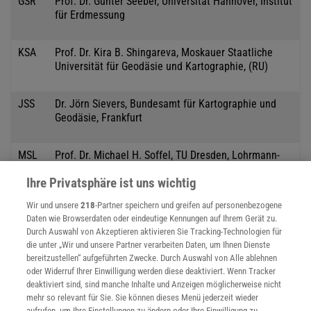
GSR
Prof. Dr. Günter Seeber, Universität Hannover, Institut
für Erdmessung
KSA
Prof. Dr. Kira B. Shingareva, Moskauer Staatliche
Universität für Geodäsie und Kartographie, (RU)
JSS
Dr. Jörn Sievers, Bundesamt für Kartographie und
Geodäsie, Frankfurt
MSL
Prof. Dr. Michael H. Soffel, TU Dresden, Lohrmann-
Observatorium
Ihre Privatsphäre ist uns wichtig
ESS
Prof. Dr. em. h.c. Ernst Spiess, Forch (CH)
Wir und unsere
218
-Partner speichern und greifen auf personenbezogene
Daten wie Browserdaten oder eindeutige Kennungen auf Ihrem Gerät zu.
Durch Auswahl von Akzeptieren aktivieren Sie Tracking-Technologien für
WSS
Doz. i.R. Dr. Werner Stams, Radebeul
die unter „Wir und unsere Partner verarbeiten Daten, um Ihnen Dienste
bereitzustellen“ aufgeführten Zwecke. Durch Auswahl von Alle ablehnen
oder Widerruf Ihrer Einwilligung werden diese deaktiviert. Wenn Tracker
MSR
Dipl.-Geogr. Monika Stauber, Berlin
deaktiviert sind, sind manche Inhalte und Anzeigen möglicherweise nicht
mehr so relevant für Sie. Sie können dieses Menü jederzeit wieder
aufrufen, um Ihre Einstellungen zu ändern oder Ihre Einwilligung zu