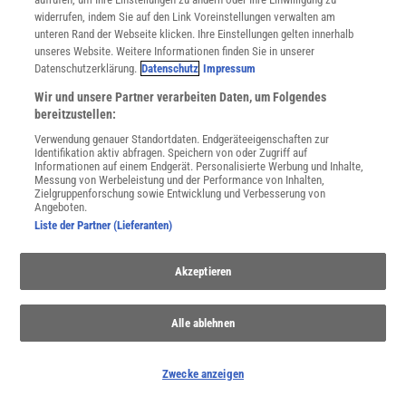
KST
Prof. Dr. em. Klaus-Günter Steinert, TU Dresden,
widerrufen, indem Sie auf den Link Voreinstellungen verwalten am
Lohrmann-Observatorium
unteren Rand der Webseite klicken. Ihre Einstellungen gelten innerhalb
unseres Website. Weitere Informationen finden Sie in unserer
Datenschutzerklärung.
Datenschutz
Impressum
PTZ
Dr. Peter Tainz, Universität Trier, FB
Geographie/Geowissenschaften – Abt. Kartographie
Wir und unsere Partner verarbeiten Daten, um Folgendes
bereitzustellen:
Verwendung genauer Standortdaten. Endgeräteeigenschaften zur
ETL
Dr. Elisabeth Tressel, Universität Trier, FB
Identifikation aktiv abfragen. Speichern von oder Zugriff auf
VI/Physische Geographie
Informationen auf einem Endgerät. Personalisierte Werbung und Inhalte,
Messung von Werbeleistung und der Performance von Inhalten,
Zielgruppenforschung sowie Entwicklung und Verbesserung von
Angeboten.
AUE
Dr. Anne-Dore Uthe, Institut für Stadtentwicklung und
Liste der Partner (Lieferanten)
Wohnen des Landes Brandenburg, Frankfurt/Oder
Akzeptieren
GVS
Dr.-Ing. Georg Vickus, Hildesheim
Alle ablehnen
WWR
Dipl.-Geogr. Wilfried Weber, Universität Trier, FB
Geographie/Geowissenschaften – Abt. Kartographie
Zwecke anzeigen
IWT
Prof. Dr. Ingeborg Wilfert, TU Dresden, Institut für