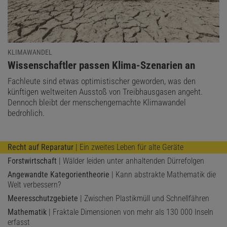
KLIMAWANDEL
:
Wissenschaftler passen Klima-Szenarien an
Fachleute sind etwas optimistischer geworden, was den
künftigen weltweiten Ausstoß von Treibhausgasen angeht.
Dennoch bleibt der menschengemachte Klimawandel
bedrohlich.
Recht auf Reparatur
| Ein zweites Leben für alte Geräte
Forstwirtschaft
| Wälder leiden unter anhaltenden Dürrefolgen
Angewandte Kategorientheorie
| Kann abstrakte Mathematik die
Welt verbessern?
Meeresschutzgebiete
| Zwischen Plastikmüll und Schnellfähren
Mathematik
| Fraktale Dimensionen von mehr als 130 000 Inseln
erfasst