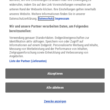
widerrufen, indem Sie auf den Link Voreinstellungen verwalten am
Evolution
unteren Rand der Webseite klicken. Ihre Einstellungen gelten innerhalb
unseres Website. Weitere Informationen finden Sie in unserer
Evolution findet täglich statt - im Kleinen wie im Großen. Und auch
Datenschutzerklärung.
Datenschutz
Impressum
der Blick in die Vergangenheit ist lohnend, denn die Biologen füllen
immer mehr Lücken im Stammbaum des Lebens.
Wir und unsere Partner verarbeiten Daten, um Folgendes
bereitzustellen:
Verwendung genauer Standortdaten. Endgeräteeigenschaften zur
Identifikation aktiv abfragen. Speichern von oder Zugriff auf
Informationen auf einem Endgerät. Personalisierte Werbung und Inhalte,
Messung von Werbeleistung und der Performance von Inhalten,
Zielgruppenforschung sowie Entwicklung und Verbesserung von
Angeboten.
Liste der Partner (Lieferanten)
Akzeptieren
Alle ablehnen
Paläoklima
Zwecke anzeigen
Eispanzer bis zum Äquator oder dampfender Urwald an den Polen
- das Erdklima hat viele Wandlungen hinter sich. Manche kamen