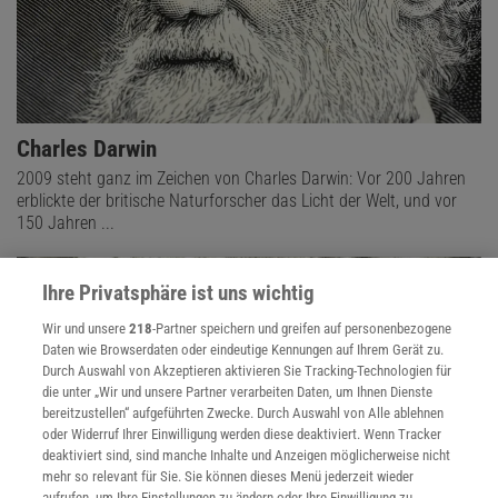
Charles Darwin
2009 steht ganz im Zeichen von Charles Darwin: Vor 200 Jahren
erblickte der britische Naturforscher das Licht der Welt, und vor
150 Jahren ...
Ihre Privatsphäre ist uns wichtig
Wir und unsere
218
-Partner speichern und greifen auf personenbezogene
Daten wie Browserdaten oder eindeutige Kennungen auf Ihrem Gerät zu.
Durch Auswahl von Akzeptieren aktivieren Sie Tracking-Technologien für
die unter „Wir und unsere Partner verarbeiten Daten, um Ihnen Dienste
bereitzustellen“ aufgeführten Zwecke. Durch Auswahl von Alle ablehnen
oder Widerruf Ihrer Einwilligung werden diese deaktiviert. Wenn Tracker
deaktiviert sind, sind manche Inhalte und Anzeigen möglicherweise nicht
mehr so relevant für Sie. Sie können dieses Menü jederzeit wieder
aufrufen, um Ihre Einstellungen zu ändern oder Ihre Einwilligung zu