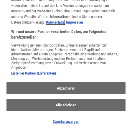
widerrufen, indem Sie auf den Link Voreinstellungen verwalten am
unteren Rand der Webseite klicken. Ihre Einstellungen gelten innerhalb
unseres Website. Weitere Informationen finden Sie in unserer
Datenschutzerklärung.
Datenschutz
Impressum
Wir und unsere Partner verarbeiten Daten, um Folgendes
bereitzustellen:
Verwendung genauer Standortdaten. Endgeräteeigenschaften zur
Ressource Wasser
Identifikation aktiv abfragen. Speichern von oder Zugriff auf
Informationen auf einem Endgerät. Personalisierte Werbung und Inhalte,
Wasser ist nicht bloß zum Trinken da - auch Landwirtschaft,
Messung von Werbeleistung und der Performance von Inhalten,
Industrie und Bergbau sind darauf angewiesen. In vielen Regionen
Zielgruppenforschung sowie Entwicklung und Verbesserung von
ist der Verbrauch höher als die Reserven.
Angeboten.
Liste der Partner (Lieferanten)
Akzeptieren
Alle ablehnen
Zwecke anzeigen