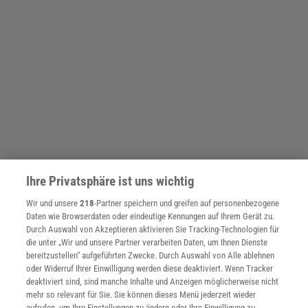
Ihre Privatsphäre ist uns wichtig
Wir und unsere
218
-Partner speichern und greifen auf personenbezogene
Daten wie Browserdaten oder eindeutige Kennungen auf Ihrem Gerät zu.
THEMENKANÄLE
Durch Auswahl von Akzeptieren aktivieren Sie Tracking-Technologien für
die unter „Wir und unsere Partner verarbeiten Daten, um Ihnen Dienste
bereitzustellen“ aufgeführten Zwecke. Durch Auswahl von Alle ablehnen
oder Widerruf Ihrer Einwilligung werden diese deaktiviert. Wenn Tracker
deaktiviert sind, sind manche Inhalte und Anzeigen möglicherweise nicht
mehr so relevant für Sie. Sie können dieses Menü jederzeit wieder
aufrufen, um Ihre Einstellungen zu ändern oder Ihre Einwilligung zu