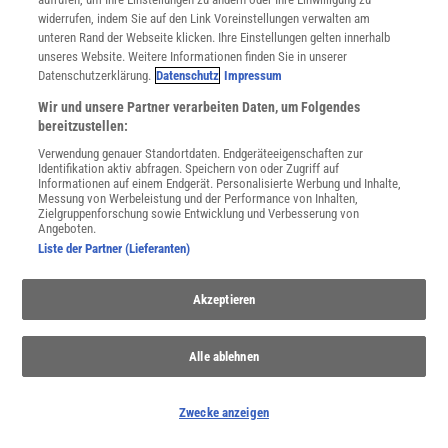
:
Erde speichert mehr Wärme – Meereshitzewellen
widerrufen, indem Sie auf den Link Voreinstellungen verwalten am
nehmen zu
unteren Rand der Webseite klicken. Ihre Einstellungen gelten innerhalb
unseres Website. Weitere Informationen finden Sie in unserer
Die Erde nimmt so viel Wärme auf wie nie zuvor seit
Datenschutzerklärung.
Datenschutz
Impressum
Messbeginn: Der aktuelle Klimabericht zeigt, wie schnell sich
Wir und unsere Partner verarbeiten Daten, um Folgendes
Ozeane und Atmosphäre weiter aufheizen.
bereitzustellen:
Verwendung genauer Standortdaten. Endgeräteeigenschaften zur
Identifikation aktiv abfragen. Speichern von oder Zugriff auf
Informationen auf einem Endgerät. Personalisierte Werbung und Inhalte,
Messung von Werbeleistung und der Performance von Inhalten,
Zielgruppenforschung sowie Entwicklung und Verbesserung von
Angeboten.
Liste der Partner (Lieferanten)
Akzeptieren
Alle ablehnen
Zwecke anzeigen