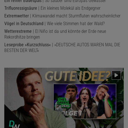
Ein reiner Badespaß
| So sauber sind Europas Gewässer
Trifluoressigsäure
| Ein kleines Molekül als Endgegner
Extremwetter
| Klimawandel macht Sturmfluten wahrscheinlicher
Vögel in Deutschland
| Wie viele Stimmen hat der Wald?
Wetterextreme
| El Niño ist da und könnte der Erde neue
Rekordhitze bringen
Leseprobe »Kurzschluss«
| »DEUTSCHE AUTOS WAREN MAL DIE
BESTEN DER WELT«