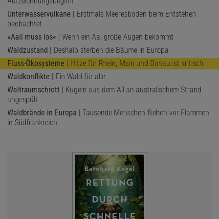
Aufzeichnungsbeginn
Unterwasservulkane
| Erstmals Meeresboden beim Entstehen
beobachtet
»Aali muss los«
| Wenn ein Aal große Augen bekommt
Waldzustand
| Deshalb sterben die Bäume in Europa
Fluss-Ökosysteme
| Hitze für Rhein, Main und Donau ist kritisch
Waldkonflikte
| Ein Wald für alle
Weltraumschrott
| Kugeln aus dem All an australischem Strand
angespült
Waldbrände in Europa
| Tausende Menschen fliehen vor Flammen
in Südfrankreich