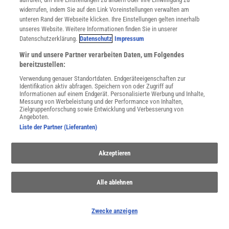
widerrufen, indem Sie auf den Link Voreinstellungen verwalten am
unteren Rand der Webseite klicken. Ihre Einstellungen gelten innerhalb
unseres Website. Weitere Informationen finden Sie in unserer
Datenschutzerklärung.
Datenschutz
Impressum
Wir und unsere Partner verarbeiten Daten, um Folgendes
bereitzustellen:
Verwendung genauer Standortdaten. Endgeräteeigenschaften zur
Identifikation aktiv abfragen. Speichern von oder Zugriff auf
Informationen auf einem Endgerät. Personalisierte Werbung und Inhalte,
Messung von Werbeleistung und der Performance von Inhalten,
Zielgruppenforschung sowie Entwicklung und Verbesserung von
Grönland
Angeboten.
Liste der Partner (Lieferanten)
Entdecken Sie die einzigartige Mischung aus Naturwundern und
kulturellem Erbe Grönlands, das vor bedeutenden ökologischen
Herausforderungen steht.
Akzeptieren
Alle ablehnen
Zwecke anzeigen