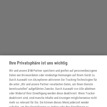
Ihre Privatsphäre ist uns wichtig
Wir und unsere
218
-Partner speichern und greifen auf personenbezogene
Daten wie Browserdaten oder eindeutige Kennungen auf Ihrem Gerät zu.
Durch Auswahl von Akzeptieren aktivieren Sie Tracking-Technologien für
die unter „Wir und unsere Partner verarbeiten Daten, um Ihnen Dienste
bereitzustellen“ aufgeführten Zwecke. Durch Auswahl von Alle ablehnen
THEMENKANÄLE
oder Widerruf Ihrer Einwilligung werden diese deaktiviert. Wenn Tracker
deaktiviert sind, sind manche Inhalte und Anzeigen möglicherweise nicht
mehr so relevant für Sie. Sie können dieses Menü jederzeit wieder
aufrufen, um Ihre Einstellungen zu ändern oder Ihre Einwilligung zu