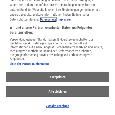
WWR
Dipl.-Geogr. Wilfried Weber, Universität Trier, FB
widerrufen, indem Sie auf den Link Voreinstellungen verwalten am
Geographie/Geowissenschaften – Abt. Kartographie
unteren Rand der Webseite klicken. Ihre Einstellungen gelten innerhalb
unseres Website. Weitere Informationen finden Sie in unserer
Datenschutzerklärung.
Datenschutz
Impressum
IWT
Prof. Dr. Ingeborg Wilfert, TU Dresden, Institut für
Kartographie
Wir und unsere Partner verarbeiten Daten, um Folgendes
bereitzustellen:
HWL
Dr. Hagen Will, Gießen
Verwendung genauer Standortdaten. Endgeräteeigenschaften zur
Identifikation aktiv abfragen. Speichern von oder Zugriff auf
Informationen auf einem Endgerät. Personalisierte Werbung und Inhalte,
Messung von Werbeleistung und der Performance von Inhalten,
DWF
Dipl.-Ing. Detlef Wolff, Leverkusen
Zielgruppenforschung sowie Entwicklung und Verbesserung von
Angeboten.
Liste der Partner (Lieferanten)
Akzeptieren
SCHREIBEN SIE UNS!
Alle ablehnen
Wenn Sie inhaltliche Anmerkungen zu diesem Artikel haben,
können Sie die Redaktion
per E-Mail
informieren. Wir lesen Ihre
Zwecke anzeigen
Zuschrift, bitten jedoch um Verständnis, dass wir nicht jede