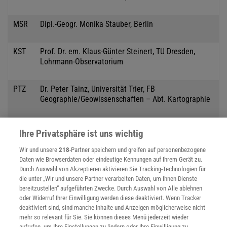
MSR
Dipl.-Geogr. Monika Stauber, Berlin
KST
Prof. Dr. em. Klaus-Günter Steinert, TU Dresden,
Lohrmann-Observatorium
PTZ
Dr. Peter Tainz, Universität Trier, FB
Geographie/Geowissenschaften – Abt. Kartographie
ETL
Dr. Elisabeth Tressel, Universität Trier, FB
Ihre Privatsphäre ist uns wichtig
VI/Physische Geographie
Wir und unsere
218
-Partner speichern und greifen auf personenbezogene
Daten wie Browserdaten oder eindeutige Kennungen auf Ihrem Gerät zu.
AUE
Dr. Anne-Dore Uthe, Institut für Stadtentwicklung und
Durch Auswahl von Akzeptieren aktivieren Sie Tracking-Technologien für
Wohnen des Landes Brandenburg, Frankfurt/Oder
die unter „Wir und unsere Partner verarbeiten Daten, um Ihnen Dienste
bereitzustellen“ aufgeführten Zwecke. Durch Auswahl von Alle ablehnen
oder Widerruf Ihrer Einwilligung werden diese deaktiviert. Wenn Tracker
GVS
Dr.-Ing. Georg Vickus, Hildesheim
deaktiviert sind, sind manche Inhalte und Anzeigen möglicherweise nicht
mehr so relevant für Sie. Sie können dieses Menü jederzeit wieder
aufrufen, um Ihre Einstellungen zu ändern oder Ihre Einwilligung zu