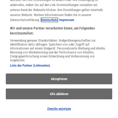
widerrufen, indem Sie auf den Link Voreinstellungen verwalten am
unteren Rand der Webseite klicken. Ihre Einstellungen gelten innerhalb
unseres Website. Weitere Informationen finden Sie in unserer
Datenschutzerklärung.
Datenschutz
Impressum
Wir und unsere Partner verarbeiten Daten, um Folgendes
bereitzustellen:
Verwendung genauer Standortdaten. Endgeräteeigenschaften zur
Identifikation aktiv abfragen. Speichern von oder Zugriff auf
Informationen auf einem Endgerät. Personalisierte Werbung und Inhalte,
Messung von Werbeleistung und der Performance von Inhalten,
Zielgruppenforschung sowie Entwicklung und Verbesserung von
Angeboten.
Afrika
Liste der Partner (Lieferanten)
Entdecken Sie die faszinierenden Facetten Afrikas, von seiner
kulturellen Vielfalt bis zu seinen Herausforderungen und
Akzeptieren
atemberaubenden Landschaften.
Alle ablehnen
Zwecke anzeigen