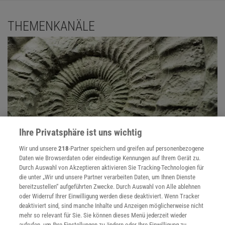
THEMENKANÄLE
Ihre Privatsphäre ist uns wichtig
Wir und unsere
218
-Partner speichern und greifen auf personenbezogene
Daten wie Browserdaten oder eindeutige Kennungen auf Ihrem Gerät zu.
Evolution
Durch Auswahl von Akzeptieren aktivieren Sie Tracking-Technologien für
die unter „Wir und unsere Partner verarbeiten Daten, um Ihnen Dienste
Evolution findet täglich statt - im Kleinen wie im Großen. Und auch
bereitzustellen“ aufgeführten Zwecke. Durch Auswahl von Alle ablehnen
der Blick in die Vergangenheit ist lohnend, denn die Biologen füllen
oder Widerruf Ihrer Einwilligung werden diese deaktiviert. Wenn Tracker
immer mehr Lücken im Stammbaum des Lebens.
deaktiviert sind, sind manche Inhalte und Anzeigen möglicherweise nicht
mehr so relevant für Sie. Sie können dieses Menü jederzeit wieder
aufrufen, um Ihre Einstellungen zu ändern oder Ihre Einwilligung zu