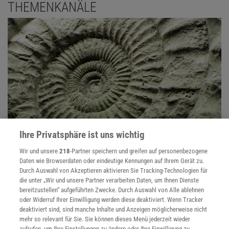
THEMENKANÄLE
Ihre Privatsphäre ist uns wichtig
Evolution
Wir und unsere
218
-Partner speichern und greifen auf personenbezogene
Daten wie Browserdaten oder eindeutige Kennungen auf Ihrem Gerät zu.
Evolution findet täglich statt - im Kleinen wie im Großen. Und auch
Durch Auswahl von Akzeptieren aktivieren Sie Tracking-Technologien für
der Blick in die Vergangenheit ist lohnend, denn die Biologen füllen
die unter „Wir und unsere Partner verarbeiten Daten, um Ihnen Dienste
immer mehr Lücken im Stammbaum des Lebens.
bereitzustellen“ aufgeführten Zwecke. Durch Auswahl von Alle ablehnen
oder Widerruf Ihrer Einwilligung werden diese deaktiviert. Wenn Tracker
deaktiviert sind, sind manche Inhalte und Anzeigen möglicherweise nicht
mehr so relevant für Sie. Sie können dieses Menü jederzeit wieder
aufrufen, um Ihre Einstellungen zu ändern oder Ihre Einwilligung zu