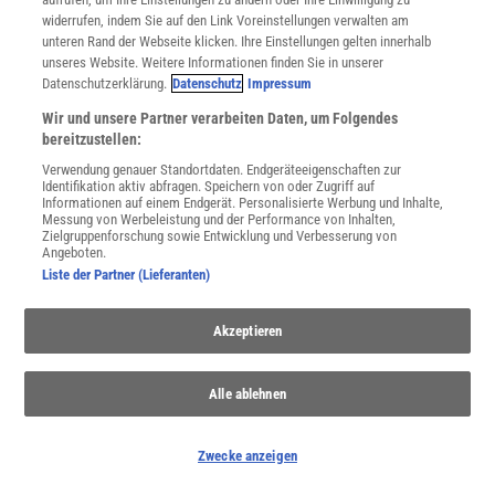
widerrufen, indem Sie auf den Link Voreinstellungen verwalten am
unteren Rand der Webseite klicken. Ihre Einstellungen gelten innerhalb
unseres Website. Weitere Informationen finden Sie in unserer
Datenschutzerklärung.
Datenschutz
Impressum
Wir und unsere Partner verarbeiten Daten, um Folgendes
bereitzustellen:
Verwendung genauer Standortdaten. Endgeräteeigenschaften zur
Identifikation aktiv abfragen. Speichern von oder Zugriff auf
Informationen auf einem Endgerät. Personalisierte Werbung und Inhalte,
Extremwetter
Messung von Werbeleistung und der Performance von Inhalten,
Zielgruppenforschung sowie Entwicklung und Verbesserung von
Hitzewellen, Hochwasser, Stürme: Der Klimawandel macht extreme
Angeboten.
Wetterereignisse wahrscheinlicher – auch in Deutschland. Wie sie
Liste der Partner (Lieferanten)
entstehen und wie wir uns dafür wappnen können.
Akzeptieren
Alle ablehnen
Zwecke anzeigen