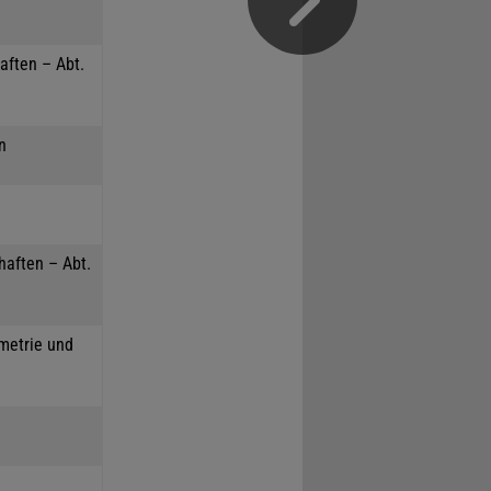
aften – Abt.
n
haften – Abt.
mmetrie und