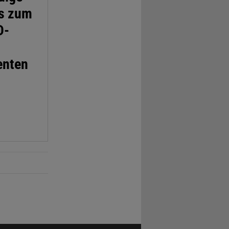
is zum
D-
enten