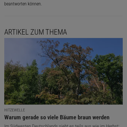
beantworten können.
ARTIKEL ZUM THEMA
HITZEWELLE
:
Warum gerade so viele Bäume braun werden
Im Südwesten Deutschlands sieht es teils aus wie im Herbst: