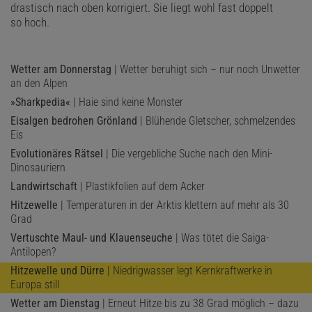
drastisch nach oben korrigiert. Sie liegt wohl fast doppelt
so hoch.
Wetter am Donnerstag
| Wetter beruhigt sich – nur noch Unwetter
an den Alpen
»Sharkpedia«
| Haie sind keine Monster
Eisalgen bedrohen Grönland
| Blühende Gletscher, schmelzendes
Eis
Evolutionäres Rätsel
| Die vergebliche Suche nach den Mini-
Dinosauriern
Landwirtschaft
| Plastikfolien auf dem Acker
Hitzewelle
| Temperaturen in der Arktis klettern auf mehr als 30
Grad
Vertuschte Maul- und Klauenseuche
| Was tötet die Saiga-
Antilopen?
Hitzewelle und Dürre
| Niedrigwasser legt Kernkraftwerke in
Europa still
Wetter am Dienstag
| Erneut Hitze bis zu 38 Grad möglich – dazu