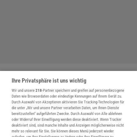
THEMENKANÄLE
Ihre Privatsphäre ist uns wichtig
Wir und unsere
218
-Partner speichern und greifen auf personenbezogene
Daten wie Browserdaten oder eindeutige Kennungen auf Ihrem Gerät zu.
Durch Auswahl von Akzeptieren aktivieren Sie Tracking-Technologien für
die unter „Wir und unsere Partner verarbeiten Daten, um Ihnen Dienste
bereitzustellen“ aufgeführten Zwecke. Durch Auswahl von Alle ablehnen
oder Widerruf Ihrer Einwilligung werden diese deaktiviert. Wenn Tracker
deaktiviert sind, sind manche Inhalte und Anzeigen möglicherweise nicht
mehr so relevant für Sie. Sie können dieses Menü jederzeit wieder
aufrufen, um Ihre Einstellungen zu ändern oder Ihre Einwilligung zu