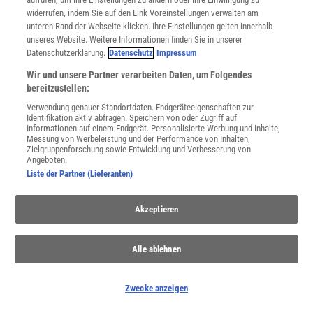
widerrufen, indem Sie auf den Link Voreinstellungen verwalten am
unteren Rand der Webseite klicken. Ihre Einstellungen gelten innerhalb
unseres Website. Weitere Informationen finden Sie in unserer
Datenschutzerklärung.
Datenschutz
Impressum
Extremwetter
Wir und unsere Partner verarbeiten Daten, um Folgendes
Hitzewellen, Hochwasser, Stürme: Der Klimawandel macht extreme
bereitzustellen:
Wetterereignisse wahrscheinlicher – auch in Deutschland. Wie sie
Verwendung genauer Standortdaten. Endgeräteeigenschaften zur
entstehen und wie wir uns dafür wappnen können.
Identifikation aktiv abfragen. Speichern von oder Zugriff auf
Informationen auf einem Endgerät. Personalisierte Werbung und Inhalte,
Messung von Werbeleistung und der Performance von Inhalten,
Zielgruppenforschung sowie Entwicklung und Verbesserung von
Angeboten.
Liste der Partner (Lieferanten)
Akzeptieren
Alle ablehnen
Zwecke anzeigen
Anthropozän