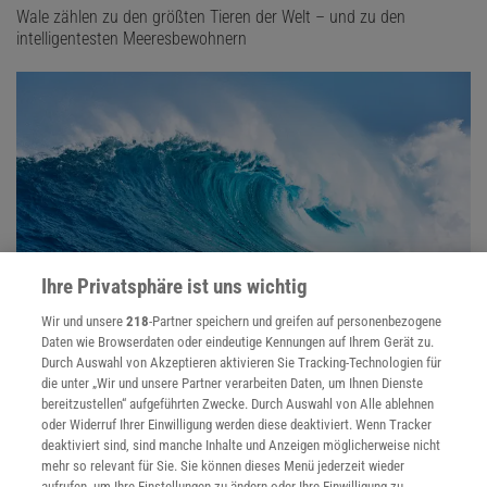
Wale zählen zu den größten Tieren der Welt – und zu den
intelligentesten Meeresbewohnern
Ihre Privatsphäre ist uns wichtig
Wir und unsere
218
-Partner speichern und greifen auf personenbezogene
Daten wie Browserdaten oder eindeutige Kennungen auf Ihrem Gerät zu.
Meere
Durch Auswahl von Akzeptieren aktivieren Sie Tracking-Technologien für
Aus dem Meer kommt alles Leben - und noch heute sind die
die unter „Wir und unsere Partner verarbeiten Daten, um Ihnen Dienste
Ozeane von übergeordneter Wichtigkeit für uns Menschen.
bereitzustellen“ aufgeführten Zwecke. Durch Auswahl von Alle ablehnen
oder Widerruf Ihrer Einwilligung werden diese deaktiviert. Wenn Tracker
deaktiviert sind, sind manche Inhalte und Anzeigen möglicherweise nicht
mehr so relevant für Sie. Sie können dieses Menü jederzeit wieder
aufrufen, um Ihre Einstellungen zu ändern oder Ihre Einwilligung zu