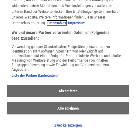
widerrufen, indem Sie auf den Link Voreinstellungen verwalten am
unteren Rand der Webseite klicken. Ihre Einstellungen gelten innerhalb
unseres Website. Weitere Informationen finden Sie in unserer
Datenschutzerklärung.
Datenschutz
Impressum
Wir und unsere Partner verarbeiten Daten, um Folgendes
bereitzustellen:
Verwendung genauer Standortdaten. Endgeräteeigenschaften zur
Identifikation aktiv abfragen. Speichern von oder Zugriff auf
Informationen auf einem Endgerät. Personalisierte Werbung und Inhalte,
Messung von Werbeleistung und der Performance von Inhalten,
Afrika
Zielgruppenforschung sowie Entwicklung und Verbesserung von
Angeboten.
Entdecken Sie die faszinierenden Facetten Afrikas, von seiner
Liste der Partner (Lieferanten)
kulturellen Vielfalt bis zu seinen Herausforderungen und
atemberaubenden Landschaften.
Akzeptieren
Anzeige
Alle ablehnen
Zwecke anzeigen