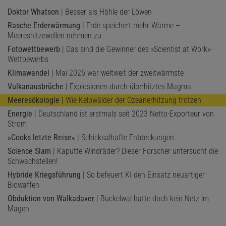
Doktor Whatson
| Besser als Höhle der Löwen
Rasche Erderwärmung
| Erde speichert mehr Wärme –
Meereshitzewellen nehmen zu
Fotowettbewerb
| Das sind die Gewinner des »Scientist at Work«-
Wettbewerbs
Klimawandel
| Mai 2026 war weltweit der zweitwärmste
Vulkanausbrüche
| Explosionen durch überhitztes Magma
Meeresökologie
| Wie Kelpwälder der Ozeanerhitzung trotzen
Energie
| Deutschland ist erstmals seit 2023 Netto-Exporteur von
Strom
»Cooks letzte Reise«
| Schicksalhafte Entdeckungen
Science Slam
| Kaputte Windräder? Dieser Forscher untersucht die
Schwachstellen!
Hybride Kriegsführung
| So befeuert KI den Einsatz neuartiger
Biowaffen
Obduktion von Walkadaver
| Buckelwal hatte doch kein Netz im
Magen