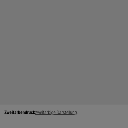
Zweifarbendruck
zweifarbige Darstellung
.