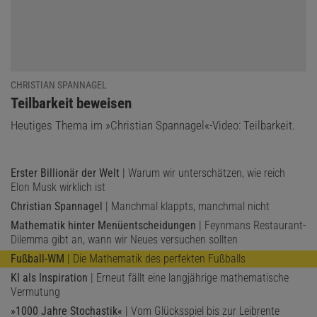
CHRISTIAN SPANNAGEL
:
Teilbarkeit beweisen
Heutiges Thema im »Christian Spannagel«-Video: Teilbarkeit.
Erster Billionär der Welt
| Warum wir unterschätzen, wie reich
Elon Musk wirklich ist
Christian Spannagel
| Manchmal klappts, manchmal nicht
Mathematik hinter Menüentscheidungen
| Feynmans Restaurant-
Dilemma gibt an, wann wir Neues versuchen sollten
Fußball-WM
| Die Mathematik des perfekten Fußballs
KI als Inspiration
| Erneut fällt eine langjährige mathematische
Vermutung
»1000 Jahre Stochastik«
| Vom Glücksspiel bis zur Leibrente