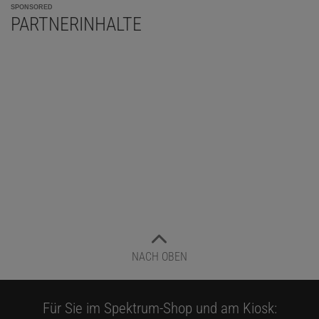
SPONSORED
PARTNERINHALTE
NACH OBEN
Für Sie im Spektrum-Shop und am Kiosk: