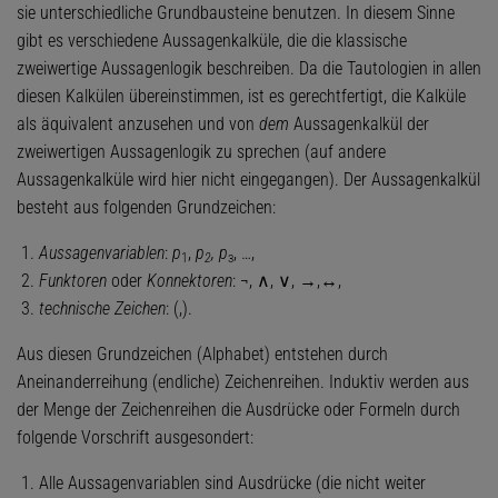
sie unterschiedliche Grundbausteine benutzen. In diesem Sinne
gibt es verschiedene Aussagenkalküle, die die klassische
zweiwertige Aussagenlogik beschreiben. Da die Tautologien in allen
diesen Kalkülen übereinstimmen, ist es gerechtfertigt, die Kalküle
als äquivalent anzusehen und von
dem
Aussagenkalkül der
zweiwertigen Aussagenlogik zu sprechen (auf andere
Aussagenkalküle wird hier nicht eingegangen). Der Aussagenkalkül
besteht aus folgenden Grundzeichen:
Aussagenvariablen
:
p
,
p
, p
, …,
1
2
з
Funktoren
oder
Konnektoren
: ¬, ∧, ∨, →,↔,
technische Zeichen
: (,).
Aus diesen Grundzeichen (Alphabet) entstehen durch
Aneinanderreihung (endliche) Zeichenreihen. Induktiv werden aus
der Menge der Zeichenreihen die Ausdrücke oder Formeln durch
folgende Vorschrift ausgesondert:
Alle Aussagenvariablen sind Ausdrücke (die nicht weiter