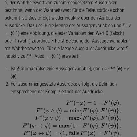
a. der Wahrheitswert von zusammengesetzten Ausdrücken
bestimmt, wenn der Wahrheitswert für die Teilausdrücke schon
bekannt ist. Dies erfolgt wieder induktiv über den Aufbau der
Ausdrücke. Dazu sei
V
die Menge der Aussagenvariablen und
F : V
→ {0,1} eine Abbildung, die jeder Variablen den Wert 0 (falsch)
oder 1 (wahr) zuordnet.
F
heißt Belegung der Aussagenvariablen
mit Wahrheitswerten. Für die Menge Ausd aller Ausdrücke wird
F
induktiv zu
F*
: Ausd → {0,1} erweitert:
Ist
ϕ
atomar (also eine Aussagenvariable), dann
sei F*
(
ϕ
)
= F
(
ϕ
).
Für zusammengesetzte Ausdrücke erfolgt die Definition
entsprechend der Kompliziertheit der Ausdrücke.
F
∗
(
¬
φ
)
=
1
−
F
∗
(
φ
)
,
F
∗
(
φ
∧
ψ
)
=
min
{
F
∗
(
φ
)
,
F
∗
(
ψ
)
}
,
F
∗
(
φ
∨
ψ
)
=
max
{
{
1
,
falls
F
∗
(
φ
)
=
F
∗
(
ψ
)
,
0
,
sonst
.