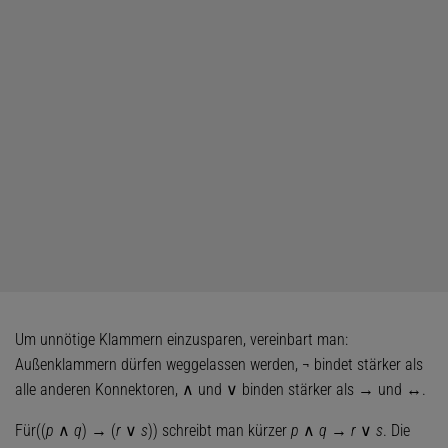
Um unnötige Klammern einzusparen, vereinbart man:
Außenklammern dürfen weggelassen werden, ¬ bindet stärker als
alle anderen Konnektoren, ∧ und ∨ binden stärker als → und ↔.
Für((
p
∧
q
) → (
r
∨
s
)) schreibt man kürzer
p
∧
q
→
r
∨
s
. Die