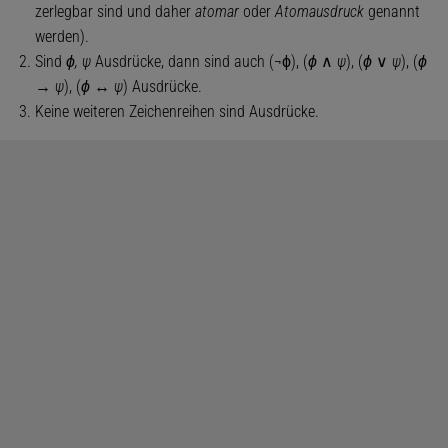
zerlegbar sind und daher
atomar
oder
Atomausdruck
genannt
werden).
Sind
ϕ, ψ
Ausdrücke, dann sind auch (¬ϕ), (
ϕ
∧
ψ
), (
ϕ
∨
ψ
), (
ϕ
→
ψ
), (
ϕ
↔
ψ
) Ausdrücke.
Keine weiteren Zeichenreihen sind Ausdrücke.