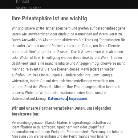
Kontakt
Spektrum Shop
Im Handel kaufen
Ihre Privatsphäre ist uns wichtig
Presse
Wir und unsere
218
-Partner speichern und greifen auf personenbezogene
Verträge kündigen
Daten wie Browserdaten oder eindeutige Kennungen auf Ihrem Gerät zu.
INFO
Durch Auswahl von Akzeptieren aktivieren Sie Tracking-Technologien für
Mediadaten
die unter „Wir und unsere Partner verarbeiten Daten, um Ihnen Dienste
bereitzustellen“ aufgeführten Zwecke. Durch Auswahl von Alle ablehnen
Datenschutz
oder Widerruf Ihrer Einwilligung werden diese deaktiviert. Wenn Tracker
Nutzungsbedingungen
deaktiviert sind, sind manche Inhalte und Anzeigen möglicherweise nicht
Cookie-Einstellungen
mehr so relevant für Sie. Sie können dieses Menü jederzeit wieder
Utiq verwalten
aufrufen, um Ihre Einstellungen zu ändern oder Ihre Einwilligung zu
Nutzungsbasierte Onlinewerbung
widerrufen, indem Sie auf den Link Voreinstellungen verwalten am
Alle Artikel
unteren Rand der Webseite klicken. Ihre Einstellungen gelten innerhalb
unseres Website. Weitere Informationen finden Sie in unserer
Impressum
Datenschutzerklärung.
Datenschutz
Impressum
WEITERE ANGEBOTE
Wir und unsere Partner verarbeiten Daten, um Folgendes
Angebote für Schulen
bereitzustellen:
Angebote für Institutionen
Verwendung genauer Standortdaten. Endgeräteeigenschaften zur
Sprachen lernen mit Gymglish
Identifikation aktiv abfragen. Speichern von oder Zugriff auf
Lexika
Informationen auf einem Endgerät. Personalisierte Werbung und Inhalte,
Messung von Werbeleistung und der Performance von Inhalten,
Für Spektrum schreiben