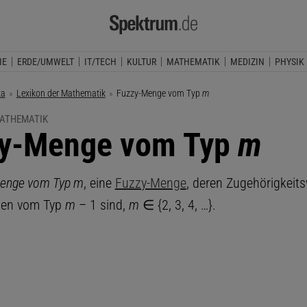
IE
ERDE/UMWELT
IT/TECH
KULTUR
MATHEMATIK
MEDIZIN
PHYSIK
ka
Lexikon der Mathematik
Aktuelle Seite:
Fuzzy-Menge vom Typ
m
MATHEMATIK
y-Menge vom Typ
m
Menge vom Typ m
, eine
Fuzzy-Menge
, deren Zugehörigkeits
gen vom Typ
m
– 1 sind,
m
∈ {2, 3, 4, …}.