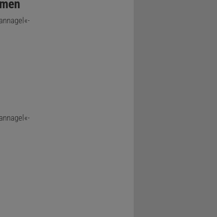
mmen
annagel«-
annagel«-