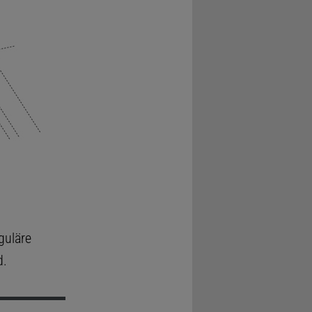
guläre
d.