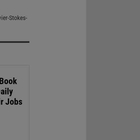
ier-Stokes-
 Book
aily
ir Jobs