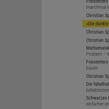
Freistetter
manchmal n
Christian S
»Die dunkle
Christian S
Christian S
Mathematik
Problem – 
Freistetter
bauen
Christian S
Die fabelha
beliebteste
Schwarzes 
einfacher e