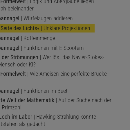
s Formelwelt
| Logik und Aberglaube liegen
ah beieinander
pannagel
| Würfelaugen addieren
 Seite des Lichts«
| Unklare Projektionen
pannagel
| Koffeinmenge
pannagel
| Funktionen mit E-Scootern
 der Strömungen
| Wer löst das Navier-Stokes-
Mensch oder KI?
s Formelwelt
| Wie Ameisen eine perfekte Brücke
pannagel
| Funktionen im Beet
fte Welt der Mathematik
| Auf der Suche nach der
n Primzahl
Loch im Labor
| Hawking-Strahlung könnte
ntstehen als gedacht