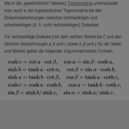
Wie in der „gewöhnlichen“ (ebenen)
Trigonometrie
unterschiedet
man auch in der hyperbolischen Trigonometrie bei den
Dreiecksberechnungen zwischen rechtwinkligen und
schiefwinkligen (d. h. nicht rechtwinkligen) Dreiecken.
Für rechtwinklige Dreiecke (mit dem rechten Winkel bei
C
und den
üblichen Bezeichnungen
a
,
b
und
c
sowie
α
,
β
und
γ
für die Seiten
und Winkel) gelten die folgenden trigonometrischen Formeln:
cosh
c
=
cot
α
⋅
cot
β
,
cos
α
=
sin
β
⋅
cosh
a
,
sinh
b
=
tanh
a
⋅
cot
α
,
cos
β
=
sin
α
⋅
cosh