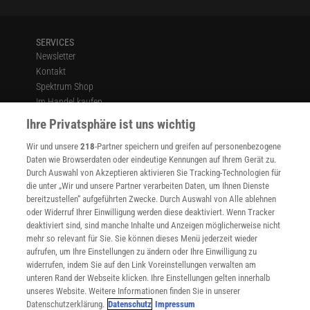
SERVICES
Newsletter
Kontakt
Spektrum Shop
Im Handel kaufen
Presse
Ihre Privatsphäre ist uns wichtig
Verträge kündigen
Wir und unsere
218
-Partner speichern und greifen auf personenbezogene
Widerruf
Daten wie Browserdaten oder eindeutige Kennungen auf Ihrem Gerät zu.
INFO
Durch Auswahl von Akzeptieren aktivieren Sie Tracking-Technologien für
Mediadaten
die unter „Wir und unsere Partner verarbeiten Daten, um Ihnen Dienste
bereitzustellen“ aufgeführten Zwecke. Durch Auswahl von Alle ablehnen
Datenschutz
oder Widerruf Ihrer Einwilligung werden diese deaktiviert. Wenn Tracker
Nutzungsbedingungen
deaktiviert sind, sind manche Inhalte und Anzeigen möglicherweise nicht
Cookie-Einstellungen
mehr so relevant für Sie. Sie können dieses Menü jederzeit wieder
Utiq verwalten
aufrufen, um Ihre Einstellungen zu ändern oder Ihre Einwilligung zu
Nutzungsbasierte Onlinewerbung
widerrufen, indem Sie auf den Link Voreinstellungen verwalten am
Alle Artikel
unteren Rand der Webseite klicken. Ihre Einstellungen gelten innerhalb
unseres Website. Weitere Informationen finden Sie in unserer
Impressum
Datenschutzerklärung.
Datenschutz
Impressum