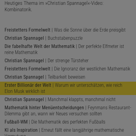
Heutiges Thema im »Christian Spannagel«-Video:
Kombinatorik.
Freistetters Formelwelt
| Was die Sonne über die Erde preisgibt
Christian Spannagel
| Buchstabenpuzzle
Die fabelhafte Welt der Mathematik
| Der perfekte Elfmeter ist
reine Mathematik
Christian Spannagel
| Der strenge Türsteher
Freistetters Formelwelt
| Die Ignoranz der westlichen Mathematik
Christian Spannagel
| Teilbarkeit beweisen
Erster Billionär der Welt
| Warum wir unterschätzen, wie reich
Elon Musk wirklich ist
Christian Spannagel
| Manchmal klappts, manchmal nicht
Mathematik hinter Menüentscheidungen
| Feynmans Restaurant-
Dilemma gibt an, wann wir Neues versuchen sollten
Fußball-WM
| Die Mathematik des perfekten Fußballs
KI als Inspiration
| Erneut fällt eine langjährige mathematische