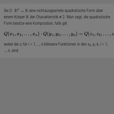
n
Sei
Q
: 𝕂
→ 𝕂 eine nichtausgeartete quadratische Form über
einem Körper 𝕂 der Charakteristik ≠ 2. Man sagt, die quadratische
Form besitze eine Komposition, falls gilt
Q
(
x
1
,
x
2
,
…
,
x
n
)
⋅
Q
(
y
1
,
y
2
,
…
,
y
n
)
=
Q
(
z
1
,
z
2
,
…
,
z
n
)
,
wobei die z
für
i
= 1, …,
n
bilineare Funktionen in den
x
,
y
,
k
,
l
= 1,
i
k
l
…,
n
, sind.