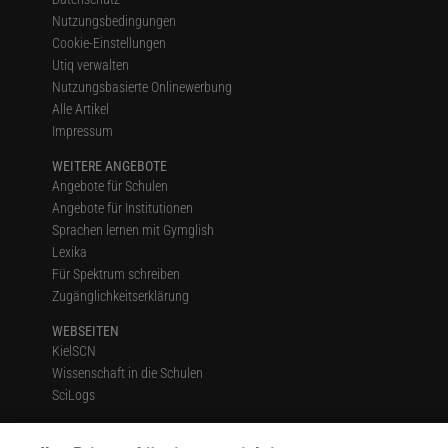
Nutzungsbedingungen
Cookie-Einstellungen
Utiq verwalten
Nutzungsbasierte Onlinewerbung
Alle Artikel
Impressum
WEITERE ANGEBOTE
Angebote für Schulen
Angebote für Institutionen
Sprachen lernen mit Gymglish
Lexika
Für Spektrum schreiben
Zugänglichkeitserklärung
WEBSEITEN
KielSCN
Wissenschaft in die Schulen
SciLogs