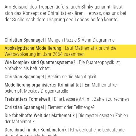
Am Beispiel des Treppenläufers, auch Slinky genannt, lässt
sich das Konzept der Chiralität erklären – etwas, das uns bei
der Suche nach dem Ursprung des Lebens helfen könnte.
Christian Spannagel
| Mengen-Puzzle & Venn-Diagramme
Apokalyptische Modellierung
| Laut Mathematik bricht die
Weltbevölkerung im Jahr 2064 zusammen
Wie komplex sind Quantensysteme?
| Die Quantenphysik ist
einfacher als befürchtet
Christian Spannagel
| Bestimme die Mächtigkeit
Modellierung organisierter Kriminalität
| Ein Mathematiker
bekämpft Mexikos Drogenkartelle
Freistetters Formelwelt
| Eine bessere Art, mit Zahlen zu rechnen
Christian Spannagel
| Element oder Teilmenge?
Die fabelhafte Welt der Mathematik
| Die mysteriösesten Zahlen
der Mathematik
Durchbruch in der Kombinatorik
| KI widerlegt eine bedeutende
Vermutung der Mathematik