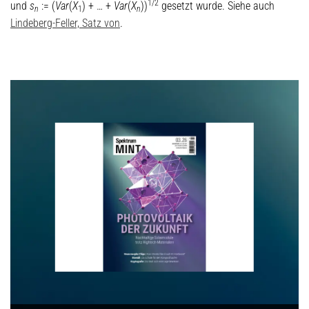
1/2
und
s
:= (
Var
(
X
) + … +
Var
(
X
))
gesetzt wurde. Siehe auch
n
1
n
Lindeberg-Feller, Satz von
.