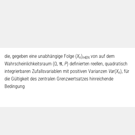
die, gegeben eine unabhängige Folge (
X
)
von auf dem
n
n
∈N
Wahrscheinlichkeitsraum (Ω, 𝔄,
P
) definierten reellen, quadratisch
integrierbaren Zufallsvariablen mit positiven Varianzen
Var
(
X
), für
n
die Gültigkeit des zentralen Grenzwertsatzes hinreichende
Bedingung