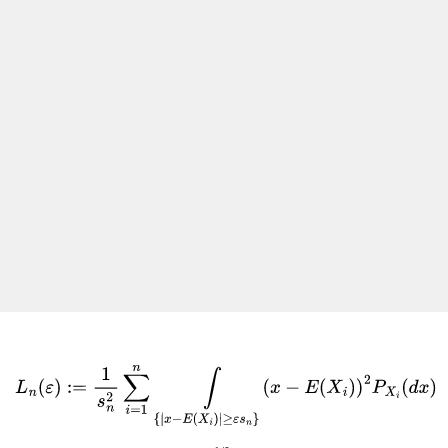
L
n
(
ε
)
:=
1
s
n
2
∑
i
=
1
n
∫
{
|
x
−
E
(
X
i
)
|
≥
ε
s
n
}
(
x
−
E
(
X
i
)
)
2
P
X
i
(
d
x
)