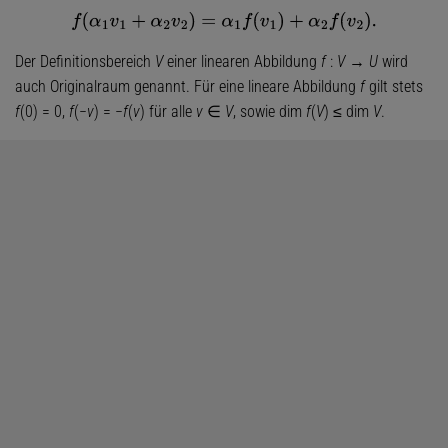
f
(
α
1
v
1
+
α
2
v
2
)
=
α
1
f
(
v
1
)
+
α
2
f
(
v
2
)
.
Der Definitionsbereich
V
einer linearen Abbildung
f
:
V
→
U
wird
auch Originalraum genannt. Für eine lineare Abbildung
f
gilt stets
f
(0) = 0,
f
(−
v
) = −
f
(
v
) für alle
v
∈
V
, sowie dim
f
(
V
) ≤ dim
V
.