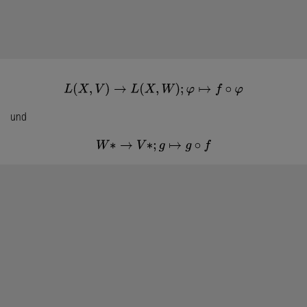
L
(
X
,
V
)
→
L
(
X
,
W
)
;
φ
↦
f
∘
φ
und
W
∗
→
V
∗
;
g
↦
g
∘
f