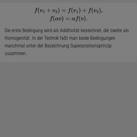
f
(
v
1
+
v
2
)
=
f
(
v
1
)
+
f
(
v
2
)
,
f
(
α
v
)
=
α
f
(
v
)
.
Die erste Bedingung wird als Additivität bezeichnet, die zweite als
Homogenität. In der Technik faßt man beide Bedingungen
manchmal unter der Bezeichnung Superpositionsprinzip
zusammen.