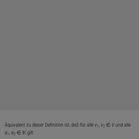
Äquivalent zu dieser Definition ist, daß für alle
v
,
v
∈
V
und alle
1
2
α
,
α
∈ 𝕂 gilt:
1
2