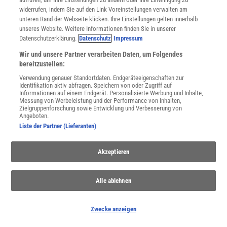
widerrufen, indem Sie auf den Link Voreinstellungen verwalten am
unteren Rand der Webseite klicken. Ihre Einstellungen gelten innerhalb
unseres Website. Weitere Informationen finden Sie in unserer
Datenschutzerklärung.
Datenschutz
Impressum
Wir und unsere Partner verarbeiten Daten, um Folgendes
bereitzustellen:
WEITERE NEUERSCHEINUNGEN
SPEKTRUM SHOP
Verwendung genauer Standortdaten. Endgeräteeigenschaften zur
Identifikation aktiv abfragen. Speichern von oder Zugriff auf
Informationen auf einem Endgerät. Personalisierte Werbung und Inhalte,
Messung von Werbeleistung und der Performance von Inhalten,
Zielgruppenforschung sowie Entwicklung und Verbesserung von
Spektrum
.de-Newsletter abonnieren
Angeboten.
Liste der Partner (Lieferanten)
JETZT ANMELDEN!
Akzeptieren
Sie können unsere Newsletter jederzeit wieder abbestellen. Infos zu unserem Umgang
mit Ihren personenbezogenen Daten finden Sie in unserer
Datenschutzerklärung
.
Alle ablehnen
SERVICES
Zwecke anzeigen
Newsletter