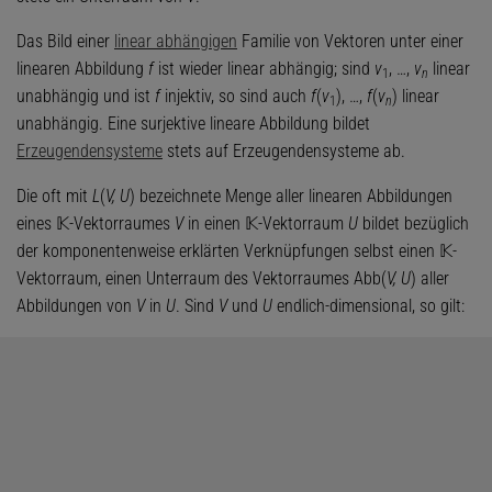
Das Bild einer
linear abhängigen
Familie von Vektoren unter einer
linearen Abbildung
f
ist wieder linear abhängig; sind
v
, …,
v
linear
1
n
unabhängig und ist
f
injektiv, so sind auch
f
(
v
), …,
f
(
v
) linear
1
n
unabhängig. Eine surjektive lineare Abbildung bildet
Erzeugendensysteme
stets auf Erzeugendensysteme ab.
Die oft mit
L
(
V, U
) bezeichnete Menge aller linearen Abbildungen
eines 𝕂-Vektorraumes
V
in einen 𝕂-Vektorraum
U
bildet bezüglich
der komponentenweise erklärten Verknüpfungen selbst einen 𝕂-
Vektorraum, einen Unterraum des Vektorraumes Abb(
V, U
) aller
Abbildungen von
V
in
U
. Sind
V
und
U
endlich-dimensional, so gilt: