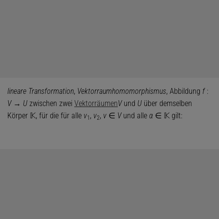
lineare Transformation
,
Vektorraumhomomorphismus
, Abbildung
f
:
V
→
U
zwischen zwei
Vektorräumen
V
und
U
über demselben
Körper 𝕂, für die für alle
v
,
v
,
v
∈
V
und alle
α
∈ 𝕂 gilt:
1
2