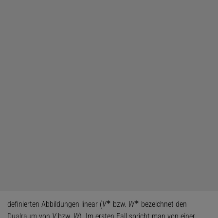
∗
∗
definierten Abbildungen linear (
V
bzw.
W
bezeichnet den
Dualraum
von
V
bzw.
W
). Im ersten Fall spricht man von einer