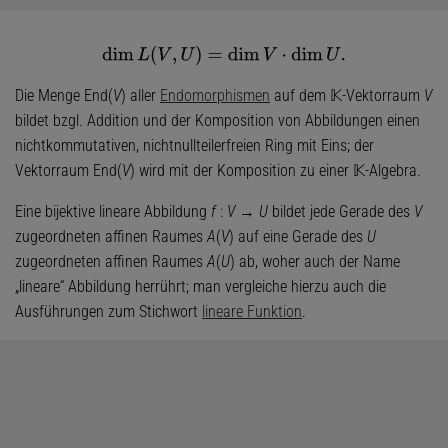
dim
L
(
V
,
U
)
=
dim
V
⋅
dim
U
.
Die Menge End(
V
) aller
Endomorphismen
auf dem 𝕂-Vektorraum
V
bildet bzgl. Addition und der Komposition von Abbildungen einen
nichtkommutativen, nichtnullteilerfreien Ring mit Eins; der
Vektorraum End(
V
) wird mit der Komposition zu einer 𝕂-Algebra.
Eine bijektive lineare Abbildung
f
:
V
→
U
bildet jede Gerade des
V
zugeordneten affinen Raumes
A
(
V
) auf eine Gerade des
U
zugeordneten affinen Raumes
A
(
U
) ab, woher auch der Name
„lineare“ Abbildung herrührt; man vergleiche hierzu auch die
Ausführungen zum Stichwort
lineare Funktion
.