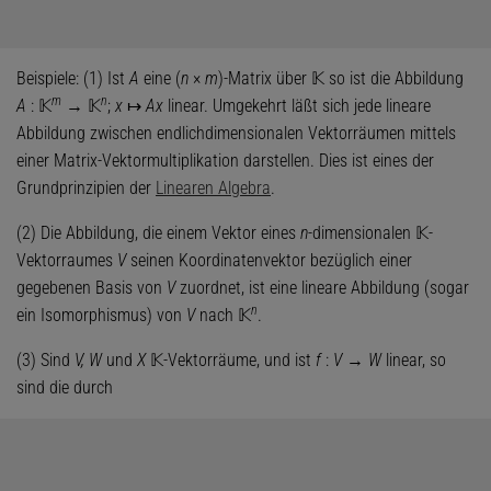
Beispiele: (1) Ist
A
eine (
n
×
m
)-Matrix über 𝕂 so ist die Abbildung
m
n
A
: 𝕂
→ 𝕂
;
x
↦
Ax
linear. Umgekehrt läßt sich jede lineare
Abbildung zwischen endlichdimensionalen Vektorräumen mittels
einer Matrix-Vektormultiplikation darstellen. Dies ist eines der
Grundprinzipien der
Linearen Algebra
.
(2) Die Abbildung, die einem Vektor eines
n
-dimensionalen 𝕂-
Vektorraumes
V
seinen Koordinatenvektor bezüglich einer
gegebenen Basis von
V
zuordnet, ist eine lineare Abbildung (sogar
n
ein Isomorphismus) von
V
nach 𝕂
.
(3) Sind
V, W
und
X
𝕂-Vektorräume, und ist
f
:
V
→
W
linear, so
sind die durch