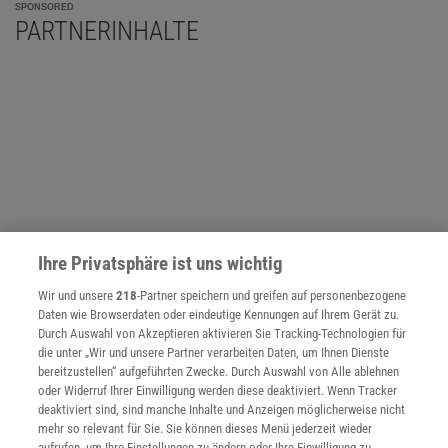
SPONSORED
PARTNERINHALTE
Ihre Privatsphäre ist uns wichtig
Wir und unsere
218
-Partner speichern und greifen auf personenbezogene
Daten wie Browserdaten oder eindeutige Kennungen auf Ihrem Gerät zu.
Durch Auswahl von Akzeptieren aktivieren Sie Tracking-Technologien für
die unter „Wir und unsere Partner verarbeiten Daten, um Ihnen Dienste
NACH OBEN
bereitzustellen“ aufgeführten Zwecke. Durch Auswahl von Alle ablehnen
oder Widerruf Ihrer Einwilligung werden diese deaktiviert. Wenn Tracker
deaktiviert sind, sind manche Inhalte und Anzeigen möglicherweise nicht
Für Sie im Spektrum-Shop und am Kiosk:
mehr so relevant für Sie. Sie können dieses Menü jederzeit wieder
aufrufen, um Ihre Einstellungen zu ändern oder Ihre Einwilligung zu