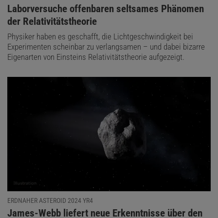
:
Laborversuche offenbaren seltsames Phänomen
der Relativitätstheorie
Physiker haben es geschafft, die Lichtgeschwindigkeit bei
Experimenten scheinbar zu verlangsamen – und dabei bizarre
Eigenarten von Einsteins Relativitätstheorie aufgezeigt.
ERDNAHER ASTEROID 2024 YR4
:
James-Webb liefert neue Erkenntnisse über den