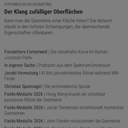
HYPERBOLISCHE GEOMETRIE
:
Der Klang zufälliger Oberflächen
Kann man die Geometrie einer Fläche hören? Die Antwort
steckt in den tiefsten Schwingungen, die überraschende
Eigenschaften offenbaren.
Freistetters Formelwelt
| Die rätselhafte Kurve im Roman
»Jurassic Park«
In eigener Sache
| Podcasts aus dem Spektrum-Universum
Jacobi-Vermutung
| KI löst jahrzehntealtes Rätsel während WM-
Finale
Christian Spannagel
| Die archimedische Spirale
Fields-Medaille 2026
| Hong Wang knackt ein scheinbar
paradoxes Rätsel der Geometrie
Fields-Medaille 2026
| Jacob Tsimerman entschlüsselt mysteriöse
Geometrien
Fields-Medaille 2026
| John Pardon revolutioniert die Geometrie