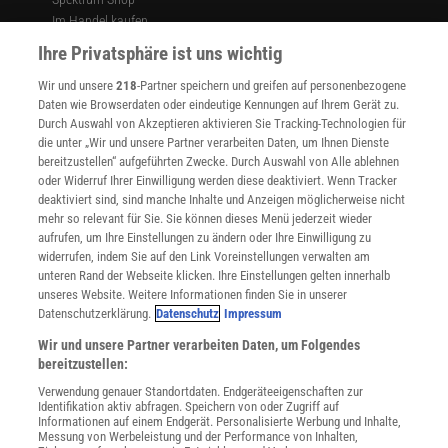
Im Handel kaufen
Presse
Ihre Privatsphäre ist uns wichtig
Verträge kündigen
Wir und unsere
218
-Partner speichern und greifen auf personenbezogene
Widerruf
Daten wie Browserdaten oder eindeutige Kennungen auf Ihrem Gerät zu.
INFO
Durch Auswahl von Akzeptieren aktivieren Sie Tracking-Technologien für
Mediadaten
die unter „Wir und unsere Partner verarbeiten Daten, um Ihnen Dienste
bereitzustellen“ aufgeführten Zwecke. Durch Auswahl von Alle ablehnen
Datenschutz
oder Widerruf Ihrer Einwilligung werden diese deaktiviert. Wenn Tracker
Nutzungsbedingungen
deaktiviert sind, sind manche Inhalte und Anzeigen möglicherweise nicht
Cookie-Einstellungen
mehr so relevant für Sie. Sie können dieses Menü jederzeit wieder
Utiq verwalten
aufrufen, um Ihre Einstellungen zu ändern oder Ihre Einwilligung zu
Nutzungsbasierte Onlinewerbung
widerrufen, indem Sie auf den Link Voreinstellungen verwalten am
Alle Artikel
unteren Rand der Webseite klicken. Ihre Einstellungen gelten innerhalb
unseres Website. Weitere Informationen finden Sie in unserer
Impressum
Datenschutzerklärung.
Datenschutz
Impressum
WEITERE ANGEBOTE
Wir und unsere Partner verarbeiten Daten, um Folgendes
Angebote für Schulen
bereitzustellen:
Angebote für Institutionen
Verwendung genauer Standortdaten. Endgeräteeigenschaften zur
Sprachen lernen mit Gymglish
Identifikation aktiv abfragen. Speichern von oder Zugriff auf
Lexika
Informationen auf einem Endgerät. Personalisierte Werbung und Inhalte,
Messung von Werbeleistung und der Performance von Inhalten,
Für Spektrum schreiben