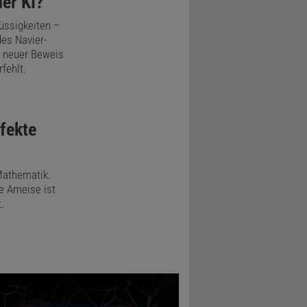
er KI?
üssigkeiten –
des Navier-
n neuer Beweis
fehlt.
fekte
Mathematik.
e Ameise ist
.