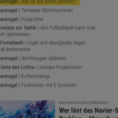
pannagel
| Wer ist der beste (Würfel)?
pannagel
| Tetraeder-Würfelsummen
pannagel
| Polya-Urne
nalyse zur Taktik
| »Ein Fußballspiel kann man
ett optimieren«
s Formelwelt
| Logik und Aberglaube liegen
ah beieinander
pannagel
| Würfelaugen addieren
 Seite des Lichts«
| Unklare Projektionen
pannagel
| Koffeinmenge
pannagel
| Funktionen mit E-Scootern
MATHEMATIK DER STRÖMUNGEN
:
Wer löst das Navier-