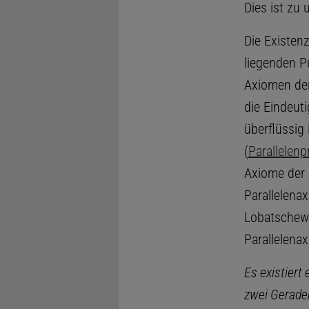
Dies ist zu
Die Existen
liegenden 
Axiomen de
die Eindeut
überflüssig 
(
Parallelen
Axiome der 
Parallelena
Lobatschews
Parallelena
Es existiert
zwei Geraden 