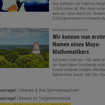
Das Auftreten von Pokémon hängt
Zufallszahlen ab. Wer diese vorh
kann das Spiel überlisten. Moder
Zufallsgeneratoren erschweren da
MATHEMATIKGESCHICHTE
:
Wir kennen nun erstm
Namen eines Maya-
Mathematikers
Auf einem mehr als 1100 Jahre a
der Maya haben Forschende nicht 
Formel entdeckt, sondern offenba
Namen ihres Autors: Sak Tahn Wa
pannagel
| Vielecke & ihre Symmetrieachsen
pannagel
| Beweis im Tangentenviereck