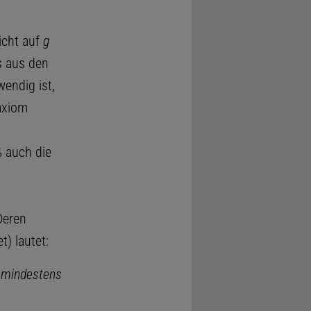
icht auf
g
s aus den
wendig ist,
naxiom
ß auch die
Deren
) lautet:
en mindestens