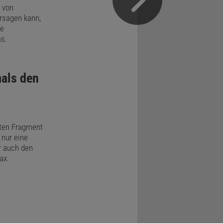
 von
ersagen kann,
ne
s.
als den
lten Fragment
nur eine
r auch den
ax.