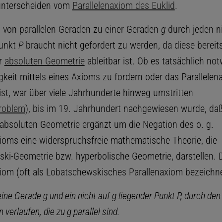
 unterscheiden vom
Parallelenaxiom des Euklid
.
z von parallelen Geraden zu einer Geraden
g
durch jeden n
Punkt
P
braucht nicht gefordert zu werden, da diese bereit
r
absoluten Geometrie
ableitbar ist. Ob es tatsächlich not
igkeit mittels eines Axioms zu fordern oder das Parallele
ist, war über viele Jahrhunderte hinweg umstritten
problem
), bis im 19. Jahrhundert nachgewiesen wurde, da
absoluten Geometrie ergänzt um die Negation des o. g.
xioms eine widerspruchsfreie mathematische Theorie, die
ki-Geometrie bzw. hyperbolische Geometrie, darstellen. 
xiom (oft als Lobatschewskisches Parallenaxiom bezeichnet
 eine Gerade g und ein nicht auf g liegender Punkt P, durch d
verlaufen, die zu g parallel sind.