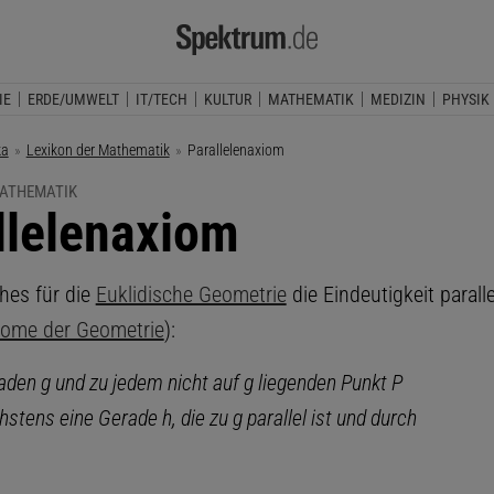
IE
ERDE/UMWELT
IT/TECH
KULTUR
MATHEMATIK
MEDIZIN
PHYSIK
ka
Lexikon der Mathematik
Aktuelle Seite:
Parallelenaxiom
MATHEMATIK
llelenaxiom
hes für die
Euklidische Geometrie
die Eindeutigkeit parall
iome der Geometrie
):
aden g und zu jedem nicht auf g liegenden Punkt P
hstens eine Gerade h, die zu g parallel ist und durch