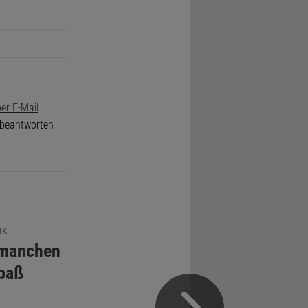
er E-Mail
e beantworten
IK
 manchen
paß