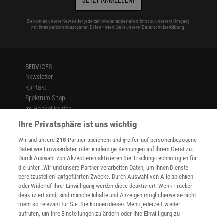
JETZT ANMELDEN!
Sie können unsere Newsletter jederzeit wieder abbestellen. Infos zu unserem Umgang
mit Ihren personenbezogenen Daten finden Sie in unserer
Datenschutzerklärung
.
SERVICES
Newsletter
Kontakt
Spektrum Shop
Im Handel kaufen
Presse
Ihre Privatsphäre ist uns wichtig
Verträge kündigen
Wir und unsere
218
-Partner speichern und greifen auf personenbezogene
Widerruf
Daten wie Browserdaten oder eindeutige Kennungen auf Ihrem Gerät zu.
INFO
Durch Auswahl von Akzeptieren aktivieren Sie Tracking-Technologien für
Mediadaten
die unter „Wir und unsere Partner verarbeiten Daten, um Ihnen Dienste
bereitzustellen“ aufgeführten Zwecke. Durch Auswahl von Alle ablehnen
Datenschutz
oder Widerruf Ihrer Einwilligung werden diese deaktiviert. Wenn Tracker
Nutzungsbedingungen
deaktiviert sind, sind manche Inhalte und Anzeigen möglicherweise nicht
Cookie-Einstellungen
mehr so relevant für Sie. Sie können dieses Menü jederzeit wieder
Utiq verwalten
aufrufen, um Ihre Einstellungen zu ändern oder Ihre Einwilligung zu