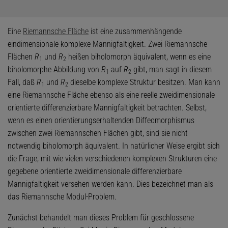
Eine
Riemannsche Fläche
ist eine zusammenhängende
eindimensionale komplexe Mannigfaltigkeit. Zwei Riemannsche
Flächen
R
und
R
heißen biholomorph äquivalent, wenn es eine
1
2
biholomorphe Abbildung von
R
auf
R
gibt, man sagt in diesem
1
2
Fall, daß
R
und
R
dieselbe komplexe Struktur besitzen. Man kann
1
2
eine Riemannsche Fläche ebenso als eine reelle zweidimensionale
orientierte differenzierbare Mannigfaltigkeit betrachten. Selbst,
wenn es einen orientierungserhaltenden Diffeomorphismus
zwischen zwei Riemannschen Flächen gibt, sind sie nicht
notwendig biholomorph äquivalent. In natürlicher Weise ergibt sich
die Frage, mit wie vielen verschiedenen komplexen Strukturen eine
gegebene orientierte zweidimensionale differenzierbare
Mannigfaltigkeit versehen werden kann. Dies bezeichnet man als
das Riemannsche Modul-Problem.
Zunächst behandelt man dieses Problem für geschlossene