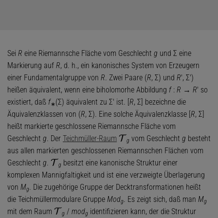
Sei
R
eine Riemannsche Fläche vom Geschlecht
g
und Σ eine
Markierung auf
R
, d. h., ein kanonisches System von Erzeugern
einer Fundamentalgruppe von
R
. Zwei Paare (
R
, Σ) und
R
′, Σ′)
heißen äquivalent, wenn eine biholomorhe Abbildung
f
:
R
→
R
′ so
existiert, daß
f
(Σ) äquivalent zu Σ′ ist. [
R
, Σ] bezeichne die
∗
Äquivalenzklassen von (
R
, Σ). Eine solche Äquivalenzklasse [
R
, Σ]
heißt markierte geschlossene Riemannsche Fläche vom
Geschlecht
g
. Der
Teichmüller-Raum
vom Geschlecht
g
besteht
T
g
aus allen markierten geschlossenen Riemannschen Flächen vom
Geschlecht
g
.
besitzt eine kanonische Struktur einer
T
g
komplexen Mannigfaltigkeit und ist eine verzweigte Überlagerung
von
M
. Die zugehörige Gruppe der Decktransformationen heißt
g
die Teichmüllermodulare Gruppe
Mod
. Es zeigt sich, daß man
M
g
g
mit dem Raum
/
mod
identifizieren kann, der die Struktur
T
g
g