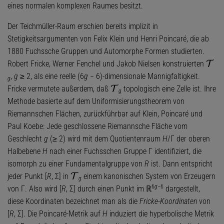
eines normalen komplexen Raumes besitzt.
Der Teichmüller-Raum erschien bereits implizit in
Stetigkeitsargumenten von Felix Klein und Henri Poincaré, die ab
1880 Fuchssche Gruppen und Automorphe Formen studierten.
Robert Fricke, Werner Fenchel und Jakob Nielsen konstruierten
T
,
g
≥ 2, als eine reelle (6
g
− 6)-dimensionale Mannigfaltigkeit.
g
Fricke vermutete außerdem, daß
topologisch eine Zelle ist. Ihre
T
g
Methode basierte auf dem Uniformisierungstheorem von
Riemannschen Flächen, zurückführbar auf Klein, Poincaré und
Paul Koebe: Jede geschlossene Riemannsche Fläche vom
Geschlecht
g
(≥ 2) wird mit dem Quotientenraum
H
/Γ der oberen
Halbebene
H
nach einer Fuchsschen Gruppe Γ identifiziert, die
isomorph zu einer Fundamentalgruppe von
R
ist. Dann entspricht
jeder Punkt [
R
, Σ] in
einem kanonischen System von Erzeugern
T
g
6
g
−6
von Γ. Also wird [
R
, Σ] durch einen Punkt im ℝ
dargestellt,
diese Koordinaten bezeichnet man als die
Fricke-Koordinaten
von
[
R
, Σ]. Die Poincaré-Metrik auf
H
induziert die hyperbolische Metrik