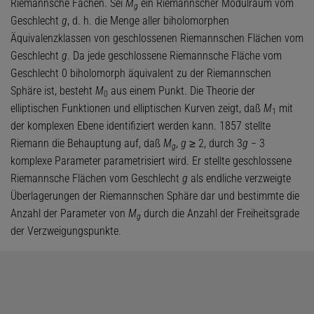
Riemannsche Fächen. Sei
M
ein Riemannscher Modulraum vom
g
Geschlecht
g
, d. h. die Menge aller biholomorphen
Äquivalenzklassen von geschlossenen Riemannschen Flächen vom
Geschlecht
g
. Da jede geschlossene Riemannsche Fläche vom
Geschlecht 0 biholomorph äquivalent zu der Riemannschen
Sphäre ist, besteht
M
aus einem Punkt. Die Theorie der
0
elliptischen Funktionen und elliptischen Kurven zeigt, daß
M
mit
1
der komplexen Ebene identifiziert werden kann. 1857 stellte
Riemann die Behauptung auf, daß
M
,
g
≥ 2, durch 3
g
− 3
g
komplexe Parameter parametrisiert wird. Er stellte geschlossene
Riemannsche Flächen vom Geschlecht
g
als endliche verzweigte
Überlagerungen der Riemannschen Sphäre dar und bestimmte die
Anzahl der Parameter von
M
durch die Anzahl der Freiheitsgrade
g
der Verzweigungspunkte.