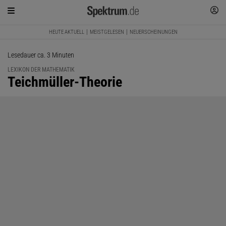
HEUTE AKTUELL
MEISTGELESEN
NEUERSCHEINUNGEN
Lesedauer ca. 3 Minuten
LEXIKON DER MATHEMATIK
:
Teichmüller-Theorie