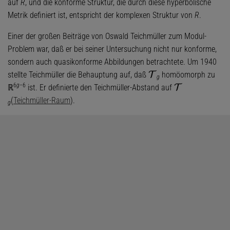
auf
R
, und die konforme Struktur, die durch diese hyperbolische
Metrik definiert ist, entspricht der komplexen Struktur von
R
.
Einer der großen Beiträge von Oswald Teichmüller zum Modul-
Problem war, daß er bei seiner Untersuchung nicht nur konforme,
sondern auch quasikonforme Abbildungen betrachtete. Um 1940
stellte Teichmüller die Behauptung auf, daß
homöomorph zu
T
g
6
g
−6
ℝ
ist. Er definierte den Teichmüller-Abstand auf
T
(
Teichmüller-Raum
).
g