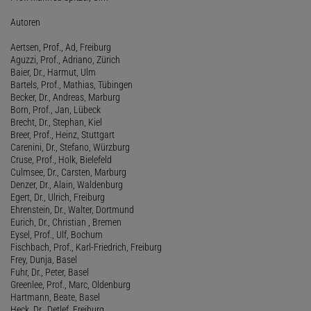
Autoren
Aertsen, Prof., Ad, Freiburg
Aguzzi, Prof., Adriano, Zürich
Baier, Dr., Harmut, Ulm
Bartels, Prof., Mathias, Tübingen
Becker, Dr., Andreas, Marburg
Born, Prof., Jan, Lübeck
Brecht, Dr., Stephan, Kiel
Breer, Prof., Heinz, Stuttgart
Carenini, Dr., Stefano, Würzburg
Cruse, Prof., Holk, Bielefeld
Culmsee, Dr., Carsten, Marburg
Denzer, Dr., Alain, Waldenburg
Egert, Dr., Ulrich, Freiburg
Ehrenstein, Dr., Walter, Dortmund
Eurich, Dr., Christian , Bremen
Eysel, Prof., Ulf, Bochum
Fischbach, Prof., Karl-Friedrich, Freiburg
Frey, Dunja, Basel
Fuhr, Dr., Peter, Basel
Greenlee, Prof., Marc, Oldenburg
Hartmann, Beate, Basel
Heck, Dr., Detlef, Freiburg