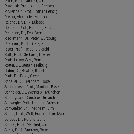
Palm, Prof., Günther, Ulm
Pawelzik, Prof., Klaus, Bremen
Pickenhain, Prof., Lothar, Leipzig
Ravati, Alexander, Marburg
Reichel, Dr., Dirk, Lübeck
Reichert, Prof., Heinrich, Basel
Reinhard, Dr., Eva, Bern
Rieckmann, Dr., Peter, Würzburg
Riemann, Prof., Dieter, Freiburg
Ritter, Prof., Helge, Bielefeld
Roth, Prof., Gerhard , Bremen
Roth, Lukas W.A., Bern
Rotter, Dr., Stefan, Freiburg
Rubin, Dr., Beatrix, Basel
Ruth, Dr., Peter, Giessen
Schaller, Dr., Bernhard, Basel
Schedlowski, Prof., Manfred, Essen
Schneider, Dr., Werner X., München
Scholtyssek, Christine, Umkirch
Schwegler, Prof., Helmut , Bremen
Schwenker, Dr., Friedhelm, Ulm
Singer, Prof., Wolf, Frankfurt am Main
Spiegel, Dr., Roland, Zürich
Spitzer, Prof., Manfred, Ulm
Steck, Prof., Andreas, Basel