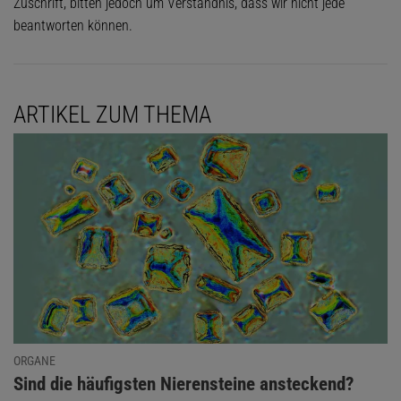
Zuschrift, bitten jedoch um Verständnis, dass wir nicht jede
beantworten können.
ARTIKEL ZUM THEMA
ORGANE
:
Sind die häufigsten Nierensteine ansteckend?