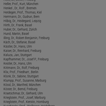
Heller, Prof., Kurt, München
Henkel , Dr., Rolf , Bremen
Herdegen, Prof., Thomas, Kiel
Herrmann, Dr., Gudrun, Bern
Hilbig, Dr., Heidegard, Leipzig
Hirth, Dr., Frank, Basel
Huber, Dr., Gerhard, Zürich
Hund, Martin, Basel
Illing, Dr., Robert Benjamin, Freiburg
Käch, Dr., Stefanie, Basel
Kästler, Dr., Hans, Ulm
Kaiser, Dr., Reinhard, Freiburg
Kaluza, Jan, Stuttgart
Kapfhammer, Dr., Josef P., Freiburg
Kestler, Dr., Hans, Ulm
Kittmann, Dr., Rolf, Freiburg
Klix, Prof., Friedhart , Berlin
Klonk, Dr., Sabine, Stuttgart
Klumpp, Prof., Susanne, Marburg
Kössl, Dr., Manfred, München
Köster, Dr., Bernd, Freiburg
Kraetschmar, Dr., Gerhard, Ulm
Krieglstein, Prof., Josef, Marburg
Krieglstein, Prof., Kerstin, Homburg
Kuschinsky, Prof., Wolfgang, Heidelberg