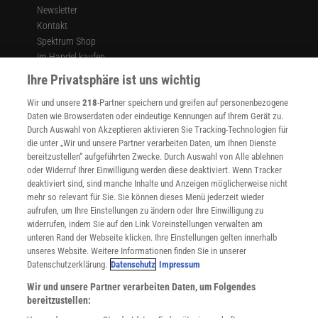
Newsletter
Kontakt
Spektrum Shop
Im Handel kaufen
Presse
Ihre Privatsphäre ist uns wichtig
Verträge kündigen
Wir und unsere
218
-Partner speichern und greifen auf personenbezogene
Widerruf
Daten wie Browserdaten oder eindeutige Kennungen auf Ihrem Gerät zu.
INFO
Durch Auswahl von Akzeptieren aktivieren Sie Tracking-Technologien für
Mediadaten
die unter „Wir und unsere Partner verarbeiten Daten, um Ihnen Dienste
bereitzustellen“ aufgeführten Zwecke. Durch Auswahl von Alle ablehnen
Datenschutz
oder Widerruf Ihrer Einwilligung werden diese deaktiviert. Wenn Tracker
Nutzungsbedingungen
deaktiviert sind, sind manche Inhalte und Anzeigen möglicherweise nicht
Cookie-Einstellungen
mehr so relevant für Sie. Sie können dieses Menü jederzeit wieder
Utiq verwalten
aufrufen, um Ihre Einstellungen zu ändern oder Ihre Einwilligung zu
Nutzungsbasierte Onlinewerbung
widerrufen, indem Sie auf den Link Voreinstellungen verwalten am
Alle Artikel
unteren Rand der Webseite klicken. Ihre Einstellungen gelten innerhalb
unseres Website. Weitere Informationen finden Sie in unserer
Impressum
Datenschutzerklärung.
Datenschutz
Impressum
WEITERE ANGEBOTE
Wir und unsere Partner verarbeiten Daten, um Folgendes
Angebote für Schulen
bereitzustellen:
Angebote für Institutionen