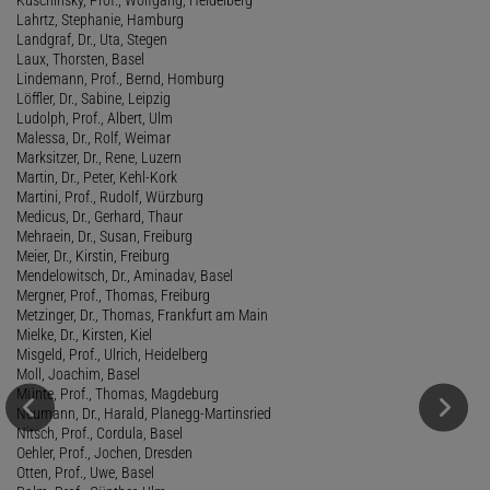
Lahrtz, Stephanie, Hamburg
Landgraf, Dr., Uta, Stegen
Laux, Thorsten, Basel
Lindemann, Prof., Bernd, Homburg
Löffler, Dr., Sabine, Leipzig
Ludolph, Prof., Albert, Ulm
Malessa, Dr., Rolf, Weimar
Marksitzer, Dr., Rene, Luzern
Martin, Dr., Peter, Kehl-Kork
Martini, Prof., Rudolf, Würzburg
Medicus, Dr., Gerhard, Thaur
Mehraein, Dr., Susan, Freiburg
Meier, Dr., Kirstin, Freiburg
Mendelowitsch, Dr., Aminadav, Basel
Mergner, Prof., Thomas, Freiburg
Metzinger, Dr., Thomas, Frankfurt am Main
Mielke, Dr., Kirsten, Kiel
Misgeld, Prof., Ulrich, Heidelberg
Moll, Joachim, Basel
Münte, Prof., Thomas, Magdeburg
Neumann, Dr., Harald, Planegg-Martinsried
Nitsch, Prof., Cordula, Basel
Oehler, Prof., Jochen, Dresden
Otten, Prof., Uwe, Basel