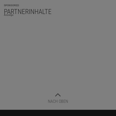
SPONSORED
PARTNERINHALTE
Anzeige
NACH OBEN