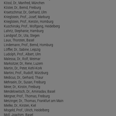
Kössl, Dr., Manfred, München
Köster, Dr., Bernd, Freiburg
Kraetschmar, Dr., Gerhard, Ulm
Krieglstein, Prof., Josef, Marburg
Krieglstein, Prof., Kerstin, Homburg
Kuschinsky, Prof., Wolfgang, Heidelberg
Lahrtz, Stephanie, Hamburg
Landgraf, Dr., Uta, Stegen
Laux, Thorsten, Basel
Lindemann, Prof., Bernd, Homburg
Löffler, Dr., Sabine, Leipzig
Ludolph, Prof., Albert, Ulm
Malessa, Dr., Rolf, Weimar
Marksitzer, Dr., Rene, Luzern
Martin, Dr., Peter, Kehl-Kork
Martini, Prof., Rudolf, Würzburg
Medicus, Dr., Gerhard, Thaur
Mehraein, Dr., Susan, Freiburg
Meier, Dr., Kirstin, Freiburg
Mendelowitsch, Dr., Aminadav, Basel
Mergner, Prof., Thomas, Freiburg
Metzinger, Dr., Thomas, Frankfurt am Main
Mielke, Dr., Kirsten, Kiel
Misgeld, Prof., Ulrich, Heidelberg
Moll, Joachim, Basel