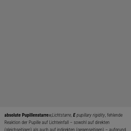
absolute Pupillenstarre
w,
Lichtstarre,
E
pupillary rigidity
, fehlende
Reaktion der Pupille auf Lichteinfall – sowohl auf direkten
(gleichseitigen) als auch auf indirekten (gegenseitigen) – aufgrund