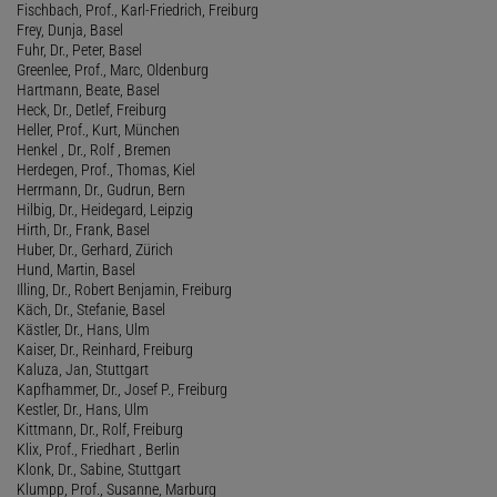
Fischbach, Prof., Karl-Friedrich, Freiburg
Frey, Dunja, Basel
Fuhr, Dr., Peter, Basel
Greenlee, Prof., Marc, Oldenburg
Hartmann, Beate, Basel
Heck, Dr., Detlef, Freiburg
Heller, Prof., Kurt, München
Henkel , Dr., Rolf , Bremen
Herdegen, Prof., Thomas, Kiel
Herrmann, Dr., Gudrun, Bern
Hilbig, Dr., Heidegard, Leipzig
Hirth, Dr., Frank, Basel
Huber, Dr., Gerhard, Zürich
Hund, Martin, Basel
Illing, Dr., Robert Benjamin, Freiburg
Käch, Dr., Stefanie, Basel
Kästler, Dr., Hans, Ulm
Kaiser, Dr., Reinhard, Freiburg
Kaluza, Jan, Stuttgart
Kapfhammer, Dr., Josef P., Freiburg
Kestler, Dr., Hans, Ulm
Kittmann, Dr., Rolf, Freiburg
Klix, Prof., Friedhart , Berlin
Klonk, Dr., Sabine, Stuttgart
Klumpp, Prof., Susanne, Marburg