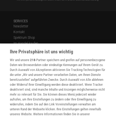
SERVICES
Newsletter
Kontakt
Spektrum Shop
Im Handel kaufen
Presse
Ihre Privatsphäre ist uns wichtig
Verträge kündigen
Wir und unsere
218
-Partner speichern und greifen auf personenbezogene
Widerruf
Daten wie Browserdaten oder eindeutige Kennungen auf Ihrem Gerät zu.
INFO
Durch Auswahl von Akzeptieren aktivieren Sie Tracking-Technologien für
Mediadaten
die unter „Wir und unsere Partner verarbeiten Daten, um Ihnen Dienste
bereitzustellen“ aufgeführten Zwecke. Durch Auswahl von Alle ablehnen
Datenschutz
oder Widerruf Ihrer Einwilligung werden diese deaktiviert. Wenn Tracker
Nutzungsbedingungen
deaktiviert sind, sind manche Inhalte und Anzeigen möglicherweise nicht
Cookie-Einstellungen
mehr so relevant für Sie. Sie können dieses Menü jederzeit wieder
Utiq verwalten
aufrufen, um Ihre Einstellungen zu ändern oder Ihre Einwilligung zu
Nutzungsbasierte Onlinewerbung
widerrufen, indem Sie auf den Link Voreinstellungen verwalten am
Alle Artikel
unteren Rand der Webseite klicken. Ihre Einstellungen gelten innerhalb
unseres Website. Weitere Informationen finden Sie in unserer
Impressum