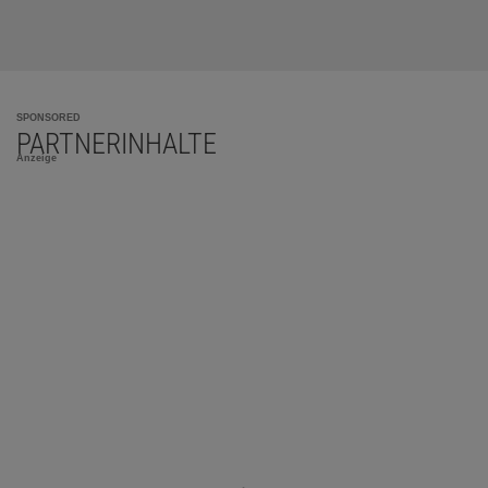
SPONSORED
PARTNERINHALTE
Anzeige