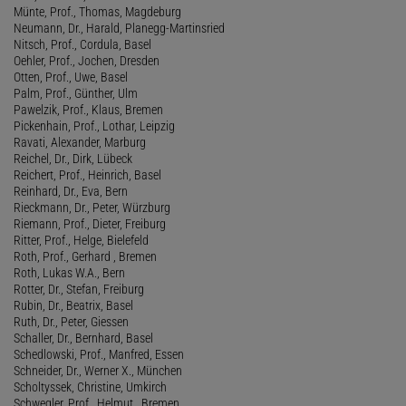
Münte, Prof., Thomas, Magdeburg
Neumann, Dr., Harald, Planegg-Martinsried
Nitsch, Prof., Cordula, Basel
Oehler, Prof., Jochen, Dresden
Otten, Prof., Uwe, Basel
Palm, Prof., Günther, Ulm
Pawelzik, Prof., Klaus, Bremen
Pickenhain, Prof., Lothar, Leipzig
Ravati, Alexander, Marburg
Reichel, Dr., Dirk, Lübeck
Reichert, Prof., Heinrich, Basel
Reinhard, Dr., Eva, Bern
Rieckmann, Dr., Peter, Würzburg
Riemann, Prof., Dieter, Freiburg
Ritter, Prof., Helge, Bielefeld
Roth, Prof., Gerhard , Bremen
Roth, Lukas W.A., Bern
Rotter, Dr., Stefan, Freiburg
Rubin, Dr., Beatrix, Basel
Ruth, Dr., Peter, Giessen
Schaller, Dr., Bernhard, Basel
Schedlowski, Prof., Manfred, Essen
Schneider, Dr., Werner X., München
Scholtyssek, Christine, Umkirch
Schwegler, Prof., Helmut , Bremen