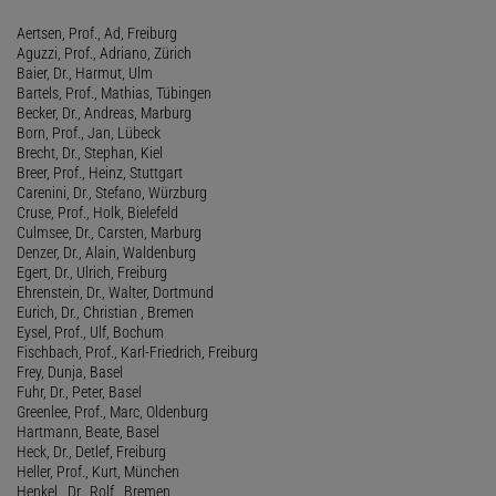
Aertsen, Prof., Ad, Freiburg
Aguzzi, Prof., Adriano, Zürich
Baier, Dr., Harmut, Ulm
Bartels, Prof., Mathias, Tübingen
Becker, Dr., Andreas, Marburg
Born, Prof., Jan, Lübeck
Brecht, Dr., Stephan, Kiel
Breer, Prof., Heinz, Stuttgart
Carenini, Dr., Stefano, Würzburg
Cruse, Prof., Holk, Bielefeld
Culmsee, Dr., Carsten, Marburg
Denzer, Dr., Alain, Waldenburg
Egert, Dr., Ulrich, Freiburg
Ehrenstein, Dr., Walter, Dortmund
Eurich, Dr., Christian , Bremen
Eysel, Prof., Ulf, Bochum
Fischbach, Prof., Karl-Friedrich, Freiburg
Frey, Dunja, Basel
Fuhr, Dr., Peter, Basel
Greenlee, Prof., Marc, Oldenburg
Hartmann, Beate, Basel
Heck, Dr., Detlef, Freiburg
Heller, Prof., Kurt, München
Henkel , Dr., Rolf , Bremen