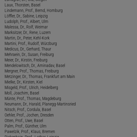
Laux, Thorsten, Basel
Lindemann, Prof., Bernd, Homburg
Löffler, Dr., Sabine, Leipzig
Ludolph, Prof., Albert, Ulm
Malessa, Dr., Rolf, Weimar
Marksitzer, Dr., Rene, Luzern
Martin, Dr., Peter, Kehl-Kork
Martini, Prof., Rudolf, Würzburg
Medicus, Dr., Gerhard, Thaur
Mehraein, Dr., Susan, Freiburg
Meier, Dr., Kirstin, Freiburg
Mendelowitsch, Dr., Aminadav, Basel
Mergner, Prof., Thomas, Freiburg
Metzinger, Dr., Thomas, Frankfurt am Main
Mielke, Dr., Kirsten, Kiel
Misgeld, Prof., Ulrich, Heidelberg
Moll, Joachim, Basel
Münte, Prof., Thomas, Magdeburg
Neumann, Dr., Harald, Planegg-Martinsried
Nitsch, Prof., Cordula, Basel
Oehler, Prof., Jochen, Dresden
Otten, Prof., Uwe, Basel
Palm, Prof., Günther, Ulm
Pawelzik, Prof., Klaus, Bremen
Pickenhain, Prof., Lothar, Leipzig