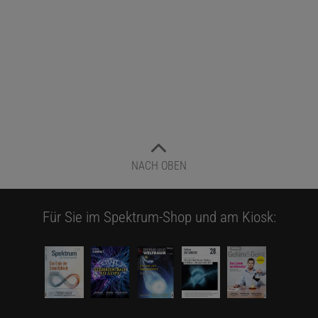
NACH OBEN
Für Sie im Spektrum-Shop und am Kiosk: