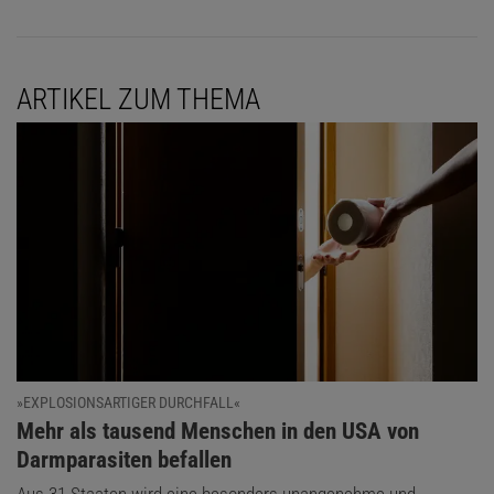
ARTIKEL ZUM THEMA
»EXPLOSIONSARTIGER DURCHFALL«
:
Mehr als tausend Menschen in den USA von
Darmparasiten befallen
Aus 31 Staaten wird eine besonders unangenehme und