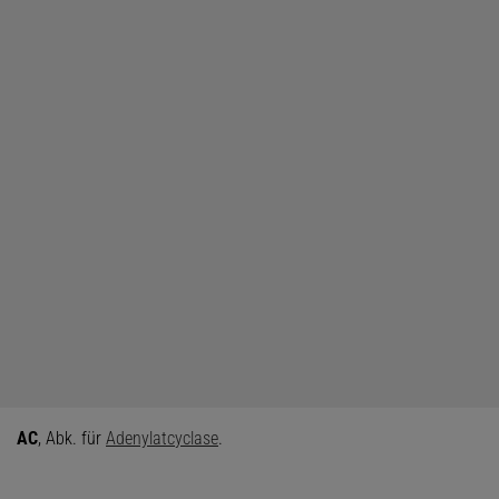
AC
, Abk. für
A
denylat
c
yclase
.