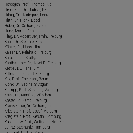
Herdegen, Prof., Thomas, Kiel
Herrmann, Dr., Gudrun, Bern
Hilbig, Dr., Heidegard, Leipzig
Hirth, Dr., Frank, Basel
Huber, Dr., Gerhard, Zürich
Hund, Martin, Basel
Illing, Dr., Robert Benjamin, Freiburg
Käch, Dr., Stefanie, Basel
Kästler, Dr., Hans, Ulm
Kaiser, Dr., Reinhard, Freiburg
Kaluza, Jan, Stuttgart
Kapfhammer, Dr., Josef P., Freiburg
Kestler, Dr., Hans, Ulm
Kittmann, Dr., Rolf, Freiburg
Klix, Prof., Friedhart , Berlin
Klonk, Dr., Sabine, Stuttgart
Klumpp, Prof., Susanne, Marburg
Kössl, Dr., Manfred, München
Köster, Dr., Bernd, Freiburg
Kraetschmar, Dr., Gerhard, Ulm
Krieglstein, Prof., Josef, Marburg
Krieglstein, Prof., Kerstin, Homburg
Kuschinsky, Prof., Wolfgang, Heidelberg
Lahrtz, Stephanie, Hamburg
Landgraf, Dr., Uta, Stegen