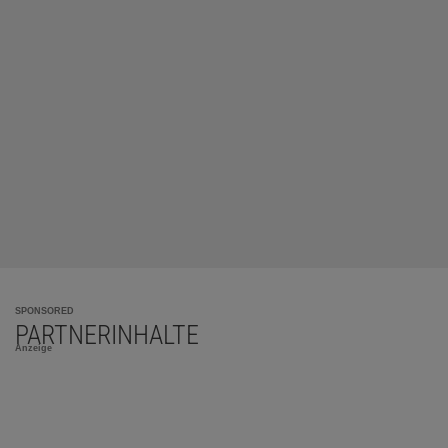
SPONSORED
PARTNERINHALTE
Anzeige