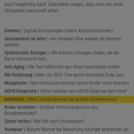
auch langfristig nach: Statistiken zeigen, dass man bei einer
Hitzewelle vorschnell altert.
Demenz
| Digitale Erinnerungen lindern Abschiedsschmerz
Gelassenheit im Alter
| »Im mittleren Alter werden die Weichen
gestellt«
Synthetische Biologie
| »Wir können Lösungen finden, die die
Natur nie erreicht hat«
Anti-Aging
| Wie Tech-Millionäre das Altern austricksen wollen
RKI-Schätzung
| Mehr als 5000 Tote durch Hitzewelle Ende Juni
Misophonie
| Nerv-Geräusche können schon Kinder stark belasten
ADHS-Diagnostik
| Wann schadet eine ADHS-Diagnose dem Kind?
Infertilität
| Mehr Unfruchtbarkeit bei spätem Kinderwunsch
Krebs verstehen
| Erhöhen Hormonpräparate das
Brustkrebsrisiko?
Sicher helfen
| Wie hilft man Ertrinkenden?
Ausdauer
| Warum Männer bei Marathons häufiger einbrechen als