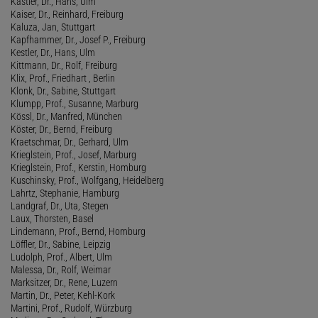
Kästler, Dr., Hans, Ulm
Kaiser, Dr., Reinhard, Freiburg
Kaluza, Jan, Stuttgart
Kapfhammer, Dr., Josef P., Freiburg
Kestler, Dr., Hans, Ulm
Kittmann, Dr., Rolf, Freiburg
Klix, Prof., Friedhart , Berlin
Klonk, Dr., Sabine, Stuttgart
Klumpp, Prof., Susanne, Marburg
Kössl, Dr., Manfred, München
Köster, Dr., Bernd, Freiburg
Kraetschmar, Dr., Gerhard, Ulm
Krieglstein, Prof., Josef, Marburg
Krieglstein, Prof., Kerstin, Homburg
Kuschinsky, Prof., Wolfgang, Heidelberg
Lahrtz, Stephanie, Hamburg
Landgraf, Dr., Uta, Stegen
Laux, Thorsten, Basel
Lindemann, Prof., Bernd, Homburg
Löffler, Dr., Sabine, Leipzig
Ludolph, Prof., Albert, Ulm
Malessa, Dr., Rolf, Weimar
Marksitzer, Dr., Rene, Luzern
Martin, Dr., Peter, Kehl-Kork
Martini, Prof., Rudolf, Würzburg