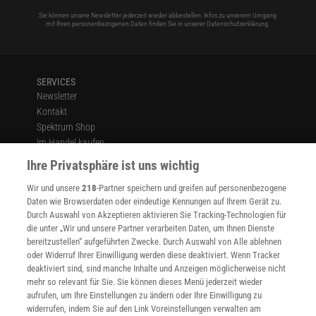
Sie können unsere Newsletter jederzeit wieder abbestellen. Infos zu unserem Umgang
mit Ihren personenbezogenen Daten finden Sie in unserer
Datenschutzerklärung
.
SERVICES
Newsletter
Kontakt
Spektrum Shop
Im Handel kaufen
Presse
Ihre Privatsphäre ist uns wichtig
Verträge kündigen
Wir und unsere
218
-Partner speichern und greifen auf personenbezogene
Widerruf
Daten wie Browserdaten oder eindeutige Kennungen auf Ihrem Gerät zu.
INFO
Durch Auswahl von Akzeptieren aktivieren Sie Tracking-Technologien für
Mediadaten
die unter „Wir und unsere Partner verarbeiten Daten, um Ihnen Dienste
bereitzustellen“ aufgeführten Zwecke. Durch Auswahl von Alle ablehnen
Datenschutz
oder Widerruf Ihrer Einwilligung werden diese deaktiviert. Wenn Tracker
Nutzungsbedingungen
deaktiviert sind, sind manche Inhalte und Anzeigen möglicherweise nicht
Cookie-Einstellungen
mehr so relevant für Sie. Sie können dieses Menü jederzeit wieder
Utiq verwalten
aufrufen, um Ihre Einstellungen zu ändern oder Ihre Einwilligung zu
Nutzungsbasierte Onlinewerbung
widerrufen, indem Sie auf den Link Voreinstellungen verwalten am