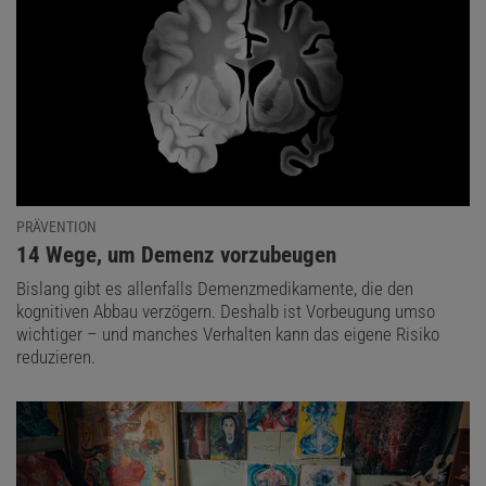
PRÄVENTION
:
14 Wege, um Demenz vorzubeugen
Bislang gibt es allenfalls Demenzmedikamente, die den
kognitiven Abbau verzögern. Deshalb ist Vorbeugung umso
wichtiger – und manches Verhalten kann das eigene Risiko
reduzieren.