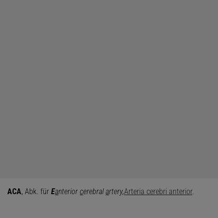
ACA
, Abk. für
E
a
nterior
c
erebral
a
rtery,
Arteria cerebri anterior
.