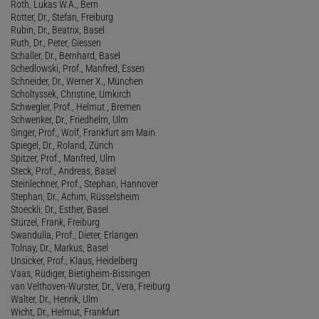
Roth, Lukas W.A., Bern
Rotter, Dr., Stefan, Freiburg
Rubin, Dr., Beatrix, Basel
Ruth, Dr., Peter, Giessen
Schaller, Dr., Bernhard, Basel
Schedlowski, Prof., Manfred, Essen
Schneider, Dr., Werner X., München
Scholtyssek, Christine, Umkirch
Schwegler, Prof., Helmut , Bremen
Schwenker, Dr., Friedhelm, Ulm
Singer, Prof., Wolf, Frankfurt am Main
Spiegel, Dr., Roland, Zürich
Spitzer, Prof., Manfred, Ulm
Steck, Prof., Andreas, Basel
Steinlechner, Prof., Stephan, Hannover
Stephan, Dr., Achim, Rüsselsheim
Stoeckli, Dr., Esther, Basel
Stürzel, Frank, Freiburg
Swandulla, Prof., Dieter, Erlangen
Tolnay, Dr., Markus, Basel
Unsicker, Prof., Klaus, Heidelberg
Vaas, Rüdiger, Bietigheim-Bissingen
van Velthoven-Wurster, Dr., Vera, Freiburg
Walter, Dr., Henrik, Ulm
Wicht, Dr., Helmut, Frankfurt