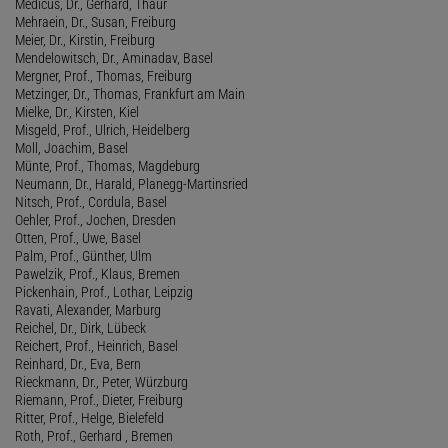
Medicus, Dr., Gerhard, Thaur
Mehraein, Dr., Susan, Freiburg
Meier, Dr., Kirstin, Freiburg
Mendelowitsch, Dr., Aminadav, Basel
Mergner, Prof., Thomas, Freiburg
Metzinger, Dr., Thomas, Frankfurt am Main
Mielke, Dr., Kirsten, Kiel
Misgeld, Prof., Ulrich, Heidelberg
Moll, Joachim, Basel
Münte, Prof., Thomas, Magdeburg
Neumann, Dr., Harald, Planegg-Martinsried
Nitsch, Prof., Cordula, Basel
Oehler, Prof., Jochen, Dresden
Otten, Prof., Uwe, Basel
Palm, Prof., Günther, Ulm
Pawelzik, Prof., Klaus, Bremen
Pickenhain, Prof., Lothar, Leipzig
Ravati, Alexander, Marburg
Reichel, Dr., Dirk, Lübeck
Reichert, Prof., Heinrich, Basel
Reinhard, Dr., Eva, Bern
Rieckmann, Dr., Peter, Würzburg
Riemann, Prof., Dieter, Freiburg
Ritter, Prof., Helge, Bielefeld
Roth, Prof., Gerhard , Bremen