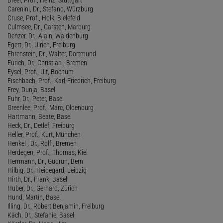
Carenini, Dr., Stefano, Würzburg
Cruse, Prof., Holk, Bielefeld
Culmsee, Dr., Carsten, Marburg
Denzer, Dr., Alain, Waldenburg
Egert, Dr., Ulrich, Freiburg
Ehrenstein, Dr., Walter, Dortmund
Eurich, Dr., Christian , Bremen
Eysel, Prof., Ulf, Bochum
Fischbach, Prof., Karl-Friedrich, Freiburg
Frey, Dunja, Basel
Fuhr, Dr., Peter, Basel
Greenlee, Prof., Marc, Oldenburg
Hartmann, Beate, Basel
Heck, Dr., Detlef, Freiburg
Heller, Prof., Kurt, München
Henkel , Dr., Rolf , Bremen
Herdegen, Prof., Thomas, Kiel
Herrmann, Dr., Gudrun, Bern
Hilbig, Dr., Heidegard, Leipzig
Hirth, Dr., Frank, Basel
Huber, Dr., Gerhard, Zürich
Hund, Martin, Basel
Illing, Dr., Robert Benjamin, Freiburg
Käch, Dr., Stefanie, Basel