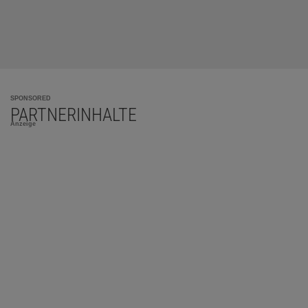
SPONSORED
PARTNERINHALTE
Anzeige