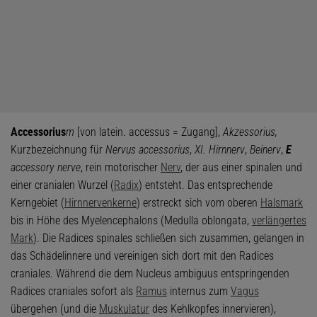
Accessorius
m
[von latein. accessus = Zugang],
Akzessorius,
Kurzbezeichnung für
Nervus accessorius
,
XI. Hirnnerv
,
Beinerv
,
E
accessory nerve
, rein motorischer
Nerv
, der aus einer spinalen und
einer cranialen Wurzel (
Radix
) entsteht. Das entsprechende
Kerngebiet (
Hirnnervenkerne
) erstreckt sich vom oberen
Halsmark
bis in Höhe des Myelencephalons (Medulla oblongata,
verlängertes
Mark
). Die Radices spinales schließen sich zusammen, gelangen in
das Schädelinnere und vereinigen sich dort mit den Radices
craniales. Während die dem Nucleus ambiguus entspringenden
Radices craniales sofort als
Ramus
internus zum
Vagus
übergehen (und die
Muskulatur
des Kehlkopfes innervieren),