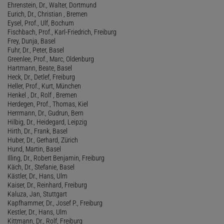
Ehrenstein, Dr., Walter, Dortmund
Eurich, Dr., Christian , Bremen
Eysel, Prof., Ulf, Bochum
Fischbach, Prof., Karl-Friedrich, Freiburg
Frey, Dunja, Basel
Fuhr, Dr., Peter, Basel
Greenlee, Prof., Marc, Oldenburg
Hartmann, Beate, Basel
Heck, Dr., Detlef, Freiburg
Heller, Prof., Kurt, München
Henkel , Dr., Rolf , Bremen
Herdegen, Prof., Thomas, Kiel
Herrmann, Dr., Gudrun, Bern
Hilbig, Dr., Heidegard, Leipzig
Hirth, Dr., Frank, Basel
Huber, Dr., Gerhard, Zürich
Hund, Martin, Basel
Illing, Dr., Robert Benjamin, Freiburg
Käch, Dr., Stefanie, Basel
Kästler, Dr., Hans, Ulm
Kaiser, Dr., Reinhard, Freiburg
Kaluza, Jan, Stuttgart
Kapfhammer, Dr., Josef P., Freiburg
Kestler, Dr., Hans, Ulm
Kittmann, Dr., Rolf, Freiburg