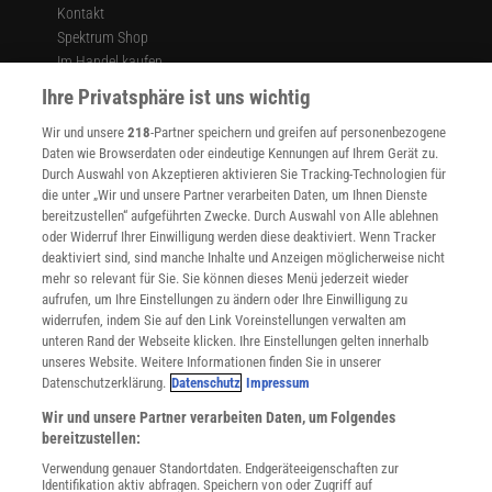
Kontakt
Spektrum Shop
Im Handel kaufen
Presse
Ihre Privatsphäre ist uns wichtig
Verträge kündigen
Wir und unsere
218
-Partner speichern und greifen auf personenbezogene
Widerruf
Daten wie Browserdaten oder eindeutige Kennungen auf Ihrem Gerät zu.
INFO
Durch Auswahl von Akzeptieren aktivieren Sie Tracking-Technologien für
Mediadaten
die unter „Wir und unsere Partner verarbeiten Daten, um Ihnen Dienste
bereitzustellen“ aufgeführten Zwecke. Durch Auswahl von Alle ablehnen
Datenschutz
oder Widerruf Ihrer Einwilligung werden diese deaktiviert. Wenn Tracker
Nutzungsbedingungen
deaktiviert sind, sind manche Inhalte und Anzeigen möglicherweise nicht
Cookie-Einstellungen
mehr so relevant für Sie. Sie können dieses Menü jederzeit wieder
Utiq verwalten
aufrufen, um Ihre Einstellungen zu ändern oder Ihre Einwilligung zu
Nutzungsbasierte Onlinewerbung
widerrufen, indem Sie auf den Link Voreinstellungen verwalten am
Alle Artikel
unteren Rand der Webseite klicken. Ihre Einstellungen gelten innerhalb
unseres Website. Weitere Informationen finden Sie in unserer
Impressum
Datenschutzerklärung.
Datenschutz
Impressum
WEITERE ANGEBOTE
Wir und unsere Partner verarbeiten Daten, um Folgendes
Angebote für Schulen
bereitzustellen:
Angebote für Institutionen
Verwendung genauer Standortdaten. Endgeräteeigenschaften zur
Sprachen lernen mit Gymglish
Identifikation aktiv abfragen. Speichern von oder Zugriff auf