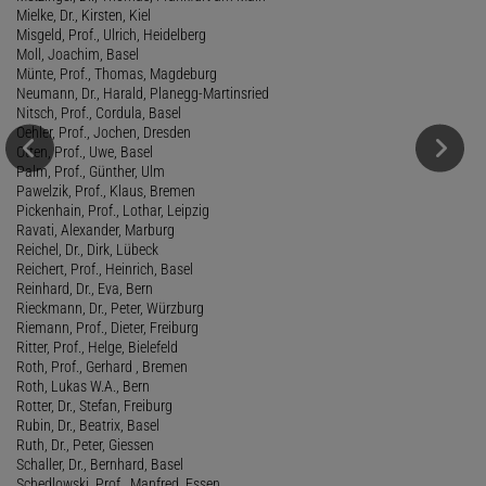
Mielke, Dr., Kirsten, Kiel
Misgeld, Prof., Ulrich, Heidelberg
Moll, Joachim, Basel
Münte, Prof., Thomas, Magdeburg
Neumann, Dr., Harald, Planegg-Martinsried
Nitsch, Prof., Cordula, Basel
Oehler, Prof., Jochen, Dresden
Otten, Prof., Uwe, Basel
Palm, Prof., Günther, Ulm
Pawelzik, Prof., Klaus, Bremen
Pickenhain, Prof., Lothar, Leipzig
Ravati, Alexander, Marburg
Reichel, Dr., Dirk, Lübeck
Reichert, Prof., Heinrich, Basel
Reinhard, Dr., Eva, Bern
Rieckmann, Dr., Peter, Würzburg
Riemann, Prof., Dieter, Freiburg
Ritter, Prof., Helge, Bielefeld
Roth, Prof., Gerhard , Bremen
Roth, Lukas W.A., Bern
Rotter, Dr., Stefan, Freiburg
Rubin, Dr., Beatrix, Basel
Ruth, Dr., Peter, Giessen
Schaller, Dr., Bernhard, Basel
Schedlowski, Prof., Manfred, Essen