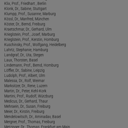
Klix, Prof., Friedhart , Berlin
Klonk, Dr., Sabine, Stuttgart
Klumpp, Prof., Susanne, Marburg
Kössl, Dr., Manfred, München
Köster, Dr., Bernd, Freiburg
Kraetschmar, Dr., Gerhard, Ulm
Krieglstein, Prof., Josef, Marburg
Krieglstein, Prof., Kerstin, Homburg
Kuschinsky, Prof., Wolfgang, Heidelberg
Lahrtz, Stephanie, Hamburg
Landgraf, Dr., Uta, Stegen
Laux, Thorsten, Basel
Lindemann, Prof., Bernd, Homburg
Löffler, Dr., Sabine, Leipzig
Ludolph, Prof., Albert, Ulm
Malessa, Dr., Rolf, Weimar
Marksitzer, Dr., Rene, Luzern
Martin, Dr., Peter, Kehl-Kork
Martini, Prof., Rudolf, Würzburg
Medicus, Dr., Gerhard, Thaur
Mehraein, Dr., Susan, Freiburg
Meier, Dr., Kirstin, Freiburg
Mendelowitsch, Dr., Aminadav, Basel
Mergner, Prof., Thomas, Freiburg
Metzinger, Dr., Thomas, Frankfurt am Main