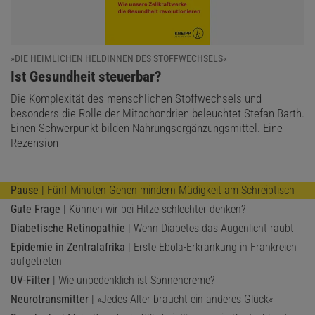
»DIE HEIMLICHEN HELDINNEN DES STOFFWECHSELS«
:
Ist Gesundheit steuerbar?
Die Komplexität des menschlichen Stoffwechsels und
besonders die Rolle der Mitochondrien beleuchtet Stefan Barth.
Einen Schwerpunkt bilden Nahrungsergänzungsmittel. Eine
Rezension
Pause
| Fünf Minuten Gehen mindern Müdigkeit am Schreibtisch
Gute Frage
| Können wir bei Hitze schlechter denken?
Diabetische Retinopathie
| Wenn Diabetes das Augenlicht raubt
Epidemie in Zentralafrika
| Erste Ebola-Erkrankung in Frankreich
aufgetreten
UV-Filter
| Wie unbedenklich ist Sonnencreme?
Neurotransmitter
| »Jedes Alter braucht ein anderes Glück«