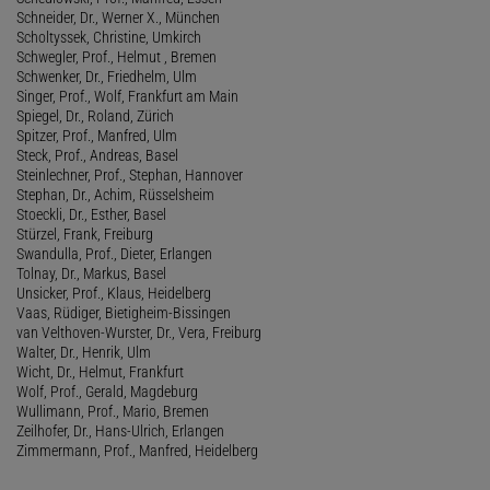
Schneider, Dr., Werner X., München
Scholtyssek, Christine, Umkirch
Schwegler, Prof., Helmut , Bremen
Schwenker, Dr., Friedhelm, Ulm
Singer, Prof., Wolf, Frankfurt am Main
Spiegel, Dr., Roland, Zürich
Spitzer, Prof., Manfred, Ulm
Steck, Prof., Andreas, Basel
Steinlechner, Prof., Stephan, Hannover
Stephan, Dr., Achim, Rüsselsheim
Stoeckli, Dr., Esther, Basel
Stürzel, Frank, Freiburg
Swandulla, Prof., Dieter, Erlangen
Tolnay, Dr., Markus, Basel
Unsicker, Prof., Klaus, Heidelberg
Vaas, Rüdiger, Bietigheim-Bissingen
van Velthoven-Wurster, Dr., Vera, Freiburg
Walter, Dr., Henrik, Ulm
Wicht, Dr., Helmut, Frankfurt
Wolf, Prof., Gerald, Magdeburg
Wullimann, Prof., Mario, Bremen
Zeilhofer, Dr., Hans-Ulrich, Erlangen
Zimmermann, Prof., Manfred, Heidelberg