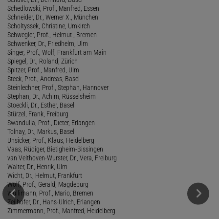
Schedlowski, Prof., Manfred, Essen
Schneider, Dr., Werner X., München
Scholtyssek, Christine, Umkirch
Schwegler, Prof., Helmut , Bremen
Schwenker, Dr., Friedhelm, Ulm
Singer, Prof., Wolf, Frankfurt am Main
Spiegel, Dr., Roland, Zürich
Spitzer, Prof., Manfred, Ulm
Steck, Prof., Andreas, Basel
Steinlechner, Prof., Stephan, Hannover
Stephan, Dr., Achim, Rüsselsheim
Stoeckli, Dr., Esther, Basel
Stürzel, Frank, Freiburg
Swandulla, Prof., Dieter, Erlangen
Tolnay, Dr., Markus, Basel
Unsicker, Prof., Klaus, Heidelberg
Vaas, Rüdiger, Bietigheim-Bissingen
van Velthoven-Wurster, Dr., Vera, Freiburg
Walter, Dr., Henrik, Ulm
Wicht, Dr., Helmut, Frankfurt
Wolf, Prof., Gerald, Magdeburg
Wullimann, Prof., Mario, Bremen
Zeilhofer, Dr., Hans-Ulrich, Erlangen
Zimmermann, Prof., Manfred, Heidelberg