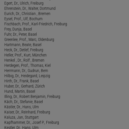
Egert, Dr., Ulrich, Freiburg
Ehrenstein, Dr., Walter, Dortmund
Eurich, Dr., Christian , Bremen
Eysel, Prof., Ulf, Bochum
Fischbach, Prof., Karl-Friedrich, Freiburg
Frey, Dunja, Basel
Fuhr, Dr., Peter, Basel
Greenlee, Prof., Marc, Oldenburg
Hartmann, Beate, Basel
Heck, Dr., Detlef, Freiburg
Heller, Prof., Kurt, München
Henkel , Dr., Rolf , Bremen
Herdegen, Prof., Thomas, Kiel
Herrmann, Dr., Gudrun, Bern
Hilbig, Dr., Heidegard, Leipzig
Hirth, Dr., Frank, Basel
Huber, Dr., Gerhard, Zürich
Hund, Martin, Basel
Illing, Dr., Robert Benjamin, Freiburg
Käch, Dr., Stefanie, Basel
Kästler, Dr., Hans, Ulm
Kaiser, Dr., Reinhard, Freiburg
Kaluza, Jan, Stuttgart
Kapfhammer, Dr., Josef P., Freiburg
Kestler, Dr., Hans, Ulm