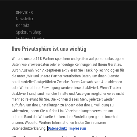
SERVICES
Newsletter
Kontakt
Spektrum Shop
Im Handel kaufen
Presse
Ihre Privatsphäre ist uns wichtig
Verträge kündigen
Wir und unsere
218
-Partner speichern und greifen auf personenbezogene
Widerruf
Daten wie Browserdaten oder eindeutige Kennungen auf Ihrem Gerät zu.
INFO
Durch Auswahl von Akzeptieren aktivieren Sie Tracking-Technologien für
Mediadaten
die unter „Wir und unsere Partner verarbeiten Daten, um Ihnen Dienste
bereitzustellen“ aufgeführten Zwecke. Durch Auswahl von Alle ablehnen
Datenschutz
oder Widerruf Ihrer Einwilligung werden diese deaktiviert. Wenn Tracker
Nutzungsbedingungen
deaktiviert sind, sind manche Inhalte und Anzeigen möglicherweise nicht
Cookie-Einstellungen
mehr so relevant für Sie. Sie können dieses Menü jederzeit wieder
Utiq verwalten
aufrufen, um Ihre Einstellungen zu ändern oder Ihre Einwilligung zu
Nutzungsbasierte Onlinewerbung
widerrufen, indem Sie auf den Link Voreinstellungen verwalten am
Alle Artikel
unteren Rand der Webseite klicken. Ihre Einstellungen gelten innerhalb
unseres Website. Weitere Informationen finden Sie in unserer
Impressum
Datenschutzerklärung.
Datenschutz
Impressum
WEITERE ANGEBOTE