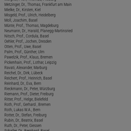
Metzinger, Dr., Thomas, Frankfurt am Main
Mielke, Dr., Kirsten, Kiel
Misgeld, Prof., Ulrich, Heidelberg
Moll, Joachim, Basel
Münte, Prof., Thomas, Magdeburg
Neumann, Dr., Harald, Planegg-Martinsried
Nitsch, Prof., Cordula, Basel
Oehler, Prof., Jochen, Dresden
Otten, Prof., Uwe, Basel
Palm, Prof., Günther, Ulm
Pawelzik, Prof., Klaus, Bremen
Pickenhain, Prof., Lothar, Leipzig
Ravati, Alexander, Marburg
Reichel, Dr., Dirk, Lübeck
Reichert, Prof., Heinrich, Basel
Reinhard, Dr., Eva, Bern
Rieckmann, Dr., Peter, Würzburg
Riemann, Prof., Dieter, Freiburg
Ritter, Prof., Helge, Bielefeld
Roth, Prof., Gerhard , Bremen
Roth, Lukas W.A., Bern
Rotter, Dr., Stefan, Freiburg
Rubin, Dr., Beatrix, Basel
Ruth, Dr., Peter, Giessen
Schaller, Dr., Bernhard, Basel