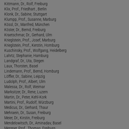
Kittmann, Dr., Rolf, Freiburg
Klix, Prof., Friedhart , Berlin
Klonk, Dr., Sabine, Stuttgart
Klumpp, Prof., Susanne, Marburg
Kössl, Dr., Manfred, München
Köster, Dr., Bernd, Freiburg
Kraetschmar, Dr., Gerhard, Ulm
Krieglstein, Prof., Josef, Marburg
Krieglstein, Prof., Kerstin, Homburg
Kuschinsky, Prof., Wolfgang, Heidelberg
Lahrtz, Stephanie, Hamburg
Landgraf, Dr., Uta, Stegen
Laux, Thorsten, Basel
Lindemann, Prof., Bernd, Homburg
Löffler, Dr., Sabine, Leipzig
Ludolph, Prof., Albert, Ulm
Malessa, Dr., Rolf, Weimar
Marksitzer, Dr., Rene, Luzern
Martin, Dr., Peter, Kehl-Kork
Martini, Prof., Rudolf, Würzburg
Medicus, Dr., Gerhard, Thaur
Mehraein, Dr., Susan, Freiburg
Meier, Dr., Kirstin, Freiburg
Mendelowitsch, Dr., Aminadav, Basel
Mergner, Prof., Thomas, Freiburg