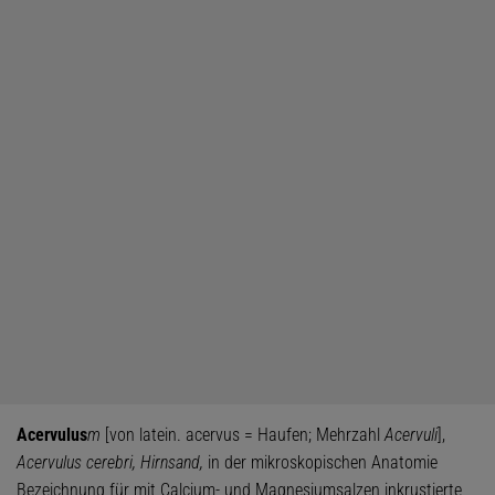
Acervulus
m
[von latein. acervus = Haufen; Mehrzahl
Acervuli
],
Acervulus cerebri, Hirnsand,
in der mikroskopischen Anatomie
Bezeichnung für mit Calcium- und Magnesiumsalzen inkrustierte