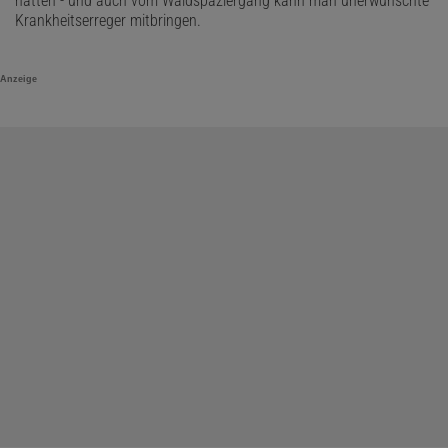
hätten - und auch vom Waldspaziergang kann man unerwünschte
Krankheitserreger mitbringen.
Anzeige