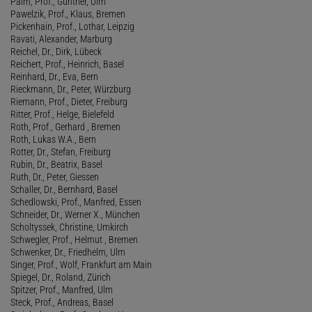
Palm, Prof., Günther, Ulm
Pawelzik, Prof., Klaus, Bremen
Pickenhain, Prof., Lothar, Leipzig
Ravati, Alexander, Marburg
Reichel, Dr., Dirk, Lübeck
Reichert, Prof., Heinrich, Basel
Reinhard, Dr., Eva, Bern
Rieckmann, Dr., Peter, Würzburg
Riemann, Prof., Dieter, Freiburg
Ritter, Prof., Helge, Bielefeld
Roth, Prof., Gerhard , Bremen
Roth, Lukas W.A., Bern
Rotter, Dr., Stefan, Freiburg
Rubin, Dr., Beatrix, Basel
Ruth, Dr., Peter, Giessen
Schaller, Dr., Bernhard, Basel
Schedlowski, Prof., Manfred, Essen
Schneider, Dr., Werner X., München
Scholtyssek, Christine, Umkirch
Schwegler, Prof., Helmut , Bremen
Schwenker, Dr., Friedhelm, Ulm
Singer, Prof., Wolf, Frankfurt am Main
Spiegel, Dr., Roland, Zürich
Spitzer, Prof., Manfred, Ulm
Steck, Prof., Andreas, Basel