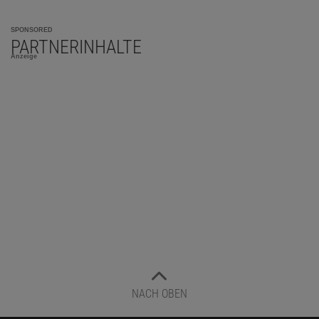
SPONSORED
PARTNERINHALTE
Anzeige
NACH OBEN