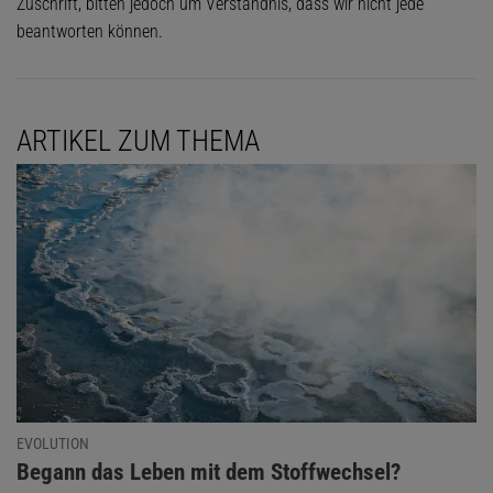
Zuschrift, bitten jedoch um Verständnis, dass wir nicht jede
beantworten können.
ARTIKEL ZUM THEMA
EVOLUTION
:
Begann das Leben mit dem Stoffwechsel?