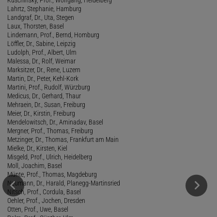
Lahrtz, Stephanie, Hamburg
Landgraf, Dr., Uta, Stegen
Laux, Thorsten, Basel
Lindemann, Prof., Bernd, Homburg
Löffler, Dr., Sabine, Leipzig
Ludolph, Prof., Albert, Ulm
Malessa, Dr., Rolf, Weimar
Marksitzer, Dr., Rene, Luzern
Martin, Dr., Peter, Kehl-Kork
Martini, Prof., Rudolf, Würzburg
Medicus, Dr., Gerhard, Thaur
Mehraein, Dr., Susan, Freiburg
Meier, Dr., Kirstin, Freiburg
Mendelowitsch, Dr., Aminadav, Basel
Mergner, Prof., Thomas, Freiburg
Metzinger, Dr., Thomas, Frankfurt am Main
Mielke, Dr., Kirsten, Kiel
Misgeld, Prof., Ulrich, Heidelberg
Moll, Joachim, Basel
Münte, Prof., Thomas, Magdeburg
Neumann, Dr., Harald, Planegg-Martinsried
Nitsch, Prof., Cordula, Basel
Oehler, Prof., Jochen, Dresden
Otten, Prof., Uwe, Basel