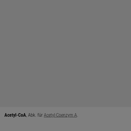
Acetyl-CoA
, Abk. für
Acetyl-
Co
enzym
A
.