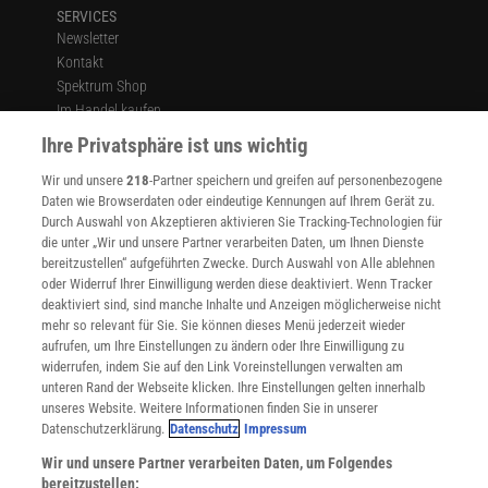
SERVICES
Newsletter
Kontakt
Spektrum Shop
Im Handel kaufen
Presse
Ihre Privatsphäre ist uns wichtig
Verträge kündigen
Wir und unsere
218
-Partner speichern und greifen auf personenbezogene
Widerruf
Daten wie Browserdaten oder eindeutige Kennungen auf Ihrem Gerät zu.
INFO
Durch Auswahl von Akzeptieren aktivieren Sie Tracking-Technologien für
Mediadaten
die unter „Wir und unsere Partner verarbeiten Daten, um Ihnen Dienste
bereitzustellen“ aufgeführten Zwecke. Durch Auswahl von Alle ablehnen
Datenschutz
oder Widerruf Ihrer Einwilligung werden diese deaktiviert. Wenn Tracker
Nutzungsbedingungen
deaktiviert sind, sind manche Inhalte und Anzeigen möglicherweise nicht
Cookie-Einstellungen
mehr so relevant für Sie. Sie können dieses Menü jederzeit wieder
Utiq verwalten
aufrufen, um Ihre Einstellungen zu ändern oder Ihre Einwilligung zu
Nutzungsbasierte Onlinewerbung
widerrufen, indem Sie auf den Link Voreinstellungen verwalten am
Alle Artikel
unteren Rand der Webseite klicken. Ihre Einstellungen gelten innerhalb
unseres Website. Weitere Informationen finden Sie in unserer
Impressum
Datenschutzerklärung.
Datenschutz
Impressum
WEITERE ANGEBOTE
Wir und unsere Partner verarbeiten Daten, um Folgendes
Angebote für Schulen
bereitzustellen: