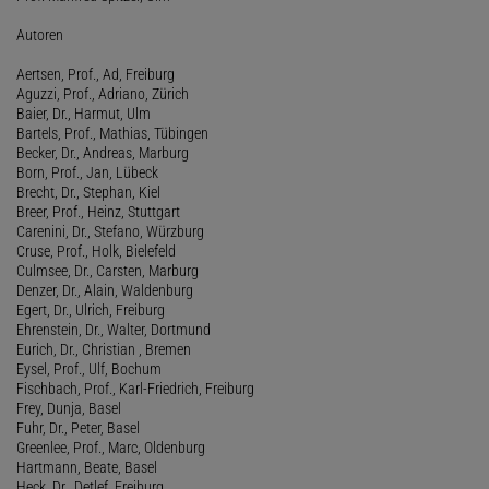
Autoren
Aertsen, Prof., Ad, Freiburg
Aguzzi, Prof., Adriano, Zürich
Baier, Dr., Harmut, Ulm
Bartels, Prof., Mathias, Tübingen
Becker, Dr., Andreas, Marburg
Born, Prof., Jan, Lübeck
Brecht, Dr., Stephan, Kiel
Breer, Prof., Heinz, Stuttgart
Carenini, Dr., Stefano, Würzburg
Cruse, Prof., Holk, Bielefeld
Culmsee, Dr., Carsten, Marburg
Denzer, Dr., Alain, Waldenburg
Egert, Dr., Ulrich, Freiburg
Ehrenstein, Dr., Walter, Dortmund
Eurich, Dr., Christian , Bremen
Eysel, Prof., Ulf, Bochum
Fischbach, Prof., Karl-Friedrich, Freiburg
Frey, Dunja, Basel
Fuhr, Dr., Peter, Basel
Greenlee, Prof., Marc, Oldenburg
Hartmann, Beate, Basel
Heck, Dr., Detlef, Freiburg