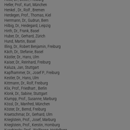
Heller, Prof., Kurt, München
Henkel , Dr., Rolf , Bremen
Herdegen, Prof., Thomas, Kiel
Herrmann, Dr., Gudrun, Bern
Hilbig, Dr., Heidegard, Leipzig
Hirth, Dr., Frank, Basel
Huber, Dr., Gerhard, Zürich
Hund, Martin, Basel
Illing, Dr., Robert Benjamin, Freiburg
Käch, Dr., Stefanie, Basel
Kästler, Dr., Hans, Ulm
Kaiser, Dr., Reinhard, Freiburg
Kaluza, Jan, Stuttgart
Kapfhammer, Dr., Josef P., Freiburg
Kestler, Dr., Hans, Ulm
Kittmann, Dr., Rolf, Freiburg
Klix, Prof., Friedhart , Berlin
Klonk, Dr., Sabine, Stuttgart
Klumpp, Prof., Susanne, Marburg
Kössl, Dr., Manfred, München
Köster, Dr., Bernd, Freiburg
Kraetschmar, Dr., Gerhard, Ulm
Krieglstein, Prof., Josef, Marburg
Krieglstein, Prof., Kerstin, Homburg
Kuschinsky, Prof., Wolfgang, Heidelberg