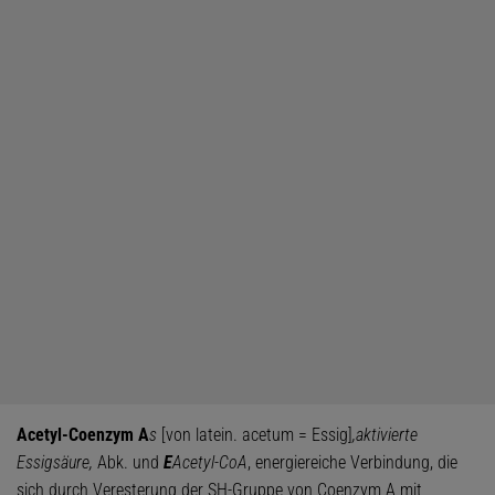
Acetyl-Coenzym A
s
[von latein. acetum = Essig]
,
aktivierte
Essigsäure,
Abk. und
E
Acetyl-CoA
, energiereiche Verbindung, die
sich durch Veresterung der SH-Gruppe von Coenzym A mit