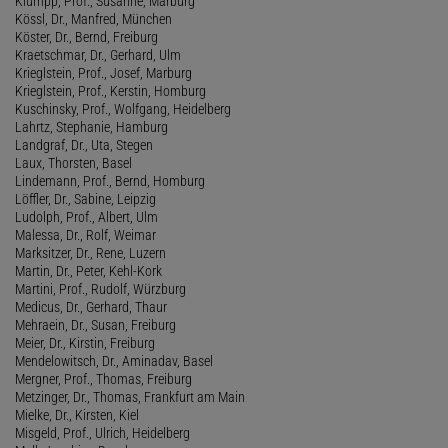
Klumpp, Prof., Susanne, Marburg
Kössl, Dr., Manfred, München
Köster, Dr., Bernd, Freiburg
Kraetschmar, Dr., Gerhard, Ulm
Krieglstein, Prof., Josef, Marburg
Krieglstein, Prof., Kerstin, Homburg
Kuschinsky, Prof., Wolfgang, Heidelberg
Lahrtz, Stephanie, Hamburg
Landgraf, Dr., Uta, Stegen
Laux, Thorsten, Basel
Lindemann, Prof., Bernd, Homburg
Löffler, Dr., Sabine, Leipzig
Ludolph, Prof., Albert, Ulm
Malessa, Dr., Rolf, Weimar
Marksitzer, Dr., Rene, Luzern
Martin, Dr., Peter, Kehl-Kork
Martini, Prof., Rudolf, Würzburg
Medicus, Dr., Gerhard, Thaur
Mehraein, Dr., Susan, Freiburg
Meier, Dr., Kirstin, Freiburg
Mendelowitsch, Dr., Aminadav, Basel
Mergner, Prof., Thomas, Freiburg
Metzinger, Dr., Thomas, Frankfurt am Main
Mielke, Dr., Kirsten, Kiel
Misgeld, Prof., Ulrich, Heidelberg