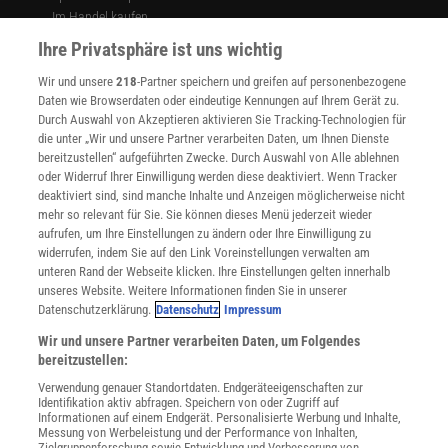
Im Handel kaufen
Presse
Ihre Privatsphäre ist uns wichtig
Verträge kündigen
Wir und unsere
218
-Partner speichern und greifen auf personenbezogene
Widerruf
Daten wie Browserdaten oder eindeutige Kennungen auf Ihrem Gerät zu.
INFO
Durch Auswahl von Akzeptieren aktivieren Sie Tracking-Technologien für
Mediadaten
die unter „Wir und unsere Partner verarbeiten Daten, um Ihnen Dienste
bereitzustellen“ aufgeführten Zwecke. Durch Auswahl von Alle ablehnen
Datenschutz
oder Widerruf Ihrer Einwilligung werden diese deaktiviert. Wenn Tracker
Nutzungsbedingungen
deaktiviert sind, sind manche Inhalte und Anzeigen möglicherweise nicht
Cookie-Einstellungen
mehr so relevant für Sie. Sie können dieses Menü jederzeit wieder
Utiq verwalten
aufrufen, um Ihre Einstellungen zu ändern oder Ihre Einwilligung zu
Nutzungsbasierte Onlinewerbung
widerrufen, indem Sie auf den Link Voreinstellungen verwalten am
Alle Artikel
unteren Rand der Webseite klicken. Ihre Einstellungen gelten innerhalb
unseres Website. Weitere Informationen finden Sie in unserer
Impressum
Datenschutzerklärung.
Datenschutz
Impressum
WEITERE ANGEBOTE
Wir und unsere Partner verarbeiten Daten, um Folgendes
Angebote für Schulen
bereitzustellen:
Angebote für Institutionen
Verwendung genauer Standortdaten. Endgeräteeigenschaften zur
Sprachen lernen mit Gymglish
Identifikation aktiv abfragen. Speichern von oder Zugriff auf
Lexika
Informationen auf einem Endgerät. Personalisierte Werbung und Inhalte,
Messung von Werbeleistung und der Performance von Inhalten,
Für Spektrum schreiben
Zielgruppenforschung sowie Entwicklung und Verbesserung von