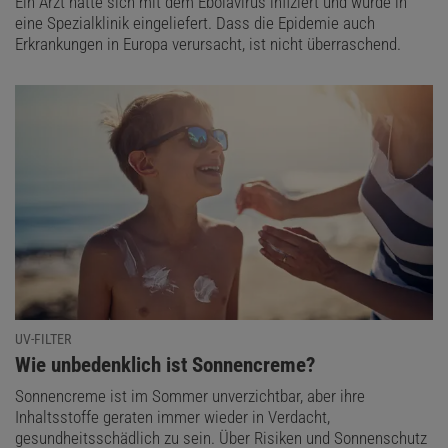
Ein Arzt hatte sich mit dem Ebolavirus infiziert und wurde in
eine Spezialklinik eingeliefert. Dass die Epidemie auch
Erkrankungen in Europa verursacht, ist nicht überraschend.
UV-FILTER
:
Wie unbedenklich ist Sonnencreme?
Sonnencreme ist im Sommer unverzichtbar, aber ihre
Inhaltsstoffe geraten immer wieder in Verdacht,
gesundheitsschädlich zu sein. Über Risiken und Sonnenschutz