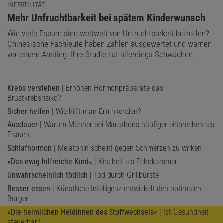
INFERTILITÄT
:
Mehr Unfruchtbarkeit bei spätem Kinderwunsch
Wie viele Frauen sind weltweit von Unfruchtbarkeit betroffen?
Chinesische Fachleute haben Zahlen ausgewertet und warnen
vor einem Anstieg. Ihre Studie hat allerdings Schwächen.
Krebs verstehen
| Erhöhen Hormonpräparate das
Brustkrebsrisiko?
Sicher helfen
| Wie hilft man Ertrinkenden?
Ausdauer
| Warum Männer bei Marathons häufiger einbrechen als
Frauen
Schlafhormon
| Melatonin scheint gegen Schmerzen zu wirken
»Das ewig hilfreiche Kind«
| Kindheit als Echokammer
Unwahrscheinlich tödlich
| Tod durch Grillbürste
Besser essen
| Künstliche Intelligenz entwickelt den optimalen
Burger
»Die heimlichen Heldinnen des Stoffwechsels«
| Ist Gesundheit
steuerbar?