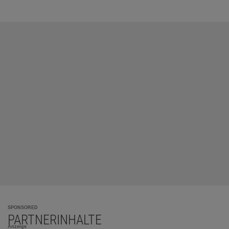
SPONSORED
PARTNERINHALTE
Anzeige