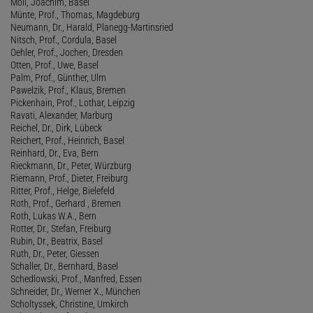
Moll, Joachim, Basel
Münte, Prof., Thomas, Magdeburg
Neumann, Dr., Harald, Planegg-Martinsried
Nitsch, Prof., Cordula, Basel
Oehler, Prof., Jochen, Dresden
Otten, Prof., Uwe, Basel
Palm, Prof., Günther, Ulm
Pawelzik, Prof., Klaus, Bremen
Pickenhain, Prof., Lothar, Leipzig
Ravati, Alexander, Marburg
Reichel, Dr., Dirk, Lübeck
Reichert, Prof., Heinrich, Basel
Reinhard, Dr., Eva, Bern
Rieckmann, Dr., Peter, Würzburg
Riemann, Prof., Dieter, Freiburg
Ritter, Prof., Helge, Bielefeld
Roth, Prof., Gerhard , Bremen
Roth, Lukas W.A., Bern
Rotter, Dr., Stefan, Freiburg
Rubin, Dr., Beatrix, Basel
Ruth, Dr., Peter, Giessen
Schaller, Dr., Bernhard, Basel
Schedlowski, Prof., Manfred, Essen
Schneider, Dr., Werner X., München
Scholtyssek, Christine, Umkirch