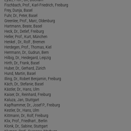
Fischbach, Prof., Karl-Friedrich, Freiburg
Frey, Dunja, Basel
Fuhr, Dr., Peter, Basel
Greenlee, Prof., Marc, Oldenburg
Hartmann, Beate, Basel
Heck, Dr., Detlef, Freiburg
Heller, Prof., Kurt, München
Henkel , Dr., Rolf , Bremen
Herdegen, Prof., Thomas, Kiel
Herrmann, Dr., Gudrun, Bern
Hilbig, Dr., Heidegard, Leipzig
Hirth, Dr., Frank, Basel
Huber, Dr., Gerhard, Zürich
Hund, Martin, Basel
Illing, Dr., Robert Benjamin, Freiburg
Käch, Dr., Stefanie, Basel
Kästler, Dr., Hans, Ulm
Kaiser, Dr., Reinhard, Freiburg
Kaluza, Jan, Stuttgart
Kapfhammer, Dr., Josef P., Freiburg
Kestler, Dr., Hans, Ulm
Kittmann, Dr., Rolf, Freiburg
Klix, Prof., Friedhart , Berlin
Klonk, Dr., Sabine, Stuttgart