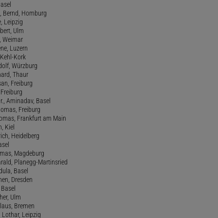
Basel
., Bernd, Homburg
e, Leipzig
lbert, Ulm
f, Weimar
ene, Luzern
, Kehl-Kork
udolf, Würzburg
hard, Thaur
san, Freiburg
, Freiburg
r., Aminadav, Basel
homas, Freiburg
Thomas, Frankfurt am Main
n, Kiel
rich, Heidelberg
asel
homas, Magdeburg
rald, Planegg-Martinsried
rdula, Basel
chen, Dresden
, Basel
her, Ulm
Klaus, Bremen
 Lothar, Leipzig