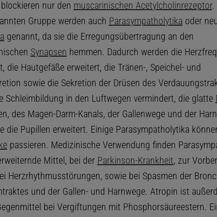
blockieren nur den
muscarinischen Acetylcholinrezeptor
.
enannten Gruppe werden auch
Parasympatholytika
oder neu
ka
genannt, da sie die Erregungsübertragung an den
hischen
Synapsen
hemmen. Dadurch werden die Herzfre
, die Hautgefäße erweitert, die Tränen-, Speichel- und
etion sowie die Sekretion der Drüsen des Verdauungstra
ie Schleimbildung in den Luftwegen vermindert, die glatte
en, des Magen-Darm-Kanals, der Gallenwege und der Harn
e die Pupillen erweitert. Einige Parasympatholytika könne
ke
passieren. Medizinische Verwendung finden Parasympa
erweiternde Mittel, bei der
Parkinson-Krankheit
, zur Vorbe
bei Herzrhythmusstörungen, sowie bei Spasmen der Bronc
raktes und der Gallen- und Harnwege. Atropin ist auße
Gegenmittel bei Vergiftungen mit Phosphorsäureestern. Ei