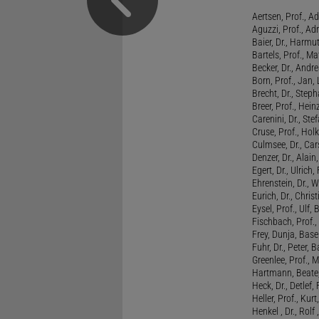
Aertsen, Prof., Ad
Aguzzi, Prof., Ad
Baier, Dr., Harmu
Bartels, Prof., M
Becker, Dr., Andr
Born, Prof., Jan,
Brecht, Dr., Steph
Breer, Prof., Hein
Carenini, Dr., St
Cruse, Prof., Holk
Culmsee, Dr., Ca
Denzer, Dr., Alai
Egert, Dr., Ulrich,
Ehrenstein, Dr., 
Eurich, Dr., Chris
Eysel, Prof., Ulf
Fischbach, Prof., 
Frey, Dunja, Base
Fuhr, Dr., Peter, B
Greenlee, Prof., 
Hartmann, Beate,
Heck, Dr., Detlef,
Heller, Prof., Ku
Henkel , Dr., Rolf