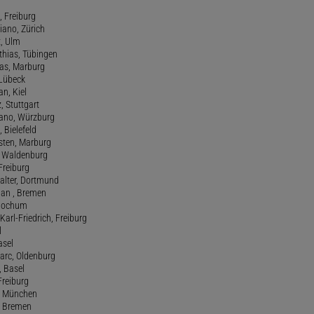
, Freiburg
riano, Zürich
t, Ulm
athias, Tübingen
eas, Marburg
 Lübeck
an, Kiel
z, Stuttgart
efano, Würzburg
, Bielefeld
rsten, Marburg
n, Waldenburg
 Freiburg
Walter, Dortmund
tian , Bremen
, Bochum
Karl-Friedrich, Freiburg
l
asel
Marc, Oldenburg
 Basel
 Freiburg
rt, München
 , Bremen