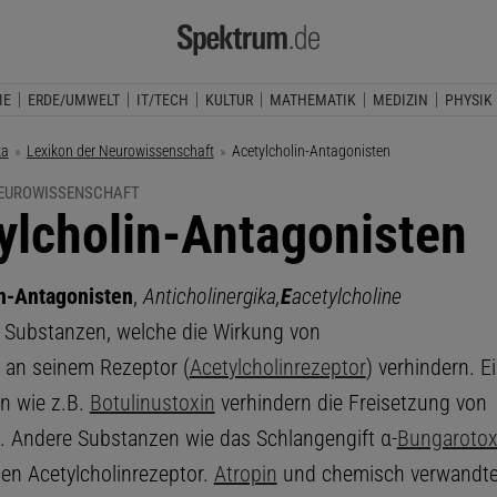
IE
ERDE/UMWELT
IT/TECH
KULTUR
MATHEMATIK
MEDIZIN
PHYSIK
ka
Lexikon der Neurowissenschaft
Aktuelle Seite:
Acetylcholin-Antagonisten
NEUROWISSENSCHAFT
ylcholin-Antagonisten
n-Antagonisten
,
Anticholinergika,
E
acetylcholine
, Substanzen, welche die Wirkung von
an seinem Rezeptor (
Acetylcholinrezeptor
) verhindern. E
n wie z.B.
Botulinustoxin
verhindern die Freisetzung von
n. Andere Substanzen wie das Schlangengift α-
Bungarotox
den Acetylcholinrezeptor.
Atropin
und chemisch verwandte 