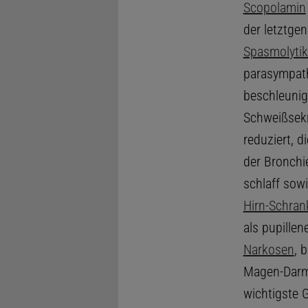
Scopolamin
der letztg
Spasmolyti
parasympat
beschleunigt
Schweißsekr
reduziert, d
der Bronchi
schlaff sowi
Hirn-Schran
als pupillen
Narkosen
, 
Magen-Darmt
wichtigste 