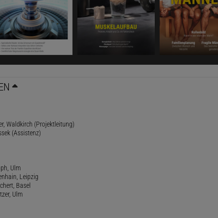
EN
r, Waldkirch (Projektleitung)
ssek (Assistenz)
lph, Ulm
enhain, Leipzig
chert, Basel
tzer, Ulm