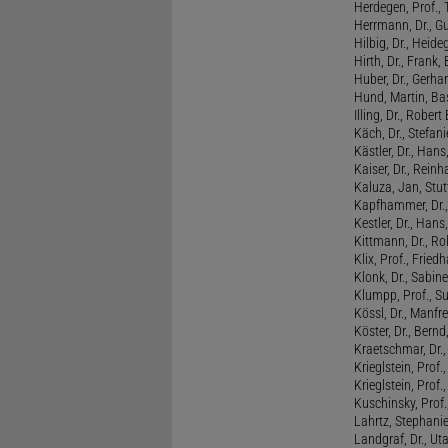
Herdegen, Prof.,
Herrmann, Dr., G
Hilbig, Dr., Heide
Hirth, Dr., Frank,
Huber, Dr., Gerhar
Hund, Martin, Ba
Illing, Dr., Rober
Käch, Dr., Stefani
Kästler, Dr., Hans
Kaiser, Dr., Reinh
Kaluza, Jan, Stut
Kapfhammer, Dr., 
Kestler, Dr., Hans
Kittmann, Dr., Rol
Klix, Prof., Friedh
Klonk, Dr., Sabine
Klumpp, Prof., S
Kössl, Dr., Manf
Köster, Dr., Bernd
Kraetschmar, Dr.,
Krieglstein, Prof.
Krieglstein, Prof
Kuschinsky, Prof.
Lahrtz, Stephani
Landgraf, Dr., Ut