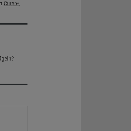
on
Curare
,
ügeln?