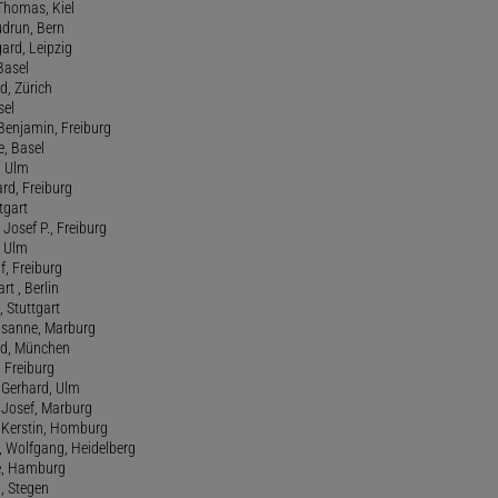
 Thomas, Kiel
udrun, Bern
gard, Leipzig
 Basel
d, Zürich
sel
t Benjamin, Freiburg
e, Basel
, Ulm
ard, Freiburg
tgart
Josef P., Freiburg
, Ulm
f, Freiburg
art , Berlin
, Stuttgart
usanne, Marburg
red, München
, Freiburg
 Gerhard, Ulm
, Josef, Marburg
., Kerstin, Homburg
, Wolfgang, Heidelberg
e, Hamburg
a, Stegen