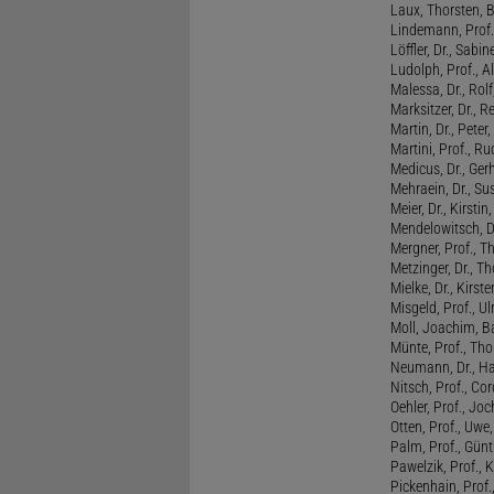
Laux, Thorsten, 
Lindemann, Prof
Löffler, Dr., Sabin
Ludolph, Prof., A
Malessa, Dr., Rol
Marksitzer, Dr., R
Martin, Dr., Peter
Martini, Prof., R
Medicus, Dr., Ger
Mehraein, Dr., Su
Meier, Dr., Kirstin
Mendelowitsch, D
Mergner, Prof., T
Metzinger, Dr., 
Mielke, Dr., Kirste
Misgeld, Prof., Ul
Moll, Joachim, B
Münte, Prof., T
Neumann, Dr., Ha
Nitsch, Prof., Co
Oehler, Prof., Jo
Otten, Prof., Uwe
Palm, Prof., Günt
Pawelzik, Prof., 
Pickenhain, Prof.,