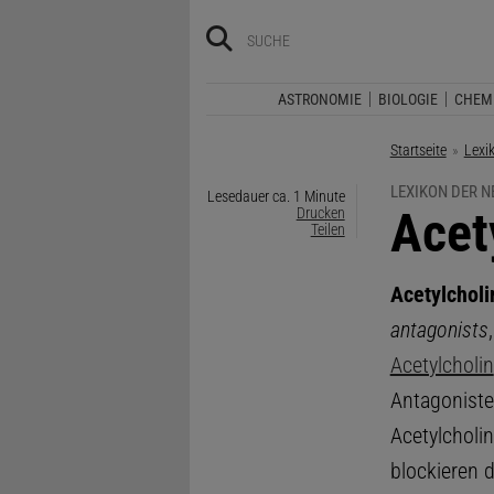
ASTRONOMIE
BIOLOGIE
CHEM
Startseite
Lexi
LEXIKON DER 
Lesedauer ca. 1 Minute
:
Acet
Drucken
Teilen
Acetylcholi
antagonists
Acetylcholin
Antagoniste
Acetylcholi
blockieren 