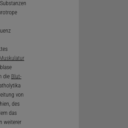
 Substanzen
rotrope
quenz
ktes
Muskulatur
blase
n die
Blut-
tholytika
reitung von
hien, des
rdem das
n weiterer