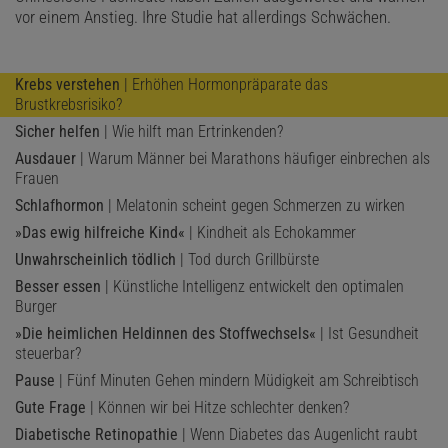
vor einem Anstieg. Ihre Studie hat allerdings Schwächen.
Krebs verstehen
| Erhöhen Hormonpräparate das
Brustkrebsrisiko?
Sicher helfen
| Wie hilft man Ertrinkenden?
Ausdauer
| Warum Männer bei Marathons häufiger einbrechen als
Frauen
Schlafhormon
| Melatonin scheint gegen Schmerzen zu wirken
»Das ewig hilfreiche Kind«
| Kindheit als Echokammer
Unwahrscheinlich tödlich
| Tod durch Grillbürste
Besser essen
| Künstliche Intelligenz entwickelt den optimalen
Burger
»Die heimlichen Heldinnen des Stoffwechsels«
| Ist Gesundheit
steuerbar?
Pause
| Fünf Minuten Gehen mindern Müdigkeit am Schreibtisch
Gute Frage
| Können wir bei Hitze schlechter denken?
Diabetische Retinopathie
| Wenn Diabetes das Augenlicht raubt