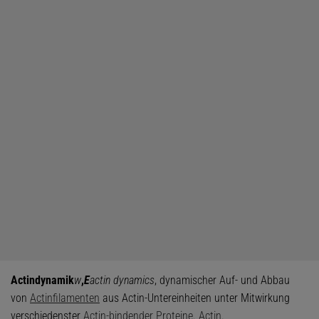
Actindynamik
w
,
E
actin dynamics
, dynamischer Auf- und Abbau
von
Actinfilamenten
aus Actin-Untereinheiten unter Mitwirkung
verschiedenster
Actin-bindender Proteine
.
Actin
.