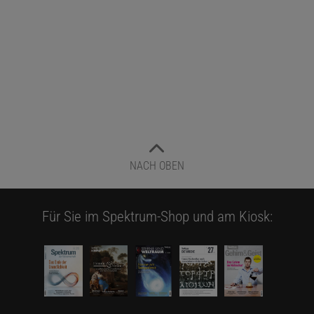
NACH OBEN
Für Sie im Spektrum-Shop und am Kiosk: