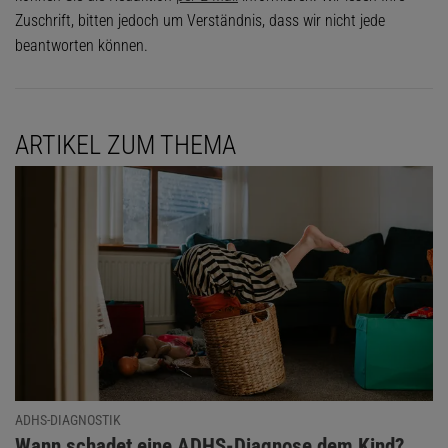
Zuschrift, bitten jedoch um Verständnis, dass wir nicht jede
beantworten können.
ARTIKEL ZUM THEMA
ADHS-DIAGNOSTIK
:
Wann schadet eine ADHS-Diagnose dem Kind?