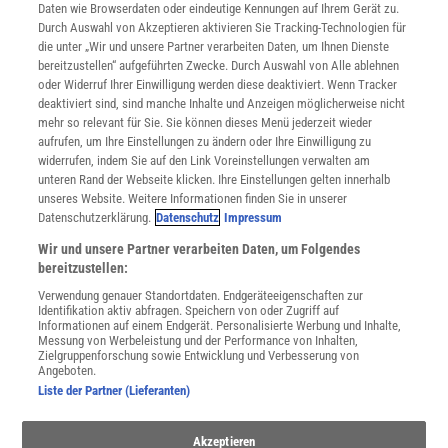
Daten wie Browserdaten oder eindeutige Kennungen auf Ihrem Gerät zu.
INFO
Durch Auswahl von Akzeptieren aktivieren Sie Tracking-Technologien für
Mediadaten
die unter „Wir und unsere Partner verarbeiten Daten, um Ihnen Dienste
bereitzustellen“ aufgeführten Zwecke. Durch Auswahl von Alle ablehnen
Datenschutz
oder Widerruf Ihrer Einwilligung werden diese deaktiviert. Wenn Tracker
Nutzungsbedingungen
deaktiviert sind, sind manche Inhalte und Anzeigen möglicherweise nicht
Cookie-Einstellungen
mehr so relevant für Sie. Sie können dieses Menü jederzeit wieder
Utiq verwalten
aufrufen, um Ihre Einstellungen zu ändern oder Ihre Einwilligung zu
Nutzungsbasierte Onlinewerbung
widerrufen, indem Sie auf den Link Voreinstellungen verwalten am
Alle Artikel
unteren Rand der Webseite klicken. Ihre Einstellungen gelten innerhalb
unseres Website. Weitere Informationen finden Sie in unserer
Impressum
Datenschutzerklärung.
Datenschutz
Impressum
WEITERE ANGEBOTE
Wir und unsere Partner verarbeiten Daten, um Folgendes
Angebote für Schulen
bereitzustellen:
Angebote für Institutionen
Verwendung genauer Standortdaten. Endgeräteeigenschaften zur
Sprachen lernen mit Gymglish
Identifikation aktiv abfragen. Speichern von oder Zugriff auf
Lexika
Informationen auf einem Endgerät. Personalisierte Werbung und Inhalte,
Messung von Werbeleistung und der Performance von Inhalten,
Für Spektrum schreiben
Zielgruppenforschung sowie Entwicklung und Verbesserung von
Zugänglichkeitserklärung
Angeboten.
Liste der Partner (Lieferanten)
WEBSEITEN
KielSCN
Akzeptieren
Wissenschaft in die Schulen