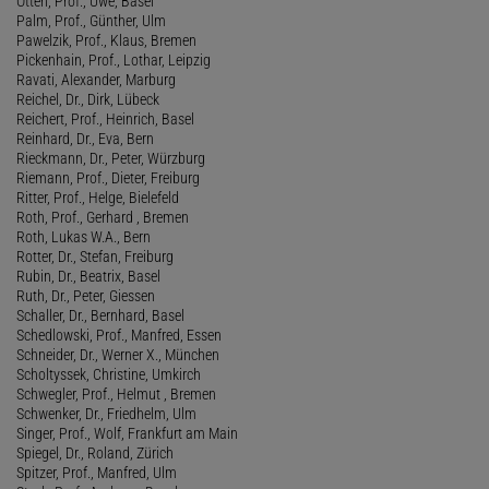
Otten, Prof., Uwe, Basel
Palm, Prof., Günther, Ulm
Pawelzik, Prof., Klaus, Bremen
Pickenhain, Prof., Lothar, Leipzig
Ravati, Alexander, Marburg
Reichel, Dr., Dirk, Lübeck
Reichert, Prof., Heinrich, Basel
Reinhard, Dr., Eva, Bern
Rieckmann, Dr., Peter, Würzburg
Riemann, Prof., Dieter, Freiburg
Ritter, Prof., Helge, Bielefeld
Roth, Prof., Gerhard , Bremen
Roth, Lukas W.A., Bern
Rotter, Dr., Stefan, Freiburg
Rubin, Dr., Beatrix, Basel
Ruth, Dr., Peter, Giessen
Schaller, Dr., Bernhard, Basel
Schedlowski, Prof., Manfred, Essen
Schneider, Dr., Werner X., München
Scholtyssek, Christine, Umkirch
Schwegler, Prof., Helmut , Bremen
Schwenker, Dr., Friedhelm, Ulm
Singer, Prof., Wolf, Frankfurt am Main
Spiegel, Dr., Roland, Zürich
Spitzer, Prof., Manfred, Ulm