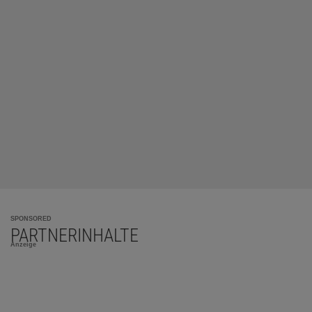
SPONSORED
PARTNERINHALTE
Anzeige