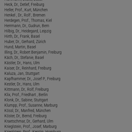
Heck, Dr., Detlef, Freiburg
Heller, Prof., Kurt, München
Henkel , Dr., Rolf , Bremen
Herdegen, Prof., Thomas, Kiel
Herrmann, Dr., Gudrun, Bern
Hilbig, Dr., Heidegard, Leipzig
Hirth, Dr., Frank, Basel
Huber, Dr., Gerhard, Zürich
Hund, Martin, Basel
Illing, Dr., Robert Benjamin, Freiburg
Käch, Dr., Stefanie, Basel
Kästler, Dr., Hans, Ulm
Kaiser, Dr., Reinhard, Freiburg
Kaluza, Jan, Stuttgart
Kapfhammer, Dr., Josef P., Freiburg
Kestler, Dr., Hans, Ulm
Kittmann, Dr., Rolf, Freiburg
Klix, Prof., Friedhart , Berlin
Klonk, Dr., Sabine, Stuttgart
Klumpp, Prof., Susanne, Marburg
Kössl, Dr., Manfred, München
Köster, Dr., Bernd, Freiburg
Kraetschmar, Dr., Gerhard, Ulm
Krieglstein, Prof., Josef, Marburg
Krieglstein, Prof., Kerstin, Homburg