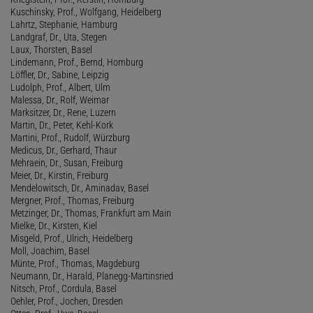
Kuschinsky, Prof., Wolfgang, Heidelberg
Lahrtz, Stephanie, Hamburg
Landgraf, Dr., Uta, Stegen
Laux, Thorsten, Basel
Lindemann, Prof., Bernd, Homburg
Löffler, Dr., Sabine, Leipzig
Ludolph, Prof., Albert, Ulm
Malessa, Dr., Rolf, Weimar
Marksitzer, Dr., Rene, Luzern
Martin, Dr., Peter, Kehl-Kork
Martini, Prof., Rudolf, Würzburg
Medicus, Dr., Gerhard, Thaur
Mehraein, Dr., Susan, Freiburg
Meier, Dr., Kirstin, Freiburg
Mendelowitsch, Dr., Aminadav, Basel
Mergner, Prof., Thomas, Freiburg
Metzinger, Dr., Thomas, Frankfurt am Main
Mielke, Dr., Kirsten, Kiel
Misgeld, Prof., Ulrich, Heidelberg
Moll, Joachim, Basel
Münte, Prof., Thomas, Magdeburg
Neumann, Dr., Harald, Planegg-Martinsried
Nitsch, Prof., Cordula, Basel
Oehler, Prof., Jochen, Dresden