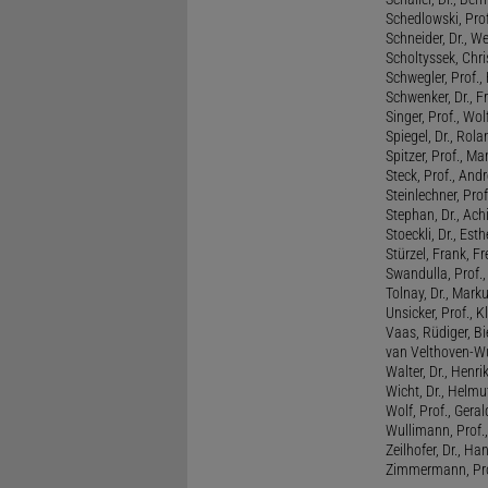
Schedlowski, Prof
Schneider, Dr., W
Scholtyssek, Chri
Schwegler, Prof.,
Schwenker, Dr., F
Singer, Prof., Wo
Spiegel, Dr., Rola
Spitzer, Prof., M
Steck, Prof., And
Steinlechner, Pro
Stephan, Dr., Ac
Stoeckli, Dr., Esth
Stürzel, Frank, Fr
Swandulla, Prof.,
Tolnay, Dr., Mark
Unsicker, Prof., K
Vaas, Rüdiger, B
van Velthoven-Wur
Walter, Dr., Henri
Wicht, Dr., Helmu
Wolf, Prof., Gera
Wullimann, Prof.
Zeilhofer, Dr., Ha
Zimmermann, Prof