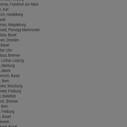
Thomas, Frankfurt am Main
n, Kiel
rich, Heidelberg
asel
homas, Magdeburg
rald, Planegg-Martinsried
rdula, Basel
chen, Dresden
, Basel
her, Ulm
Klaus, Bremen
 Lothar, Leipzig
r, Marburg
, Lübeck
einrich, Basel
a, Bern
Peter, Würzburg
ieter, Freiburg
e, Bielefeld
ard , Bremen
, Bern
n, Freiburg
x, Basel
Giessen
nhard, Basel