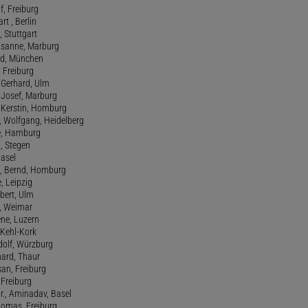
f, Freiburg
art , Berlin
, Stuttgart
usanne, Marburg
red, München
, Freiburg
 Gerhard, Ulm
, Josef, Marburg
., Kerstin, Homburg
, Wolfgang, Heidelberg
e, Hamburg
a, Stegen
Basel
., Bernd, Homburg
e, Leipzig
lbert, Ulm
f, Weimar
ene, Luzern
, Kehl-Kork
udolf, Würzburg
hard, Thaur
san, Freiburg
, Freiburg
r., Aminadav, Basel
homas, Freiburg