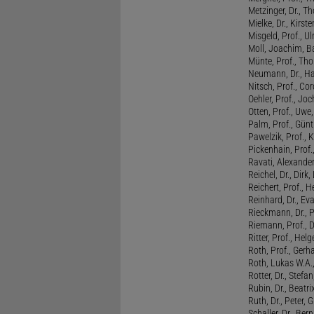
Metzinger, Dr., 
Mielke, Dr., Kirste
Misgeld, Prof., Ul
Moll, Joachim, B
Münte, Prof., T
Neumann, Dr., Ha
Nitsch, Prof., Co
Oehler, Prof., Jo
Otten, Prof., Uwe
Palm, Prof., Günt
Pawelzik, Prof., 
Pickenhain, Prof.,
Ravati, Alexande
Reichel, Dr., Dirk
Reichert, Prof., H
Reinhard, Dr., Ev
Rieckmann, Dr., 
Riemann, Prof., D
Ritter, Prof., Helg
Roth, Prof., Gerh
Roth, Lukas W.A.
Rotter, Dr., Stefa
Rubin, Dr., Beatri
Ruth, Dr., Peter, 
Schaller, Dr., Ber