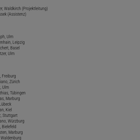
r, Waldkirch (Projektleitung)
ssek (Assistenz)
lph, Ulm
enhain, Leipzig
chert, Basel
tzer, Ulm
, Freiburg
riano, Zürich
t, Ulm
athias, Tübingen
eas, Marburg
 Lübeck
an, Kiel
z, Stuttgart
efano, Würzburg
, Bielefeld
rsten, Marburg
n, Waldenburg