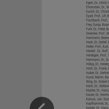
Egert, Dr., Ulrich,
Ehrenstein, Dr., 
Eurich, Dr., Chris
Eysel, Prof., Ulf
Fischbach, Prof., 
Frey, Dunja, Base
Fuhr, Dr., Peter, B
Greenlee, Prof., 
Hartmann, Beate,
Heck, Dr., Detlef,
Heller, Prof., Ku
Henkel , Dr., Rolf
Herdegen, Prof.,
Herrmann, Dr., G
Hilbig, Dr., Heide
Hirth, Dr., Frank,
Huber, Dr., Gerhar
Hund, Martin, Ba
Illing, Dr., Rober
Käch, Dr., Stefani
Kästler, Dr., Hans
Kaiser, Dr., Reinh
Kaluza, Jan, Stut
Kapfhammer, Dr., 
Kestler, Dr., Hans