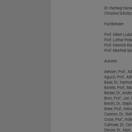
Dr. Hartwig Hanse
Christine Scholty
Fachberater
Prof. Albert Ludo
Prof. Lothar Pick
Prof. Heinrich Rei
Prof. Manfred Spi
Autoren
Aertsen, Prof., Ad
Aguzzi, Prof., Ad
Baier, Dr., Harmu
Bartels, Prof., M
Becker, Dr., Andr
Born, Prof., Jan,
Brecht, Dr., Steph
Breer, Prof., Hein
Carenini, Dr., St
Cruse, Prof., Holk
Culmsee, Dr., Ca
Denzer, Dr., Alai