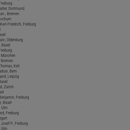
 Freiburg
Walter, Dortmund
tian , Bremen
, Bochum
Karl-Friedrich, Freiburg
l
asel
Marc, Oldenburg
 Basel
 Freiburg
rt, München
 , Bremen
 Thomas, Kiel
udrun, Bern
gard, Leipzig
 Basel
d, Zürich
sel
t Benjamin, Freiburg
e, Basel
, Ulm
ard, Freiburg
tgart
Josef P., Freiburg
, Ulm