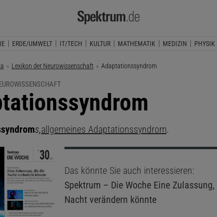
IE
ERDE/UMWELT
IT/TECH
KULTUR
MATHEMATIK
MEDIZIN
PHYSIK
ka
Lexikon der Neurowissenschaft
Aktuelle Seite:
Adaptationssyndrom
NEUROWISSENSCHAFT
tationssyndrom
ssyndrom
s,
allgemeines Adaptationssyndrom
.
Das könnte Sie auch interessieren:
Spektrum – Die Woche
Eine Zulassung, 
Nacht verändern könnte