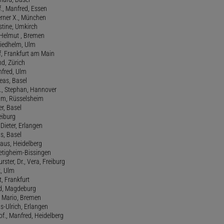
., Manfred, Essen
erner X., München
stine, Umkirch
 Helmut , Bremen
riedhelm, Ulm
lf, Frankfurt am Main
nd, Zürich
anfred, Ulm
reas, Basel
f., Stephan, Hannover
him, Rüsselsheim
er, Basel
eiburg
 Dieter, Erlangen
us, Basel
laus, Heidelberg
ietigheim-Bissingen
ster, Dr., Vera, Freiburg
k, Ulm
t, Frankfurt
ld, Magdeburg
, Mario, Bremen
ns-Ulrich, Erlangen
., Manfred, Heidelberg