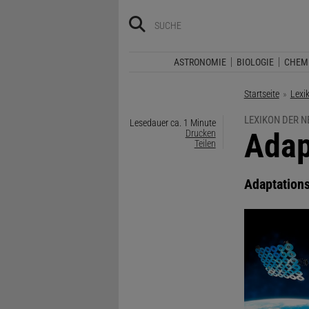
ASTRONOMIE
BIOLOGIE
CHEM
Startseite
Lexi
LEXIKON DER 
Lesedauer ca. 1 Minute
:
Adap
Drucken
Teilen
Adaptation