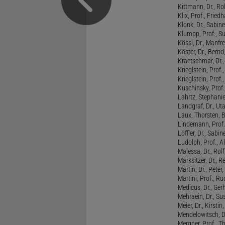
Kittmann, Dr., Rol
Klix, Prof., Friedh
Klonk, Dr., Sabine
Klumpp, Prof., S
Kössl, Dr., Manf
Köster, Dr., Bernd
Kraetschmar, Dr.,
Krieglstein, Prof.
Krieglstein, Prof
Kuschinsky, Prof.
Lahrtz, Stephani
Landgraf, Dr., Ut
Laux, Thorsten, 
Lindemann, Prof
Löffler, Dr., Sabin
Ludolph, Prof., A
Malessa, Dr., Rol
Marksitzer, Dr., R
Martin, Dr., Peter
Martini, Prof., R
Medicus, Dr., Ger
Mehraein, Dr., Su
Meier, Dr., Kirstin
Mendelowitsch, D
Mergner, Prof., T