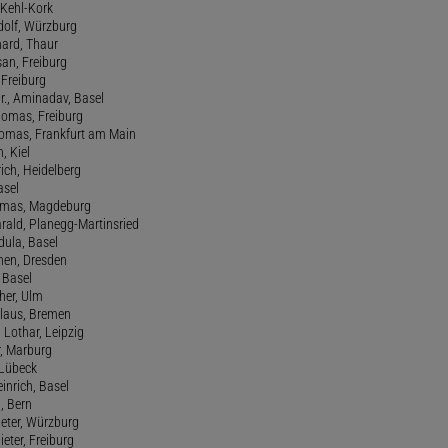
, Kehl-Kork
udolf, Würzburg
hard, Thaur
san, Freiburg
, Freiburg
r., Aminadav, Basel
homas, Freiburg
Thomas, Frankfurt am Main
n, Kiel
rich, Heidelberg
asel
homas, Magdeburg
rald, Planegg-Martinsried
rdula, Basel
chen, Dresden
, Basel
her, Ulm
Klaus, Bremen
 Lothar, Leipzig
r, Marburg
, Lübeck
einrich, Basel
a, Bern
Peter, Würzburg
ieter, Freiburg