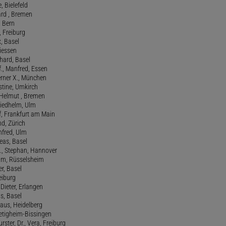
e, Bielefeld
ard , Bremen
, Bern
n, Freiburg
x, Basel
Giessen
nhard, Basel
., Manfred, Essen
erner X., München
stine, Umkirch
 Helmut , Bremen
riedhelm, Ulm
lf, Frankfurt am Main
nd, Zürich
anfred, Ulm
reas, Basel
f., Stephan, Hannover
him, Rüsselsheim
er, Basel
eiburg
 Dieter, Erlangen
us, Basel
laus, Heidelberg
ietigheim-Bissingen
ster, Dr., Vera, Freiburg