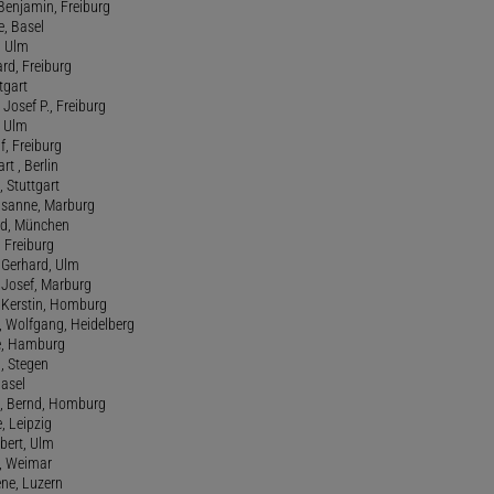
t Benjamin, Freiburg
e, Basel
, Ulm
ard, Freiburg
tgart
Josef P., Freiburg
, Ulm
f, Freiburg
art , Berlin
, Stuttgart
usanne, Marburg
red, München
, Freiburg
 Gerhard, Ulm
, Josef, Marburg
., Kerstin, Homburg
, Wolfgang, Heidelberg
e, Hamburg
a, Stegen
Basel
., Bernd, Homburg
e, Leipzig
lbert, Ulm
f, Weimar
ene, Luzern