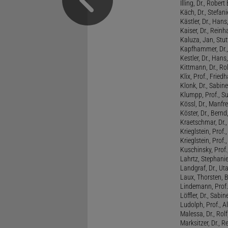
Illing, Dr., Rober
Käch, Dr., Stefani
Kästler, Dr., Hans
Kaiser, Dr., Reinh
Kaluza, Jan, Stut
Kapfhammer, Dr., 
Kestler, Dr., Hans
Kittmann, Dr., Rol
Klix, Prof., Friedh
Klonk, Dr., Sabine
Klumpp, Prof., S
Kössl, Dr., Manf
Köster, Dr., Bernd
Kraetschmar, Dr.,
Krieglstein, Prof.
Krieglstein, Prof
Kuschinsky, Prof.
Lahrtz, Stephani
Landgraf, Dr., Ut
Laux, Thorsten, 
Lindemann, Prof
Löffler, Dr., Sabin
Ludolph, Prof., A
Malessa, Dr., Rol
Marksitzer, Dr., R