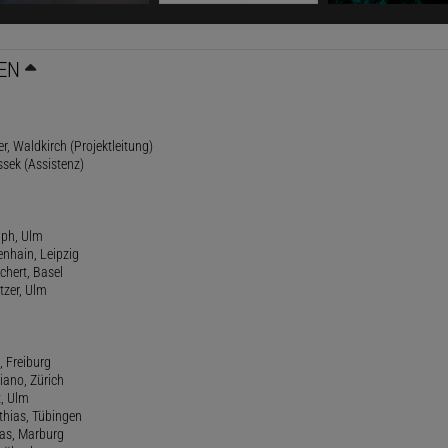
EN
r, Waldkirch (Projektleitung)
ssek (Assistenz)
lph, Ulm
enhain, Leipzig
chert, Basel
tzer, Ulm
, Freiburg
riano, Zürich
t, Ulm
athias, Tübingen
eas, Marburg