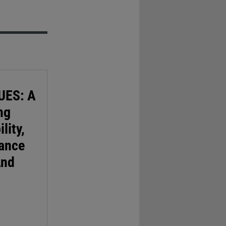
ES: A
ng
lity,
mance
And