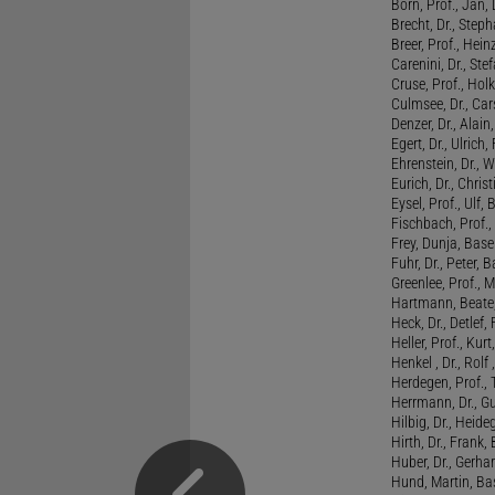
Born, Prof., Jan,
Brecht, Dr., Steph
Breer, Prof., Hein
Carenini, Dr., St
Cruse, Prof., Holk
Culmsee, Dr., Ca
Denzer, Dr., Alai
Egert, Dr., Ulrich,
Ehrenstein, Dr., 
Eurich, Dr., Chris
Eysel, Prof., Ulf
Fischbach, Prof., 
Frey, Dunja, Base
Fuhr, Dr., Peter, B
Greenlee, Prof., 
Hartmann, Beate,
Heck, Dr., Detlef,
Heller, Prof., Ku
Henkel , Dr., Rolf
Herdegen, Prof.,
Herrmann, Dr., G
Hilbig, Dr., Heide
Hirth, Dr., Frank,
Huber, Dr., Gerhar
Hund, Martin, Ba