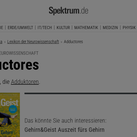
IE
ERDE/UMWELT
IT/TECH
KULTUR
MATHEMATIK
MEDIZIN
PHYSIK
ka
Lexikon der Neurowissenschaft
Aktuelle Seite:
Adductores
NEUROWISSENSCHAFT
ctores
, die
Adduktoren
.
Das könnte Sie auch interessieren:
Gehirn&Geist
Auszeit fürs Gehirn