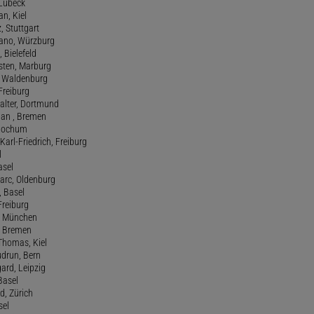
 Lübeck
an, Kiel
z, Stuttgart
efano, Würzburg
, Bielefeld
rsten, Marburg
n, Waldenburg
 Freiburg
Walter, Dortmund
tian , Bremen
, Bochum
Karl-Friedrich, Freiburg
l
asel
Marc, Oldenburg
 Basel
 Freiburg
rt, München
 , Bremen
 Thomas, Kiel
udrun, Bern
gard, Leipzig
 Basel
d, Zürich
sel