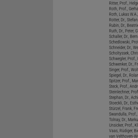
Ritter, Prof., Helg
Roth, Prof., Gerh
Roth, Lukas W.A.
Rotter, Dr., Stefa
Rubin, Dr., Beatri
Ruth, Dr., Peter, 
Schaller, Dr., Ber
Schedlowski, Prof
Schneider, Dr., W
Scholtyssek, Chri
Schwegler, Prof.,
Schwenker, Dr., F
Singer, Prof., Wo
Spiegel, Dr., Rola
Spitzer, Prof., M
Steck, Prof., And
Steinlechner, Pro
Stephan, Dr., Ac
Stoeckli, Dr., Esth
Stürzel, Frank, Fr
Swandulla, Prof.,
Tolnay, Dr., Mark
Unsicker, Prof., K
Vaas, Rüdiger, B
van Velthoven-Wur