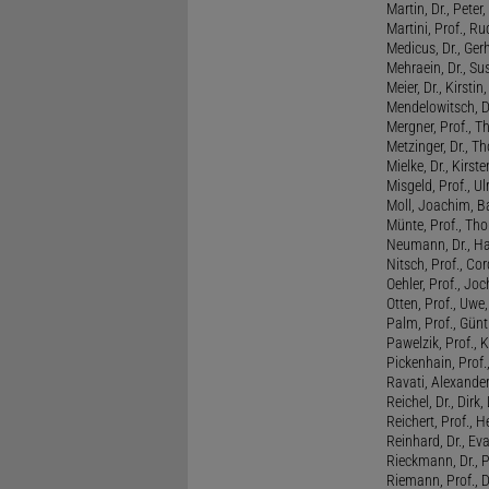
Martin, Dr., Peter
Martini, Prof., R
Medicus, Dr., Ger
Mehraein, Dr., Su
Meier, Dr., Kirstin
Mendelowitsch, D
Mergner, Prof., T
Metzinger, Dr., 
Mielke, Dr., Kirste
Misgeld, Prof., Ul
Moll, Joachim, B
Münte, Prof., T
Neumann, Dr., Ha
Nitsch, Prof., Co
Oehler, Prof., Jo
Otten, Prof., Uwe
Palm, Prof., Günt
Pawelzik, Prof., 
Pickenhain, Prof.,
Ravati, Alexande
Reichel, Dr., Dirk
Reichert, Prof., H
Reinhard, Dr., Ev
Rieckmann, Dr., 
Riemann, Prof., D