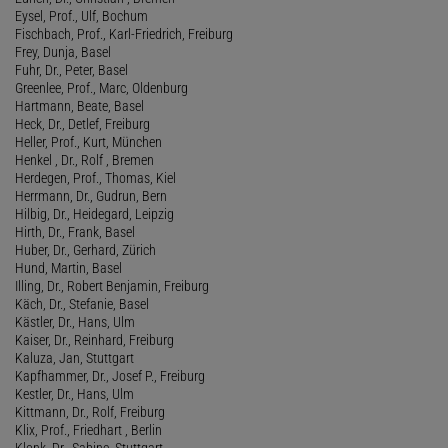
Eysel, Prof., Ulf, Bochum
Fischbach, Prof., Karl-Friedrich, Freiburg
Frey, Dunja, Basel
Fuhr, Dr., Peter, Basel
Greenlee, Prof., Marc, Oldenburg
Hartmann, Beate, Basel
Heck, Dr., Detlef, Freiburg
Heller, Prof., Kurt, München
Henkel , Dr., Rolf , Bremen
Herdegen, Prof., Thomas, Kiel
Herrmann, Dr., Gudrun, Bern
Hilbig, Dr., Heidegard, Leipzig
Hirth, Dr., Frank, Basel
Huber, Dr., Gerhard, Zürich
Hund, Martin, Basel
Illing, Dr., Robert Benjamin, Freiburg
Käch, Dr., Stefanie, Basel
Kästler, Dr., Hans, Ulm
Kaiser, Dr., Reinhard, Freiburg
Kaluza, Jan, Stuttgart
Kapfhammer, Dr., Josef P., Freiburg
Kestler, Dr., Hans, Ulm
Kittmann, Dr., Rolf, Freiburg
Klix, Prof., Friedhart , Berlin
Klonk, Dr., Sabine, Stuttgart