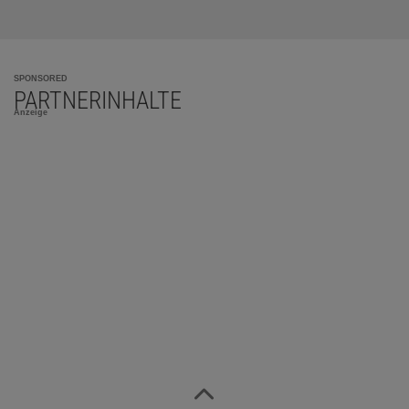
SPONSORED
PARTNERINHALTE
Anzeige