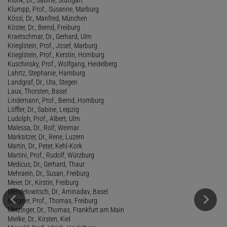
Klumpp, Prof., Susanne, Marburg
Kössl, Dr., Manfred, München
Köster, Dr., Bernd, Freiburg
Kraetschmar, Dr., Gerhard, Ulm
Krieglstein, Prof., Josef, Marburg
Krieglstein, Prof., Kerstin, Homburg
Kuschinsky, Prof., Wolfgang, Heidelberg
Lahrtz, Stephanie, Hamburg
Landgraf, Dr., Uta, Stegen
Laux, Thorsten, Basel
Lindemann, Prof., Bernd, Homburg
Löffler, Dr., Sabine, Leipzig
Ludolph, Prof., Albert, Ulm
Malessa, Dr., Rolf, Weimar
Marksitzer, Dr., Rene, Luzern
Martin, Dr., Peter, Kehl-Kork
Martini, Prof., Rudolf, Würzburg
Medicus, Dr., Gerhard, Thaur
Mehraein, Dr., Susan, Freiburg
Meier, Dr., Kirstin, Freiburg
Mendelowitsch, Dr., Aminadav, Basel
Mergner, Prof., Thomas, Freiburg
Metzinger, Dr., Thomas, Frankfurt am Main
Mielke, Dr., Kirsten, Kiel