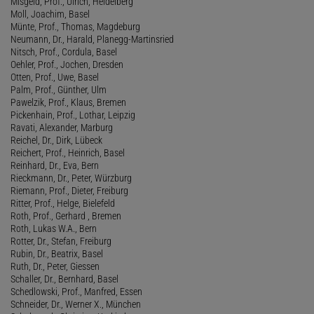
Misgeld, Prof., Ulrich, Heidelberg
Moll, Joachim, Basel
Münte, Prof., Thomas, Magdeburg
Neumann, Dr., Harald, Planegg-Martinsried
Nitsch, Prof., Cordula, Basel
Oehler, Prof., Jochen, Dresden
Otten, Prof., Uwe, Basel
Palm, Prof., Günther, Ulm
Pawelzik, Prof., Klaus, Bremen
Pickenhain, Prof., Lothar, Leipzig
Ravati, Alexander, Marburg
Reichel, Dr., Dirk, Lübeck
Reichert, Prof., Heinrich, Basel
Reinhard, Dr., Eva, Bern
Rieckmann, Dr., Peter, Würzburg
Riemann, Prof., Dieter, Freiburg
Ritter, Prof., Helge, Bielefeld
Roth, Prof., Gerhard , Bremen
Roth, Lukas W.A., Bern
Rotter, Dr., Stefan, Freiburg
Rubin, Dr., Beatrix, Basel
Ruth, Dr., Peter, Giessen
Schaller, Dr., Bernhard, Basel
Schedlowski, Prof., Manfred, Essen
Schneider, Dr., Werner X., München