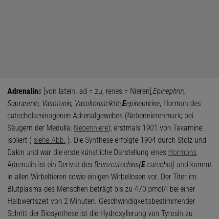
Adrenalin
s
[von latein. ad = zu, renes = Nieren]
,
Epinephrin,
Suprarenin, Vasotonin, Vasokonstriktin,
E
epinephrine
, Hormon des
catecholaminogenen Adrenalgewebes (Nebennierenmark; bei
Säugern der Medulla;
Nebenniere
); erstmals 1901 von Takamine
isoliert (
siehe Abb.
). Die Synthese erfolgte 1904 durch Stolz und
Dakin und war die erste künstliche Darstellung eines
Hormons
.
Adrenalin ist ein Derivat des
Brenzcatechins
(
E
catechol)
und kommt
in allen Wirbeltieren sowie einigen Wirbellosen vor. Der Titer im
Blutplasma des Menschen beträgt bis zu 470 pmol/l bei einer
Halbwertszeit von 2 Minuten. Geschwindigkeitsbestimmender
Schritt der Biosynthese ist die Hydroxylierung von Tyrosin zu