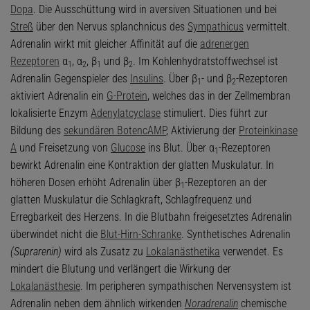
Dopa
. Die Ausschüttung wird in aversiven Situationen und bei
Streß
über den Nervus splanchnicus des
Sympathicus
vermittelt.
Adrenalin wirkt mit gleicher Affinität auf die
adrenergen
Rezeptoren
α
, α
, β
und β
. Im Kohlenhydratstoffwechsel ist
1
2
1
2
Adrenalin Gegenspieler des
Insulins
. Über β
- und β
-Rezeptoren
1
2
aktiviert Adrenalin ein
G-Protein
, welches das in der Zellmembran
lokalisierte Enzym
Adenylatcyclase
stimuliert. Dies führt zur
Bildung des
sekundären Boten
cAMP
, Aktivierung der
Proteinkinase
A
und Freisetzung von
Glucose
ins Blut. Über α
-Rezeptoren
1
bewirkt Adrenalin eine Kontraktion der glatten Muskulatur. In
höheren Dosen erhöht Adrenalin über β
-Rezeptoren an der
1
glatten Muskulatur die Schlagkraft, Schlagfrequenz und
Erregbarkeit des Herzens. In die Blutbahn freigesetztes Adrenalin
überwindet nicht die
Blut-Hirn-Schranke
. Synthetisches Adrenalin
(Suprarenin)
wird als Zusatz zu
Lokalanästhetika
verwendet. Es
mindert die Blutung und verlängert die Wirkung der
Lokalanästhesie
. Im peripheren sympathischen Nervensystem ist
Adrenalin neben dem ähnlich wirkenden
Noradrenalin
chemische