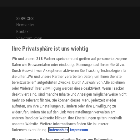
SERVICES
Newsletter
Kontakt
Spektrum Shop
Im Handel kaufen
Ihre Privatsphäre ist uns wichtig
Presse
Wir und unsere
218
-Partner speichern und greifen auf personenbezogene
Verträge kündigen
Daten wie Browserdaten oder eindeutige Kennungen auf Ihrem Gerät zu.
INFO
Durch Auswahl von Akzeptieren aktivieren Sie Tracking-Technologien für
Mediadaten
die unter „Wir und unsere Partner verarbeiten Daten, um Ihnen Dienste
bereitzustellen“ aufgeführten Zwecke. Durch Auswahl von Alle ablehnen
Datenschutz
oder Widerruf Ihrer Einwilligung werden diese deaktiviert. Wenn Tracker
Nutzungsbedingungen
deaktiviert sind, sind manche Inhalte und Anzeigen möglicherweise nicht
Cookie-Einstellungen
mehr so relevant für Sie. Sie können dieses Menü jederzeit wieder
Utiq verwalten
aufrufen, um Ihre Einstellungen zu ändern oder Ihre Einwilligung zu
Nutzungsbasierte Onlinewerbung
widerrufen, indem Sie auf den Link Voreinstellungen verwalten am
Alle Artikel
unteren Rand der Webseite klicken. Ihre Einstellungen gelten innerhalb
unseres Website. Weitere Informationen finden Sie in unserer
Impressum
Datenschutzerklärung.
Datenschutz
Impressum
WEITERE ANGEBOTE
Wir und unsere Partner verarbeiten Daten, um Folgendes