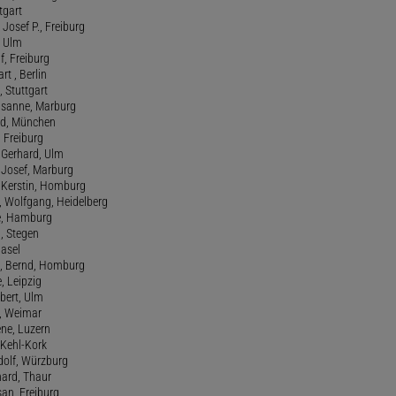
tgart
Josef P., Freiburg
, Ulm
f, Freiburg
art , Berlin
, Stuttgart
usanne, Marburg
red, München
, Freiburg
 Gerhard, Ulm
, Josef, Marburg
., Kerstin, Homburg
, Wolfgang, Heidelberg
e, Hamburg
a, Stegen
Basel
., Bernd, Homburg
e, Leipzig
lbert, Ulm
f, Weimar
ene, Luzern
, Kehl-Kork
udolf, Würzburg
hard, Thaur
san, Freiburg