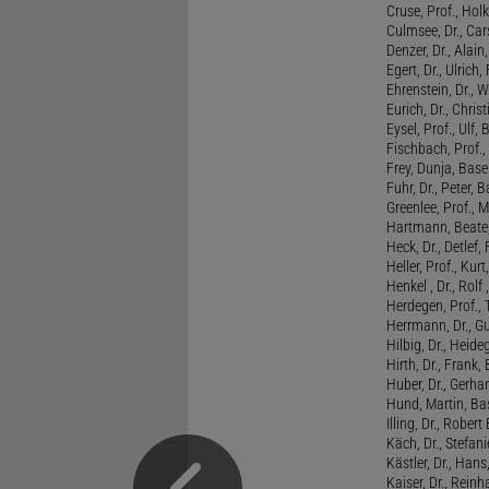
Cruse, Prof., Holk
Culmsee, Dr., Ca
Denzer, Dr., Alai
Egert, Dr., Ulrich,
Ehrenstein, Dr., 
Eurich, Dr., Chris
Eysel, Prof., Ulf
Fischbach, Prof., 
Frey, Dunja, Base
Fuhr, Dr., Peter, B
Greenlee, Prof., 
Hartmann, Beate,
Heck, Dr., Detlef,
Heller, Prof., Ku
Henkel , Dr., Rolf
Herdegen, Prof.,
Herrmann, Dr., G
Hilbig, Dr., Heide
Hirth, Dr., Frank,
Huber, Dr., Gerhar
Hund, Martin, Ba
Illing, Dr., Rober
Käch, Dr., Stefani
Kästler, Dr., Hans
Kaiser, Dr., Reinh