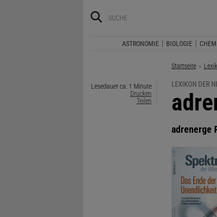
ASTRONOMIE
BIOLOGIE
CHEM
Startseite
Lexi
LEXIKON DER 
Lesedauer ca. 1 Minute
:
adre
Drucken
Teilen
adrenerge 