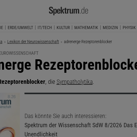
IE
ERDE/UMWELT
IT/TECH
KULTUR
MATHEMATIK
MEDIZIN
PHYSIK
ka
Lexikon der Neurowissenschaft
Aktuelle Seite:
adrenerge Rezeptorenblocker
NEUROWISSENSCHAFT
nerge Rezeptorenblock
Rezeptorenblocker
, die
Sympatholytika
.
Das könnte Sie auch interessieren:
Spektrum der Wissenschaft
SdW 8/2026 Das E
Unendlichkeit