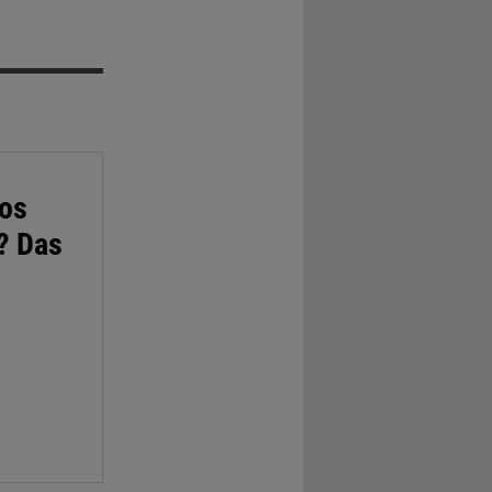
los
? Das