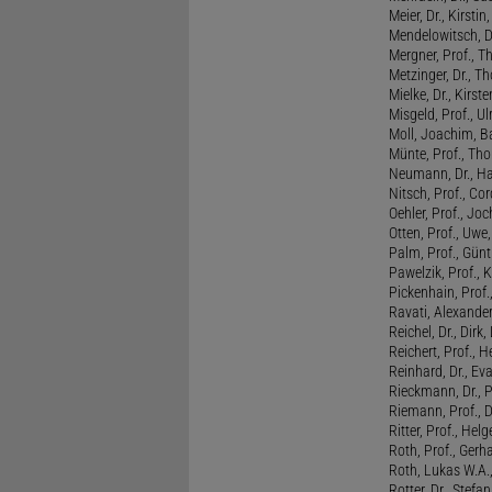
Meier, Dr., Kirstin
Mendelowitsch, D
Mergner, Prof., T
Metzinger, Dr., 
Mielke, Dr., Kirste
Misgeld, Prof., Ul
Moll, Joachim, B
Münte, Prof., T
Neumann, Dr., Ha
Nitsch, Prof., Co
Oehler, Prof., Jo
Otten, Prof., Uwe
Palm, Prof., Günt
Pawelzik, Prof., 
Pickenhain, Prof.,
Ravati, Alexande
Reichel, Dr., Dirk
Reichert, Prof., H
Reinhard, Dr., Ev
Rieckmann, Dr., 
Riemann, Prof., D
Ritter, Prof., Helg
Roth, Prof., Gerh
Roth, Lukas W.A.
Rotter, Dr., Stefa