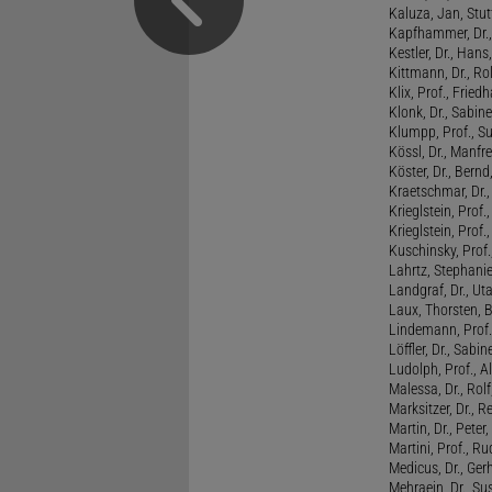
Kaluza, Jan, Stut
Kapfhammer, Dr., 
Kestler, Dr., Hans
Kittmann, Dr., Rol
Klix, Prof., Friedh
Klonk, Dr., Sabine
Klumpp, Prof., S
Kössl, Dr., Manf
Köster, Dr., Bernd
Kraetschmar, Dr.,
Krieglstein, Prof.
Krieglstein, Prof
Kuschinsky, Prof.
Lahrtz, Stephani
Landgraf, Dr., Ut
Laux, Thorsten, 
Lindemann, Prof
Löffler, Dr., Sabin
Ludolph, Prof., A
Malessa, Dr., Rol
Marksitzer, Dr., R
Martin, Dr., Peter
Martini, Prof., R
Medicus, Dr., Ger
Mehraein, Dr., Su