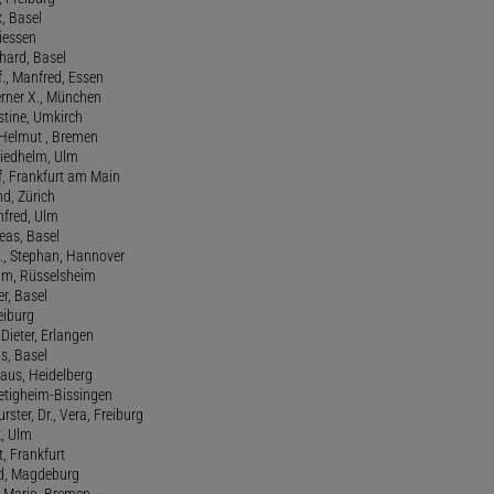
x, Basel
Giessen
nhard, Basel
., Manfred, Essen
erner X., München
stine, Umkirch
 Helmut , Bremen
riedhelm, Ulm
lf, Frankfurt am Main
nd, Zürich
anfred, Ulm
reas, Basel
f., Stephan, Hannover
him, Rüsselsheim
er, Basel
eiburg
 Dieter, Erlangen
us, Basel
laus, Heidelberg
ietigheim-Bissingen
ster, Dr., Vera, Freiburg
k, Ulm
t, Frankfurt
ld, Magdeburg
, Mario, Bremen