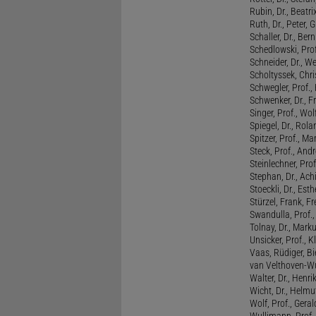
Rubin, Dr., Beatri
Ruth, Dr., Peter, 
Schaller, Dr., Ber
Schedlowski, Prof
Schneider, Dr., W
Scholtyssek, Chri
Schwegler, Prof.,
Schwenker, Dr., F
Singer, Prof., Wo
Spiegel, Dr., Rola
Spitzer, Prof., M
Steck, Prof., And
Steinlechner, Pro
Stephan, Dr., Ac
Stoeckli, Dr., Esth
Stürzel, Frank, Fr
Swandulla, Prof.,
Tolnay, Dr., Mark
Unsicker, Prof., K
Vaas, Rüdiger, B
van Velthoven-Wur
Walter, Dr., Henri
Wicht, Dr., Helmu
Wolf, Prof., Gera
Wullimann, Prof.