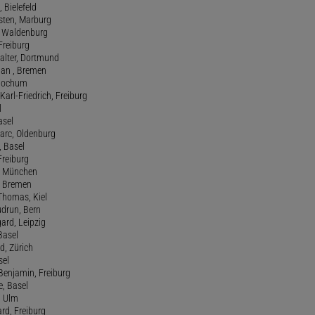
, Bielefeld
rsten, Marburg
n, Waldenburg
 Freiburg
Walter, Dortmund
tian , Bremen
, Bochum
Karl-Friedrich, Freiburg
l
asel
Marc, Oldenburg
 Basel
 Freiburg
rt, München
 , Bremen
 Thomas, Kiel
udrun, Bern
gard, Leipzig
 Basel
d, Zürich
sel
t Benjamin, Freiburg
e, Basel
, Ulm
ard, Freiburg