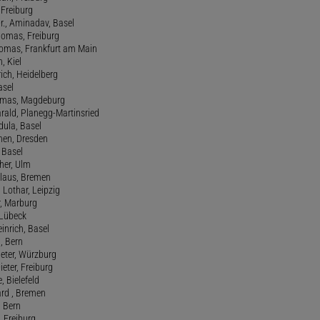
, Freiburg
r., Aminadav, Basel
homas, Freiburg
Thomas, Frankfurt am Main
n, Kiel
rich, Heidelberg
asel
homas, Magdeburg
rald, Planegg-Martinsried
rdula, Basel
chen, Dresden
, Basel
her, Ulm
Klaus, Bremen
 Lothar, Leipzig
r, Marburg
, Lübeck
einrich, Basel
a, Bern
Peter, Würzburg
ieter, Freiburg
e, Bielefeld
ard , Bremen
, Bern
n, Freiburg