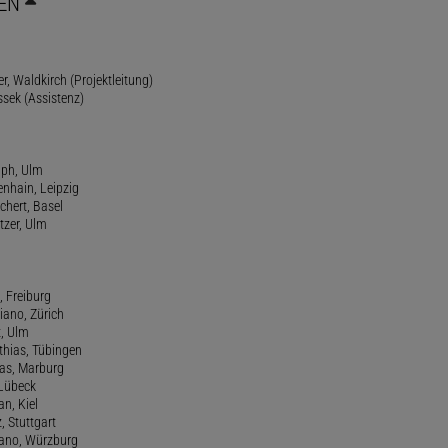
EN
r, Waldkirch (Projektleitung)
ssek (Assistenz)
lph, Ulm
enhain, Leipzig
chert, Basel
tzer, Ulm
, Freiburg
riano, Zürich
t, Ulm
athias, Tübingen
eas, Marburg
 Lübeck
an, Kiel
z, Stuttgart
efano, Würzburg